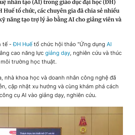
tuệ nhân tạo (AI) trong giáo dục đại học (ĐH)
 Huế tổ chức, các chuyên gia đã chia sẻ nhiều
ỹ năng tạo trợ lý ảo bằng AI cho giảng viên và
 tế -
ĐH Huế
tổ chức hội thảo "Ứng dụng
AI
nâng cao năng lực
giảng dạy
, nghiên cứu và thúc
 môi trường học thuật.
gia, nhà khoa học và doanh nhân công nghệ đã
tiễn, cập nhật xu hướng và cùng khám phá cách
 công cụ AI vào giảng dạy, nghiên cứu.