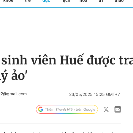
khỏe
trẻ
dục
lịch
hóa
trí
thao
 sinh viên Huế được tr
ý ảo'
22@gmail.com
23/05/2025 15:25 GMT+7