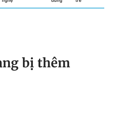
nghệ
dùng
trẻ
ang bị thêm