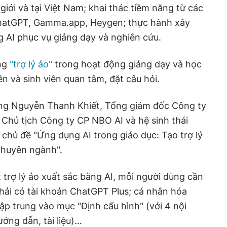
giới và tại Việt Nam; khai thác tiềm năng từ các
ChatGPT, Gamma.app, Heygen; thực hành xây
g AI phục vụ giảng dạy và nghiên cứu.
ựng
"trợ lý ảo"
trong hoạt động giảng dạy và học
ên và sinh viên quan tâm, đặt câu hỏi.
 ông Nguyễn Thanh Khiết, Tổng giám đốc Công ty
Chủ tịch Công ty CP NBO AI và hệ sinh thái
 chủ đề "Ứng dụng AI trong giáo dục: Tạo trợ lý
chuyên ngành".
 trợ lý ảo xuất sắc bằng AI, mỗi người dùng cần
phải có tài khoản ChatGPT Plus; cá nhân hóa
ập trung vào mục "Định cấu hình" (với 4 nội
ướng dẫn, tài liệu)…