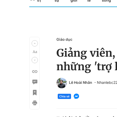
trị
sự
giới
tế
sống
Giáo dục
Giảng viên,
những 'trợ l
Lê Hoài Nhân
- Nhanlebc2
Chia sẻ