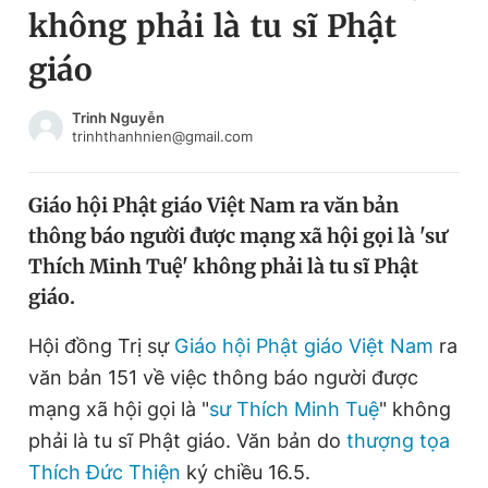
không phải là tu sĩ Phật
Chuyên mục khác
Tin đã xem
giáo
Chào ngày mới
Tin 24h
Đăng xuất
Trinh Nguyễn
trinhthanhnien@gmail.com
Tin thị trường
Tin 360
Giáo hội Phật giáo Việt Nam ra văn bản
Video
Magazine
thông báo người được mạng xã hội gọi là 'sư
Thích Minh Tuệ' không phải là tu sĩ Phật
Sản phẩm khác
giáo.
Tiện ích
Bạn cần biết
Hội đồng Trị sự
Giáo hội Phật giáo Việt Nam
ra
văn bản 151 về việc thông báo người được
Thông tin tòa soạn
Liên hệ quảng cáo
mạng xã hội gọi là "
sư Thích Minh Tuệ
" không
phải là
tu sĩ
Phật giáo. Văn bản do
thượng tọa
Thích Đức Thiện
ký chiều 16.5.