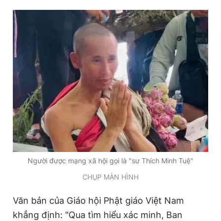
Đọc Thanh Niên trên điện thoại
Theo dõi báo trên
Hotline
Liên hệ quảng cáo
0906 645 777
0908 780 404
Đặt báo
Quảng cáo
RSS
Tòa soạn
Chính sách bảo
Người được mạng xã hội gọi là "sư Thích Minh Tuệ"
CHỤP MÀN HÌNH
Tổng biên tập: Nguyễn Ngọc Toàn
Phó tổng biên tập thường trực: Hải Thành
Phó tổng biên tập: Lâm Hiếu Dũng
Văn bản của Giáo hội Phật giáo Việt Nam
Phó tổng biên tập: Trần Việt Hưng
khẳng định: "Qua tìm hiểu xác minh, Ban
Tổng thư ký tòa soạn: Đức Trung