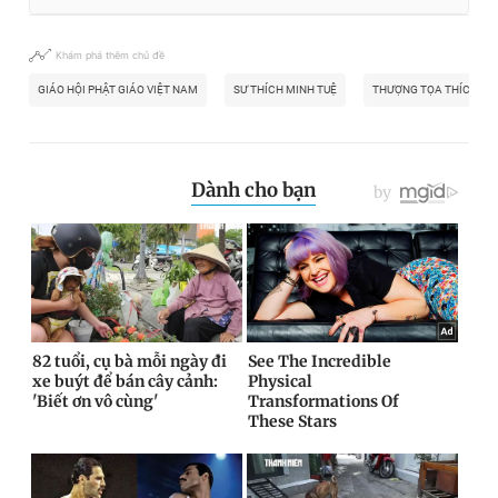
Khám phá thêm chủ đề
GIÁO HỘI PHẬT GIÁO VIỆT NAM
SƯ THÍCH MINH TUỆ
THƯỢNG TỌA THÍCH ĐỨ