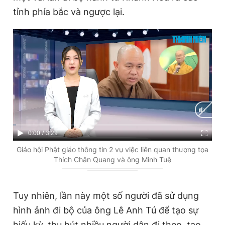
tỉnh phía bắc và ngược lại.
C
0:00
/
D
3:29
u
u
Giáo hội Phật giáo thông tin 2 vụ việc liên quan thượng tọa
Thích Chân Quang và ông Minh Tuệ
r
r
r
a
e
t
Tuy nhiên, lần này một số người đã sử dụng
hình ảnh đi bộ của ông Lê Anh Tú để tạo sự
n
i
hiếu kỳ, thu hút nhiều người dân đi theo, tạo
t
o