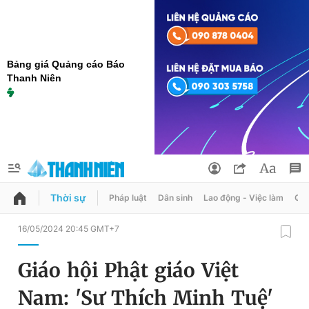
Bảng giá Quảng cáo Báo
Thanh Niên
Thời sự
Pháp luật
Dân sinh
Lao động - Việc làm
Quy
QUẢNG CÁO
ĐẶT BÁO
16/05/2024 20:45 GMT+7
Thông tin tài khoản
Giáo hội Phật giáo Việt
Đổi mật khẩu
Chuyên mục
Nam: 'Sư Thích Minh Tuệ'
Tin đã lưu