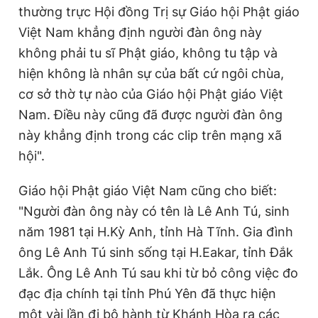
thường trực
Hội đồng Trị sự
Giáo hội Phật giáo
Giấy phép xuất bản số 110/GP - BTTTT cấp ngày 24.3.2020
© 2003-2026 Bản quyền thuộc về Báo Thanh Niên. Cấm sao
Việt Nam khẳng định người đàn ông này
chép dưới mọi hình thức nếu không có sự chấp thuận bằng văn
không phải
tu sĩ
Phật giáo, không tu tập và
bản. Phát triển bởi ePi Technologies, JSC.
hiện không là nhân sự của bất cứ ngôi chùa,
cơ sở thờ tự nào của Giáo hội Phật giáo Việt
Nam. Điều này cũng đã được người đàn ông
này khẳng định trong các clip trên mạng xã
hội".
Giáo hội Phật giáo Việt Nam cũng cho biết:
"Người đàn ông này có tên là Lê Anh Tú, sinh
năm 1981 tại H.Kỳ Anh, tỉnh Hà Tĩnh. Gia đình
ông Lê Anh Tú sinh sống tại H.Eakar, tỉnh Đắk
Lắk. Ông Lê Anh Tú sau khi từ bỏ công việc đo
đạc địa chính tại tỉnh Phú Yên đã thực hiện
một vài lần đi bộ hành từ Khánh Hòa ra các