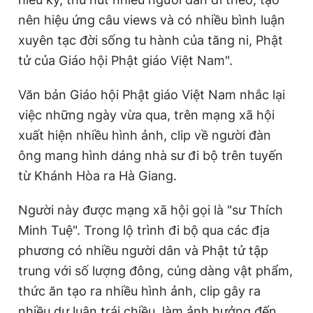
nên hiệu ứng câu views và có nhiều bình luận
T
n
xuyên tạc đời sống tu hành của tăng ni, Phật
i
tử của Giáo hội Phật giáo Việt Nam".
m
e
Văn bản Giáo hội Phật giáo Việt Nam nhắc lại
việc những ngày vừa qua, trên mạng xã hội
xuất hiện nhiều hình ảnh, clip về người đàn
ông mang hình dáng nhà sư đi bộ trên tuyến
từ Khánh Hòa ra Hà Giang.
Người này được mạng xã hội gọi là "sư Thích
Minh Tuệ". Trong lộ trình đi bộ qua các địa
phương có nhiều người dân và Phật tử tập
trung với số lượng đông, cúng dàng vật phẩm,
thức ăn tạo ra nhiều hình ảnh, clip gây ra
nhiều dư luận trái chiều, làm ảnh hưởng đến