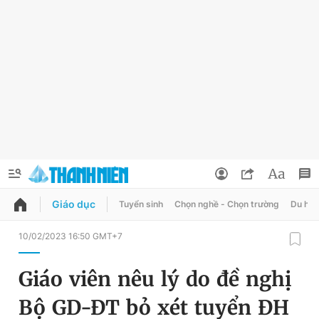
Giáo dục
Tuyển sinh
Chọn nghề - Chọn trường
Du học
QUẢNG CÁO
ĐẶT BÁO
10/02/2023 16:50 GMT+7
Thông tin tài khoản
Giáo viên nêu lý do đề nghị
Đổi mật khẩu
Chuyên mục
Bộ GD-ĐT bỏ xét tuyển ĐH
Tin đã lưu