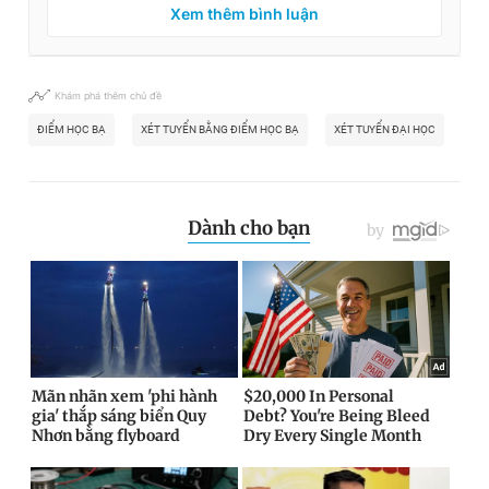
Xem thêm bình luận
Khám phá thêm chủ đề
ĐIỂM HỌC BẠ
XÉT TUYỂN BẰNG ĐIỂM HỌC BẠ
XÉT TUYỂN ĐẠI HỌC
BỘ 