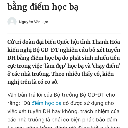
bằng điểm học bạ
Chuyên mục khác
Tin đã xem
Chào ngày mới
Tin 24h
Nguyễn Văn Lực
Đăng xuất
Tin thị trường
Tin 360
Cử tri đoàn đại biểu Quốc hội tỉnh Thanh Hóa
kiến nghị Bộ GD-ĐT nghiên cứu bỏ xét tuyển
Video
Magazine
ĐH bằng điểm học bạ do phát sinh nhiều tiêu
cực trong việc 'làm đẹp' học bạ và 'chạy điểm'
ở các nhà trường. Theo nhiều thầy cô, kiến
Sản phẩm khác
nghị trên là có cơ sở.
Tiện ích
Bạn cần biết
Văn bản trả lời của Bộ trưởng Bộ GD-ĐT cho
rằng: "Dù
điểm học bạ
có được sử dụng cho
Thông tin tòa soạn
Liên hệ quảng cáo
việc xét tuyển ĐH hay không, trách nhiệm của
các nhà trường là phải có biện pháp bảo đảm
tin cậy, công bằng, đánh giá đúng kết quả học