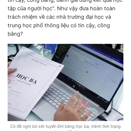
tập của người học". Như vậy đưa hoàn toàn
trách nhiệm về các nhà trường đại học và
Đọc Thanh Niên trên điện thoại
trung học phổ thông liệu có tin cậy, công
bằng?
Theo dõi báo trên
Hotline
Liên hệ quảng cáo
0906 645 777
0908 780 404
Đặt báo
Quảng cáo
RSS
Tòa soạn
Chính sách bảo
Tổng biên tập: Nguyễn Ngọc Toàn
Phó tổng biên tập thường trực: Hải Thành
Phó tổng biên tập: Lâm Hiếu Dũng
Phó tổng biên tập: Trần Việt Hưng
Có đề nghị bỏ xét tuyển ĐH bằng học bạ, tránh tình trạng
Tổng thư ký tòa soạn: Đức Trung