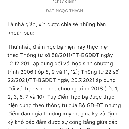
"chạy điểm"
Giấy phép xuất bản số 110/GP - BTTTT cấp ngày 24.3.2020
ĐÀO NGỌC THẠCH
© 2003-2026 Bản quyền thuộc về Báo Thanh Niên. Cấm sao
chép dưới mọi hình thức nếu không có sự chấp thuận bằng văn
bản. Phát triển bởi ePi Technologies, JSC.
Là nhà giáo, xin được chia sẻ những băn
khoăn sau:
Thứ nhất, điểm học bạ hiện nay thực hiện
theo Thông tư số 58/2011/TT-BGDĐT ngày
12.12.2011 áp dụng đối với học sinh chương
trình 2006 (lớp 8, 9 và 11, 12); Thông tư 22 số
22/2021/TT-BGDĐT ngày 20.7.2021 áp dụng
đối với học sinh học chương trình 2018 (lớp 1,
2, 3, 6, 7 và 10). Tuy điểm học bạ được thực
hiện đúng theo thông tư của Bộ GD-ĐT nhưng
điểm đánh giá thường xuyên, giữa kỳ và định
kỳ khó bảo đảm được sự công bằng giữa các