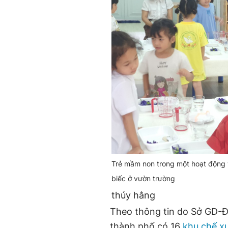
Trẻ mầm non trong một hoạt động 
biếc ở vườn trường
thúy hằng
Theo thông tin do Sở GD-Đ
thành phố có 16
khu chế x