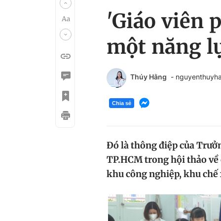
'Giáo viên 
một năng l
Thúy Hằng
- nguyenthuy
Chia sẻ
Đó là thông điệp của Trư
TP.HCM trong hội thảo về 
khu công nghiệp, khu chế