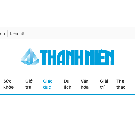
ích
Liên hệ
Sức
Giới
Giáo
Du
Văn
Giải
Thể
khỏe
trẻ
dục
lịch
hóa
trí
thao