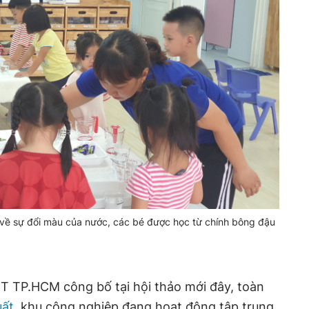
về sự đổi màu của nước, các bé được học từ chính bông đậu
T TP.HCM công bố tại hội thảo mới đây, toàn
uất
, khu công nghiệp đang hoạt động tập trung