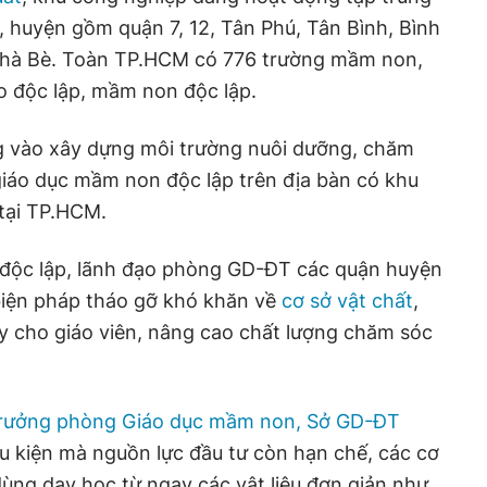
, huyện gồm quận 7, 12, Tân Phú, Tân Bình, Bình
Nhà Bè. Toàn TP.HCM có 776 trường mầm non,
áo độc lập, mầm non độc lập.
ng vào xây dựng môi trường nuôi dưỡng, chăm
 giáo dục mầm non độc lập trên địa bàn có khu
tại TP.HCM.
p độc lập, lãnh đạo phòng GD-ĐT các quận huyện
biện pháp tháo gỡ khó khăn về
cơ sở vật chất
,
y cho giáo viên, nâng cao chất lượng chăm sóc
Trưởng phòng Giáo dục mầm non, Sở GD-ĐT
iều kiện mà nguồn lực đầu tư còn hạn chế, các cơ
dùng dạy học từ ngay các vật liệu đơn giản như