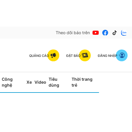
Theo dõi báo trên
QUẢNG CÁO
ĐẶT BÁO
ĐĂNG NHẬP
Công
Tiêu
Thời trang
Xe
Video
nghệ
dùng
trẻ