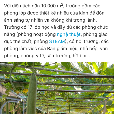
2
Giấy phép xuất bản số 110/GP - BTTTT cấp ngày 24.3.2020
Với diện tích gần 10.000 m
, trường gồm các
© 2003-2026 Bản quyền thuộc về Báo Thanh Niên. Cấm sao
phòng lớp được thiết kế nhiều cửa kính để đón
chép dưới mọi hình thức nếu không có sự chấp thuận bằng văn
bản. Phát triển bởi ePi Technologies, JSC.
ánh sáng tự nhiên và không khí trong lành.
Trường có 17 lớp học và đầy đủ các phòng chức
năng (phòng hoạt động
nghệ thuật
, phòng giáo
dục thể chất, phòng
STEAM
), có hội trường, các
phòng làm việc của Ban giám hiệu, nhà bếp, văn
phòng, phòng y tế, sân trường, hồ bơi…