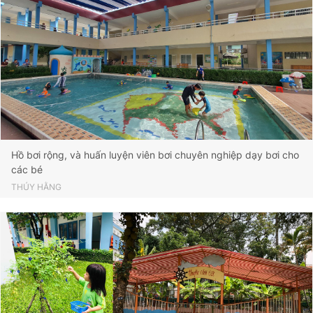
Hồ bơi rộng, và huấn luyện viên bơi chuyên nghiệp dạy bơi cho
các bé
THÚY HẰNG