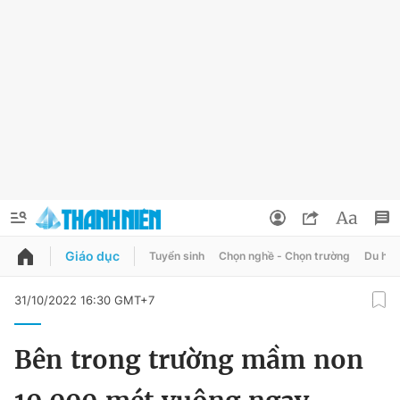
Giáo dục
Tuyển sinh
Chọn nghề - Chọn trường
Du học
QUẢNG CÁO
ĐẶT BÁO
31/10/2022 16:30 GMT+7
Thông tin tài khoản
Bên trong trường mầm non
Đổi mật khẩu
Chuyên mục
Tin đã lưu