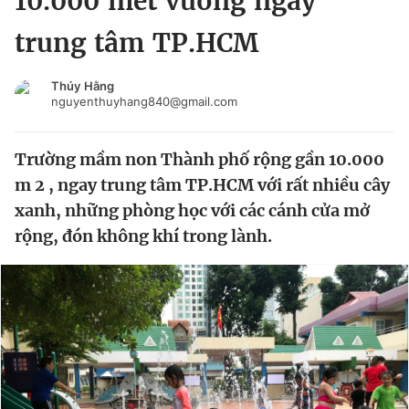
10.000 mét vuông ngay
Chuyên mục khác
trung tâm TP.HCM
Tin đã xem
Chào ngày mới
Tin 24h
Thúy Hằng
Đăng xuất
nguyenthuyhang840@gmail.com
Tin thị trường
Tin 360
Trường mầm non Thành phố rộng gần 10.000
Video
Magazine
m 2 , ngay trung tâm TP.HCM với rất nhiều cây
xanh, những phòng học với các cánh cửa mở
rộng, đón không khí trong lành.
Sản phẩm khác
Tiện ích
Bạn cần biết
Thông tin tòa soạn
Liên hệ quảng cáo