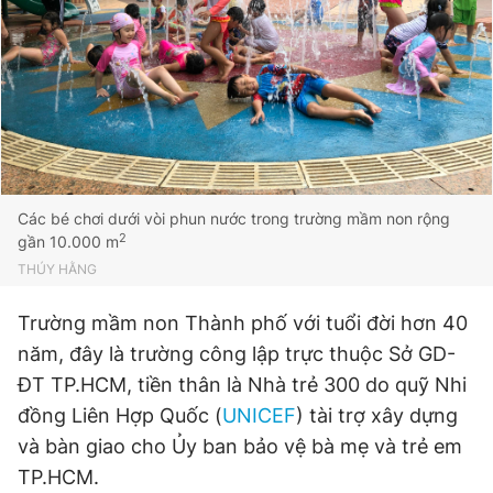
Đọc Thanh Niên trên điện thoại
Theo dõi báo trên
Các bé chơi dưới vòi phun nước trong trường mầm non rộng
2
gần 10.000 m
THÚY HẰNG
Hotline
Liên hệ quảng cáo
0906 645 777
0908 780 404
Trường mầm non Thành phố với tuổi đời hơn 40
năm, đây là trường công lập trực thuộc Sở GD-
Đặt báo
Quảng cáo
RSS
Tòa soạn
Chính sách bảo
ĐT TP.HCM, tiền thân là Nhà trẻ 300 do quỹ Nhi
Tổng biên tập: Nguyễn Ngọc Toàn
đồng Liên Hợp Quốc (
UNICEF
) tài trợ xây dựng
Phó tổng biên tập thường trực: Hải Thành
Phó tổng biên tập: Lâm Hiếu Dũng
và bàn giao cho Ủy ban bảo vệ bà mẹ và trẻ em
Phó tổng biên tập: Trần Việt Hưng
TP.HCM.
Tổng thư ký tòa soạn: Đức Trung