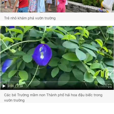
Trẻ nhỏ khám phá vườn trường
Current
0:00
/
Duration
1:39
Time
Các bé Trường mầm non Thành phố hái hoa đậu biếc trong
vườn trường