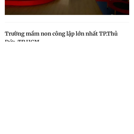
Trường mầm non công lập lớn nhất TP.Thủ
Đức, TP.HCM
Trường mầm non công lập lớn nhất TP.Thủ Đức với
tổng diện tích trên 12.000 m2, 700 trẻ theo học từ độ
tuổi 18 tháng tuổi.