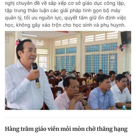
nghị chuyên đề về sắp xếp cơ sở giáo dục công lập,
Chuyên mục khác
tập trung thảo luận các giải pháp tinh gọn bộ máy
Tin đã xem
quản lý, tối ưu nguồn lực, quyết tâm giữ ổn định việc
Chào ngày mới
Tin 24h
học, không gây xáo trộn cho học sinh và phụ huynh.
Đăng xuất
Tin thị trường
Tin 360
Video
Magazine
Sản phẩm khác
Tiện ích
Bạn cần biết
Thông tin tòa soạn
Liên hệ quảng cáo
Hàng trăm giáo viên mỏi mòn chờ thăng hạng