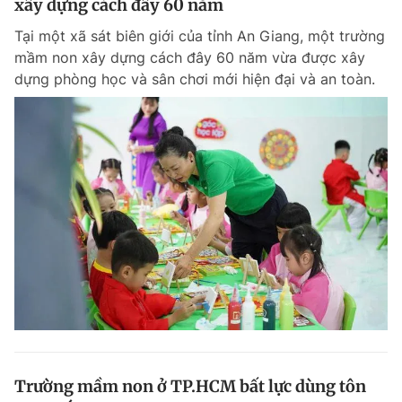
xây dựng cách đây 60 năm
Giấy phép xuất bản số 110/GP - BTTTT cấp ngày 24.3.2020
© 2003-2026 Bản quyền thuộc về Báo Thanh Niên. Cấm sao chép
Tại một xã sát biên giới của tỉnh An Giang, một trường
dưới mọi hình thức nếu không có sự chấp thuận bằng văn bản.
mầm non xây dựng cách đây 60 năm vừa được xây
Phát triển bởi ePi Technologies, JSC.
dựng phòng học và sân chơi mới hiện đại và an toàn.
Trường mầm non ở TP.HCM bất lực dùng tôn