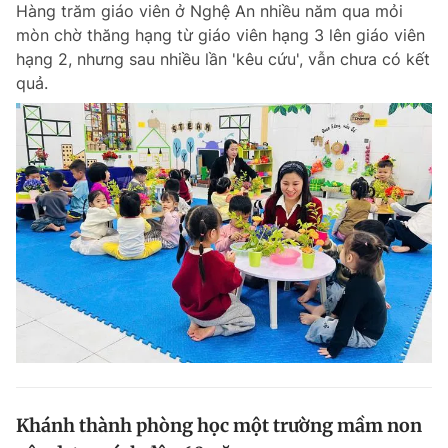
Hàng trăm giáo viên ở Nghệ An nhiều năm qua mỏi
mòn chờ thăng hạng từ giáo viên hạng 3 lên giáo viên
hạng 2, nhưng sau nhiều lần 'kêu cứu', vẫn chưa có kết
Đọc Thanh Niên trên điện thoại
quả.
Theo dõi báo trên
Hotline
Liên hệ quảng cáo
0906 645 777
0908 780 404
Đặt báo
Quảng cáo
RSS
Tòa soạn
Chính sách bảo m
Tổng biên tập: Nguyễn Ngọc Toàn
Phó tổng biên tập thường trực: Hải Thành
Phó tổng biên tập: Lâm Hiếu Dũng
Phó tổng biên tập: Trần Việt Hưng
Khánh thành phòng học một trường mầm non
Tổng thư ký tòa soạn: Đức Trung