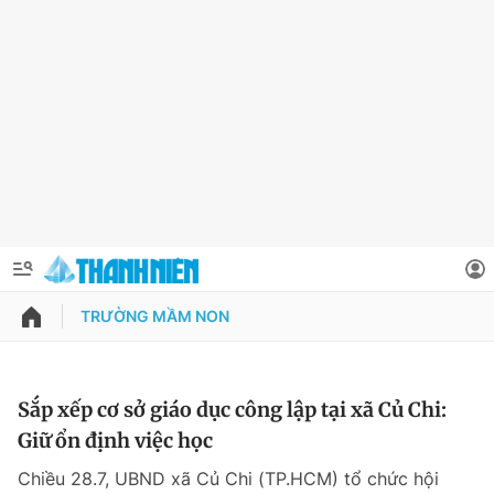
TRƯỜNG MẦM NON
QUẢNG CÁO
ĐẶT BÁO
Thông tin tài khoản
Sắp xếp cơ sở giáo dục công lập tại xã Củ Chi:
Giữ ổn định việc học
Đổi mật khẩu
Chuyên mục
Chiều 28.7, UBND xã Củ Chi (TP.HCM) tổ chức hội
Tin đã lưu