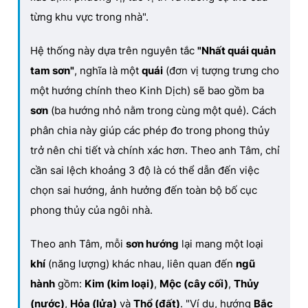
từng khu vực trong nhà".
Hệ thống này dựa trên nguyên tắc
"Nhất quái quản
tam sơn"
, nghĩa là một
quái
(đơn vị tượng trưng cho
một hướng chính theo Kinh Dịch) sẽ bao gồm ba
sơn
(ba hướng nhỏ nằm trong cùng một quẻ). Cách
phân chia này giúp các phép đo trong phong thủy
trở nên chi tiết và chính xác hơn. Theo anh Tâm, chỉ
cần sai lệch khoảng 3 độ là có thể dẫn đến việc
chọn sai hướng, ảnh hưởng đến toàn bộ bố cục
phong thủy của ngôi nhà.
Theo anh Tâm, mỗi
sơn hướng
lại mang một loại
khí
(năng lượng) khác nhau, liên quan đến
ngũ
hành
gồm:
Kim (kim loại)
,
Mộc (cây cối)
,
Thủy
(nước)
,
Hỏa (lửa)
và
Thổ (đất)
. "Ví dụ, hướng
Bắc