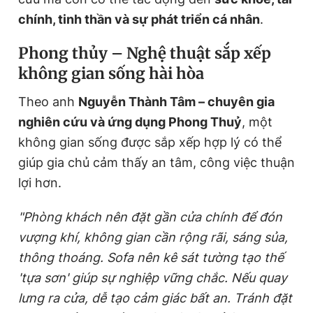
chính, tinh thần và sự phát triển cá nhân
.
Đọc Thanh Niên trên điện thoại
Phong thủy – Nghệ thuật sắp xếp
không gian sống hài hòa
Theo anh
Nguyễn Thành Tâm – chuyên gia
nghiên cứu và ứng dụng Phong Thuỷ
, một
Theo dõi báo trên
không gian sống được sắp xếp hợp lý có thể
giúp gia chủ cảm thấy an tâm, công việc thuận
Hotline
Liên hệ quảng cáo
lợi hơn.
0906 645 777
0908 780 404
"Phòng khách nên đặt gần cửa chính để đón
Đặt báo
Quảng cáo
RSS
Tòa soạn
Chính sách bảo
vượng khí, không gian cần rộng rãi, sáng sủa,
Tổng biên tập: Nguyễn Ngọc Toàn
thông thoáng. Sofa nên kê sát tường tạo thế
Phó tổng biên tập thường trực: Hải Thành
'tựa sơn' giúp sự nghiệp vững chắc. Nếu quay
Phó tổng biên tập: Lâm Hiếu Dũng
Phó tổng biên tập: Trần Việt Hưng
lưng ra cửa, dễ tạo cảm giác bất an. Tránh đặt
Tổng thư ký tòa soạn: Đức Trung