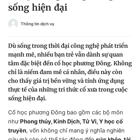
sống hiện đại
Chuyên mục khác
Tin đã xem
Chào ngày mới
Tin 24h
Thông tin dịch vụ
Đăng xuất
Tin thị trường
Tin 360
Dù sống trong thời đại công nghệ phát triển
mạnh mẽ, nhiều bạn trẻ vẫn dành sự quan
Video
Magazine
tâm đặc biệt đến cổ học phương Đông. Không
chỉ là niềm đam mê cá nhân, điều này còn
cho thấy giá trị bền vững và tính ứng dụng
Sản phẩm khác
thực tế của những tri thức cổ xưa trong cuộc
Tiện ích
Bạn cần biết
sống hiện đại.
Cổ học phương Đông bao gồm các bộ môn
Thông tin tòa soạn
Liên hệ quảng cáo
như
Phong thủy, Kinh Dịch, Tử Vi, Y học cổ
truyền
, vốn không chỉ mang ý nghĩa nghiên
cứu mà còn có thể tác động đến
sức khỏe, tài