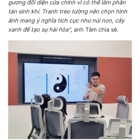
gương đối diện cửa chính vì có thể làm phân
Giấy phép xuất bản số 110/GP - BTTTT cấp ngày 24.3.2020
tán sinh khí. Tranh treo tường nên chọn hình
© 2003-2026 Bản quyền thuộc về Báo Thanh Niên. Cấm sao
chép dưới mọi hình thức nếu không có sự chấp thuận bằng văn
ảnh mang ý nghĩa tích cực như núi non, cây
bản. Phát triển bởi ePi Technologies, JSC.
xanh để tạo sự hài hòa"
, anh Tâm chia sẻ.