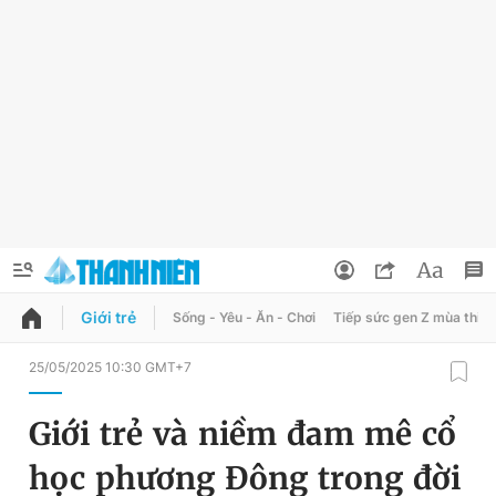
Giới trẻ
Sống - Yêu - Ăn - Chơi
Tiếp sức gen Z mùa thi
QUẢNG CÁO
ĐẶT BÁO
25/05/2025 10:30 GMT+7
Thông tin tài khoản
Giới trẻ và niềm đam mê cổ
Đổi mật khẩu
Chuyên mục
học phương Đông trong đời
Tin đã lưu