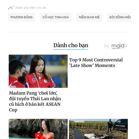
Khám phá thêm chủ đề
PHƯƠNG ĐÔNG
CỔ HỌC TINH HOA
NIỀM ĐAM MÊ
ĐỜI SỐNG HIỆN ĐẠI