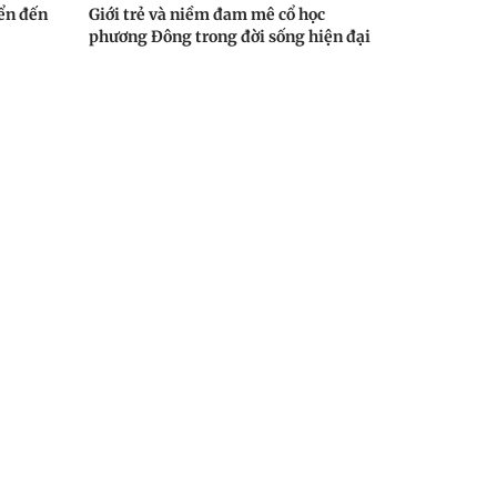
ển đến
Giới trẻ và niềm đam mê cổ học
phương Đông trong đời sống hiện đại