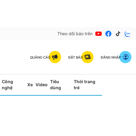
Theo dõi báo trên
QUẢNG CÁO
ĐẶT BÁO
ĐĂNG NHẬP
Công
Tiêu
Thời trang
Xe
Video
nghệ
dùng
trẻ