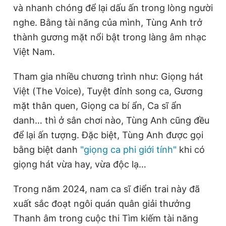
và nhanh chóng để lại dấu ấn trong lòng người
nghe. Bằng tài năng của mình, Tùng Anh trở
Đọc Thanh Niên trên điện thoại
thành gương mặt nổi bật trong làng âm nhạc
Việt Nam.
Tham gia nhiều chương trình như: Giọng hát
Việt (The Voice), Tuyệt đỉnh song ca, Gương
Theo dõi báo trên
mặt thân quen, Giọng ca bí ẩn, Ca sĩ ẩn
danh… thì ở sân chơi nào, Tùng Anh cũng đều
Hotline
Liên hệ quảng cáo
để lại ấn tượng. Đặc biệt, Tùng Anh được gọi
0906 645 777
0908 780 404
bằng biệt danh
"giọng ca phi giới tính"
khi có
giọng hát vừa hay, vừa độc lạ…
Đặt báo
Quảng cáo
RSS
Tòa soạn
Chính sách bảo
Tổng biên tập: Nguyễn Ngọc Toàn
Trong năm 2024, nam ca sĩ điển trai này đã
Phó tổng biên tập thường trực: Hải Thành
Phó tổng biên tập: Lâm Hiếu Dũng
xuất sắc đoạt ngôi quán quân giải thưởng
Phó tổng biên tập: Trần Việt Hưng
Thanh âm trong cuộc thi Tìm kiếm tài năng
Tổng thư ký tòa soạn: Đức Trung