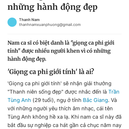
những hành động đẹp
Chuyên mục khác
Tin đã xem
Chào ngày mới
Tin 24h
Thanh Nam
thanhnamxuanphuong@gmail.com
Đăng xuất
Tin thị trường
Tin 360
Nam ca sĩ có biệt danh là "giọng ca phi giới
tính" được nhiều người khen vì có những
Video
Magazine
hành động đẹp.
'Giọng ca phi giới tính' là ai?
Sản phẩm khác
'Giọng ca phi giới tính' sẽ nhận giải thưởng
Tiện ích
Bạn cần biết
"Thanh niên sống đẹp" được nhắc đến là
Trần
Tùng Anh
(29 tuổi), ngụ ở tỉnh
Bắc Giang
. Và
Thông tin tòa soạn
Liên hệ quảng cáo
với những người yêu thích âm nhạc, cái tên
Tùng Anh không hề xa lạ. Khi nam ca sĩ này đã
bắt đầu sự nghiệp ca hát gần cả chục năm nay