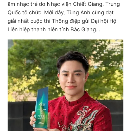
âm nhạc trẻ do Nhạc viện Chiết Giang, Trung
Giấy phép xuất bản số 110/GP - BTTTT cấp ngày 24.3.2020
© 2003-2026 Bản quyền thuộc về Báo Thanh Niên. Cấm sao
Quốc tổ chức. Mới đây, Tùng Anh cùng đạt
chép dưới mọi hình thức nếu không có sự chấp thuận bằng văn
giải nhất cuộc thi Thông điệp gửi Đại hội Hội
bản. Phát triển bởi ePi Technologies, JSC.
Liên hiệp thanh niên tỉnh Bắc Giang…