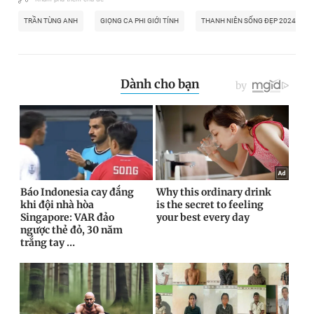
TRẦN TÙNG ANH
GIỌNG CA PHI GIỚI TÍNH
THANH NIÊN SỐNG ĐẸP 2024