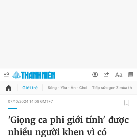
Giới trẻ
Sống - Yêu - Ăn - Chơi
Tiếp sức gen Z mùa thi
QUẢNG CÁO
ĐẶT BÁO
07/10/2024 14:08 GMT+7
Thông tin tài khoản
'Giọng ca phi giới tính' được
Đổi mật khẩu
Chuyên mục
nhiều người khen vì có
Tin đã lưu