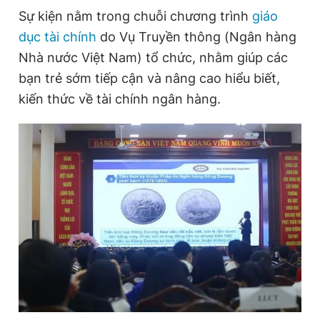
Sự kiện nằm trong chuỗi chương trình
giáo
dục tài chính
do Vụ Truyền thông (Ngân hàng
Đọc Thanh Niên trên điện thoại
Nhà nước Việt Nam) tổ chức, nhằm giúp các
bạn trẻ sớm tiếp cận và nâng cao hiểu biết,
kiến thức về tài chính ngân hàng.
Theo dõi báo trên
Hotline
Liên hệ quảng cáo
0906 645 777
0908 780 404
Đặt báo
Quảng cáo
RSS
Tòa soạn
Chính sách bảo
Tổng biên tập: Nguyễn Ngọc Toàn
Phó tổng biên tập thường trực: Hải Thành
Phó tổng biên tập: Lâm Hiếu Dũng
Phó tổng biên tập: Trần Việt Hưng
Tổng thư ký tòa soạn: Đức Trung