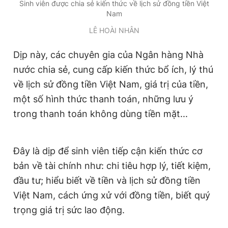
Sinh viên được chia sẻ kiến thức về lịch sử đồng tiền Việt
Giấy phép xuất bản số 110/GP - BTTTT cấp ngày 24.3.2020
Nam
© 2003-2026 Bản quyền thuộc về Báo Thanh Niên. Cấm sao
chép dưới mọi hình thức nếu không có sự chấp thuận bằng văn
LÊ HOÀI NHÂN
bản. Phát triển bởi ePi Technologies, JSC.
Dịp này, các chuyên gia của Ngân hàng Nhà
nước chia sẻ, cung cấp kiến thức bổ ích, lý thú
về lịch sử đồng tiền Việt Nam, giá trị của tiền,
một số hình thức thanh toán, những lưu ý
trong thanh toán không dùng tiền mặt...
Đây là dịp để sinh viên tiếp cận kiến thức cơ
bản về tài chính như: chi tiêu hợp lý, tiết kiệm,
đầu tư; hiểu biết về tiền và lịch sử đồng tiền
Việt Nam, cách ứng xử với đồng tiền, biết quý
trọng giá trị sức lao động.