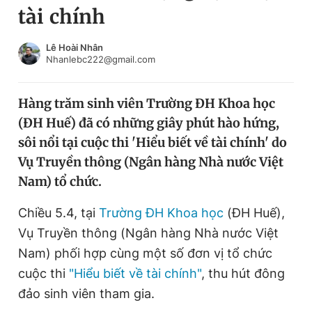
tài chính
Chuyên mục khác
Tin đã xem
Chào ngày mới
Tin 24h
Lê Hoài Nhân
Nhanlebc222@gmail.com
Đăng xuất
Tin thị trường
Tin 360
Hàng trăm sinh viên Trường ĐH Khoa học
(ĐH Huế) đã có những giây phút hào hứng,
Video
Magazine
sôi nổi tại cuộc thi 'Hiểu biết về tài chính' do
Vụ Truyền thông (Ngân hàng Nhà nước Việt
Nam) tổ chức.
Sản phẩm khác
Tiện ích
Chiều 5.4, tại
Trường ĐH Khoa học
Bạn cần biết
(ĐH Huế),
Vụ Truyền thông (Ngân hàng Nhà nước Việt
Nam) phối hợp cùng một số đơn vị tổ chức
Thông tin tòa soạn
Liên hệ quảng cáo
cuộc thi
"Hiểu biết về tài chính"
, thu hút đông
đảo sinh viên tham gia.