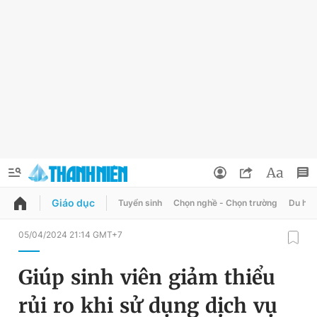
Giáo dục
Tuyển sinh
Chọn nghề - Chọn trường
Du học
QUẢNG CÁO
ĐẶT BÁO
05/04/2024 21:14 GMT+7
Thông tin tài khoản
Giúp sinh viên giảm thiểu
Đổi mật khẩu
Chuyên mục
rủi ro khi sử dụng dịch vụ
Tin đã lưu