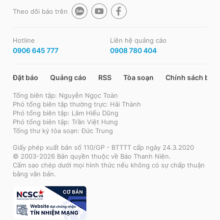
Theo dõi báo trên
Hotline
Liên hệ quảng cáo
0906 645 777
0908 780 404
Đặt báo
Quảng cáo
RSS
Tòa soạn
Chính sách bảo
Tổng biên tập: Nguyễn Ngọc Toàn
Phó tổng biên tập thường trực: Hải Thành
Phó tổng biên tập: Lâm Hiếu Dũng
Phó tổng biên tập: Trần Việt Hưng
Tổng thư ký tòa soạn: Đức Trung
Giấy phép xuất bản số 110/GP - BTTTT cấp ngày 24.3.2020
© 2003-2026 Bản quyền thuộc về Báo Thanh Niên.
Cấm sao chép dưới mọi hình thức nếu không có sự chấp thuận
bằng văn bản.