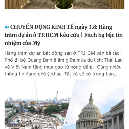
CHUYỂN ĐỘNG KINH TẾ ngày 3.8: Hàng
trăm dự án ở TP.HCM kêu cứu | Fitch hạ bậc tín
nhiệm của Mỹ
Hàng trăm dự án bất động sản ở TP.HCM vẫn bế tắc;
Phố đi bộ Quảng Bình ế ẩm giữa mùa du lịch; Thái Lan
và Việt Nam tăng mua gạo từ nông dân;... Cùng nhiều
thông tin đáng chú ý khác. Tất cả sẽ có trong bản...