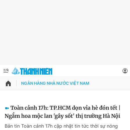
NGÂN HÀNG NHÀ NƯỚC VIỆT NAM
QUẢNG CÁO
ĐẶT BÁO
Thông tin tài khoản
Toàn cảnh 17h: TP.HCM dọn vỉa hè đón tết |
Ngắm hoa mộc lan 'gây sốt' thị trường Hà Nội
Đổi mật khẩu
Chuyên mục
Bản tin Toàn cảnh 17h cập nhật tin tức thời sự nóng
Tin đã lưu