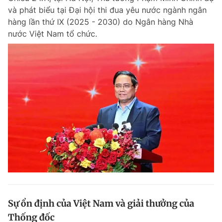
và phát biểu tại Đại hội thi đua yêu nước ngành ngân
Giấy phép xuất bản số 110/GP - BTTTT cấp ngày 24.3.2020
© 2003-2026 Bản quyền thuộc về Báo Thanh Niên. Cấm sao chép
hàng lần thứ IX (2025 - 2030) do Ngân hàng Nhà
dưới mọi hình thức nếu không có sự chấp thuận bằng văn bản.
nước Việt Nam tổ chức.
Phát triển bởi ePi Technologies, JSC.
Sự ổn định của Việt Nam và giải thưởng của
Thống đốc