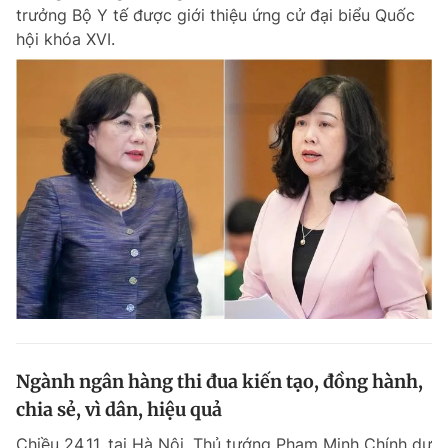
trưởng Bộ Y tế được giới thiệu ứng cử đại biểu Quốc
hội khóa XVI.
Đọc Thanh Niên trên điện thoại
Theo dõi báo trên
Hotline
Liên hệ quảng cáo
0906 645 777
0908 780 404
Đặt báo
Quảng cáo
RSS
Tòa soạn
Chính sách bảo m
Tổng biên tập: Nguyễn Ngọc Toàn
Ngành ngân hàng thi đua kiến tạo, đồng hành,
Phó tổng biên tập thường trực: Hải Thành
Phó tổng biên tập: Lâm Hiếu Dũng
chia sẻ, vì dân, hiệu quả
Phó tổng biên tập: Trần Việt Hưng
Tổng thư ký tòa soạn: Đức Trung
Chiều 24.11, tại Hà Nội, Thủ tướng Phạm Minh Chính dự