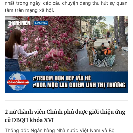
nhất trong ngày, các câu chuyện đang thu hút sự quan
Chuyên mục khác
tâm trên mạng xã hội.
Tin đã xem
Chào ngày mới
Tin 24h
Đăng xuất
Tin thị trường
Tin 360
Video
Magazine
Sản phẩm khác
Tiện ích
Bạn cần biết
Thông tin tòa soạn
Liên hệ quảng cáo
2 nữ thành viên Chính phủ được giới thiệu ứng
cử ĐBQH khóa XVI
Thống đốc Ngân hàng Nhà nước Việt Nam và Bộ