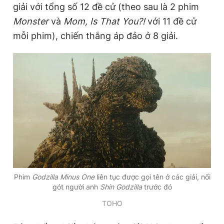
giải với tổng số 12 đề cử (theo sau là 2 phim
Monster
và
Mom, Is That You?!
với 11 đề cử
mỗi phim), chiến thắng áp đảo ở 8 giải.
Đọc Thanh Niên trên điện thoại
Theo dõi báo trên
Hotline
Liên hệ quảng cáo
0906 645 777
0908 780 404
Đặt báo
Quảng cáo
RSS
Tòa soạn
Chính sách bảo
Phim
Godzilla Minus One
liên tục được gọi tên ở các giải, nối
Tổng biên tập: Nguyễn Ngọc Toàn
gót người anh
Shin Godzilla
trước đó
Phó tổng biên tập thường trực: Hải Thành
Phó tổng biên tập: Lâm Hiếu Dũng
TOHO
Phó tổng biên tập: Trần Việt Hưng
Tổng thư ký tòa soạn: Đức Trung