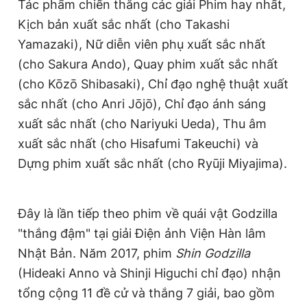
Tác phẩm chiến thắng các giải Phim hay nhất,
Giấy phép xuất bản số 110/GP - BTTTT cấp ngày 24.3.2020
Kịch bản xuất sắc nhất (cho Takashi
© 2003-2026 Bản quyền thuộc về Báo Thanh Niên. Cấm sao
chép dưới mọi hình thức nếu không có sự chấp thuận bằng văn
Yamazaki), Nữ diễn viên phụ xuất sắc nhất
bản. Phát triển bởi ePi Technologies, JSC.
(cho Sakura Ando), Quay phim xuất sắc nhất
(cho Kōzō Shibasaki), Chỉ đạo nghệ thuật xuất
sắc nhất (cho Anri Jōjō), Chỉ đạo ánh sáng
xuất sắc nhất (cho Nariyuki Ueda), Thu âm
xuất sắc nhất (cho Hisafumi Takeuchi) và
Dựng phim xuất sắc nhất (cho Ryūji Miyajima).
Đây là lần tiếp theo phim về quái vật Godzilla
"thắng đậm" tại giải Điện ảnh Viện Hàn lâm
Nhật Bản. Năm 2017, phim
Shin Godzilla
(Hideaki Anno và Shinji Higuchi chỉ đạo) nhận
tổng cộng 11 đề cử và thắng 7 giải, bao gồm