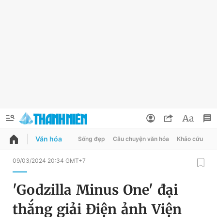
Văn hóa
Sống đẹp
Câu chuyện văn hóa
Khảo cứu
X
QUẢNG CÁO
ĐẶT BÁO
09/03/2024 20:34 GMT+7
Thông tin tài khoản
'Godzilla Minus One' đại
Đổi mật khẩu
Chuyên mục
thắng giải Điện ảnh Viện
Tin đã lưu