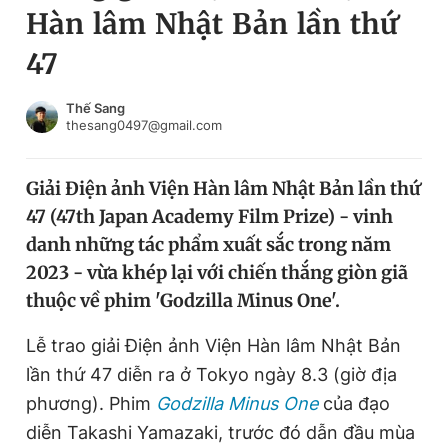
Hàn lâm Nhật Bản lần thứ
Chuyên mục khác
Tin đã xem
47
Chào ngày mới
Tin 24h
Đăng xuất
Thế Sang
thesang0497@gmail.com
Tin thị trường
Tin 360
Giải Điện ảnh Viện Hàn lâm Nhật Bản lần thứ
Video
Magazine
47 (47th Japan Academy Film Prize) - vinh
danh những tác phẩm xuất sắc trong năm
Sản phẩm khác
2023 - vừa khép lại với chiến thắng giòn giã
thuộc về phim 'Godzilla Minus One'.
Tiện ích
Bạn cần biết
Lễ trao giải Điện ảnh Viện Hàn lâm Nhật Bản
Thông tin tòa soạn
Liên hệ quảng cáo
lần thứ 47 diễn ra ở Tokyo ngày 8.3 (giờ địa
phương). Phim
Godzilla Minus One
của đạo
diễn Takashi Yamazaki, trước đó dẫn đầu mùa