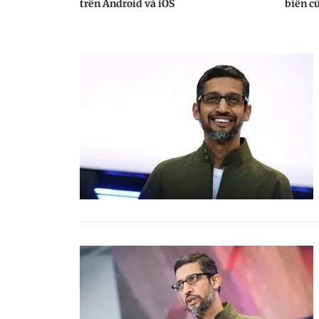
trên Android và iOS
biến c