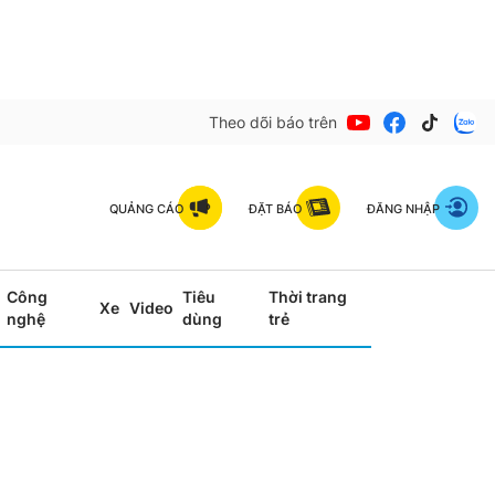
Theo dõi báo trên
QUẢNG CÁO
ĐẶT BÁO
ĐĂNG NHẬP
Công
Tiêu
Thời trang
Xe
Video
nghệ
dùng
trẻ