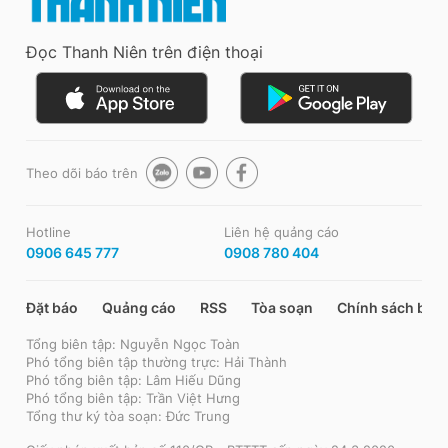
Đọc Thanh Niên trên điện thoại
Theo dõi báo trên
Hotline
Liên hệ quảng cáo
0906 645 777
0908 780 404
Đặt báo
Quảng cáo
RSS
Tòa soạn
Chính sách bảo
Tổng biên tập: Nguyễn Ngọc Toàn
Phó tổng biên tập thường trực: Hải Thành
Phó tổng biên tập: Lâm Hiếu Dũng
Phó tổng biên tập: Trần Việt Hưng
Tổng thư ký tòa soạn: Đức Trung