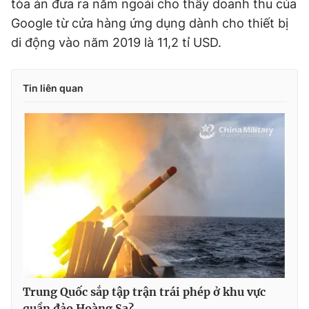
tòa án đưa ra năm ngoái cho thấy doanh thu của
Giấy phép xuất bản số 110/GP - BTTTT cấp ngày 24.3.2020
Google từ cửa hàng ứng dụng dành cho thiết bị
© 2003-2026 Bản quyền thuộc về Báo Thanh Niên. Cấm sao
chép dưới mọi hình thức nếu không có sự chấp thuận bằng văn
di động vào năm 2019 là 11,2 tỉ USD.
bản. Phát triển bởi ePi Technologies, JSC.
Tin liên quan
Trung Quốc sắp tập trận trái phép ở khu vực
quần đảo Hoàng Sa?