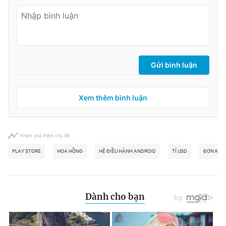
Gửi bình luận
Xem thêm bình luận
Khám phá thêm chủ đề
PLAY STORE
HOA HỒNG
HỆ ĐIỀU HÀNH ANDROID
TỈ USD
ĐƠN KIỆN