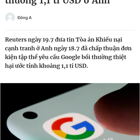
thường 1,1 tỉ USD ở Anh
Chuyên mục khác
Tin đã xem
Đông A
Chào ngày mới
Tin 24h
Đăng xuất
Reuters ngày 19.7 đưa tin Tòa án Khiếu nại
Tin thị trường
Tin 360
cạnh tranh ở Anh ngày 18.7 đã chấp thuận đơn
kiện tập thể yêu cầu Google bồi thường thiệt
Video
Magazine
hại ước tính khoảng 1,1 tỉ USD.
Sản phẩm khác
Tiện ích
Bạn cần biết
Thông tin tòa soạn
Liên hệ quảng cáo