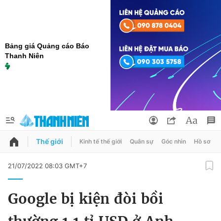
Bảng giá Quảng cáo Báo
Thanh Niên
Thế giới
Kinh tế thế giới
Quân sự
Góc nhìn
Hồ sơ
QUẢNG CÁO
ĐẶT BÁO
21/07/2022 08:03 GMT+7
Thông tin tài khoản
Google bị kiện đòi bồi
Đổi mật khẩu
Chuyên mục
Tin đã lưu