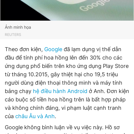
Đọc Thanh Niên trên điện thoại
Ảnh minh họa
REUTERS
Theo đơn kiện,
Google
đã lạm dụng vị thế dẫn
đầu để tính phí hoa hồng lên đến 30% cho các
Theo dõi báo trên
ứng dụng phổ biến trên kho ứng dụng Play Store
từ tháng 10.2015, gây thiệt hại cho 19,5 triệu
Hotline
Liên hệ quảng cáo
0906 645 777
0908 780 404
người dùng điện thoại thông minh và máy tính
bảng chạy
hệ điều hành Android
ở Anh. Đơn kiện
Đặt báo
Quảng cáo
RSS
Tòa soạn
Chính sách bảo
cáo buộc số tiền hoa hồng trên là bất hợp pháp
và không chính đáng, vi phạm luật cạnh tranh
Tổng biên tập: Nguyễn Ngọc Toàn
Phó tổng biên tập thường trực: Hải Thành
của
châu Âu và Anh
.
Phó tổng biên tập: Lâm Hiếu Dũng
Phó tổng biên tập: Trần Việt Hưng
Google không bình luận về vụ việc này. Hồ sơ
Tổng thư ký tòa soạn: Đức Trung