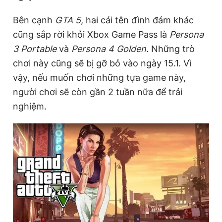
Bên cạnh
GTA 5
, hai cái tên đình đám khác
cũng sắp rời khỏi Xbox Game Pass là
Persona
Đọc Thanh Niên trên điện thoại
3 Portable
và
Persona 4 Golden
. Những trò
chơi này cũng sẽ bị gỡ bỏ vào ngày 15.1. Vì
vậy, nếu muốn chơi những tựa game này,
người chơi sẽ còn gần 2 tuần nữa để trải
Theo dõi báo trên
nghiệm.
Hotline
Liên hệ quảng cáo
0906 645 777
0908 780 404
Đặt báo
Quảng cáo
RSS
Tòa soạn
Chính sách bảo
Tổng biên tập: Nguyễn Ngọc Toàn
Phó tổng biên tập thường trực: Hải Thành
Phó tổng biên tập: Lâm Hiếu Dũng
Phó tổng biên tập: Trần Việt Hưng
Tổng thư ký tòa soạn: Đức Trung