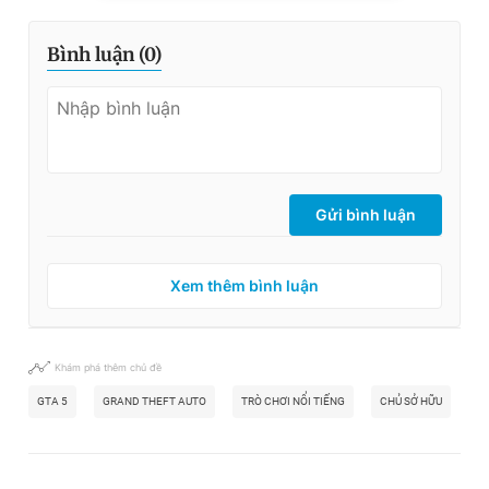
Bình luận (
0
)
Gửi bình luận
Xem thêm bình luận
Khám phá thêm chủ đề
GTA 5
GRAND THEFT AUTO
TRÒ CHƠI NỔI TIẾNG
CHỦ SỞ HỮU
X