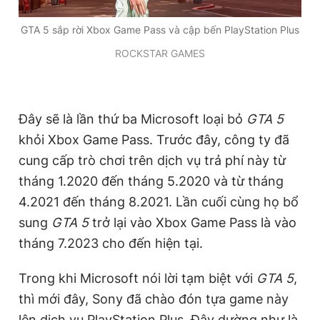
Giấy phép xuất bản số 110/GP - BTTTT cấp ngày 24.3.2020
© 2003-2026 Bản quyền thuộc về Báo Thanh Niên. Cấm sao
GTA 5 sắp rời Xbox Game Pass và cập bến PlayStation Plus
chép dưới mọi hình thức nếu không có sự chấp thuận bằng văn
bản. Phát triển bởi ePi Technologies, JSC.
ROCKSTAR GAMES
Đây sẽ là lần thứ ba Microsoft loại bỏ
GTA 5
khỏi Xbox Game Pass. Trước đây, công ty đã
cung cấp trò chơi trên dịch vụ trả phí này từ
tháng 1.2020 đến tháng 5.2020 và từ tháng
4.2021 đến tháng 8.2021. Lần cuối cùng họ bổ
sung
GTA 5
trở lại vào Xbox Game Pass là vào
tháng 7.2023 cho đến hiện tại.
Trong khi Microsoft nói lời tạm biệt với
GTA 5
,
thì mới đây, Sony đã chào đón tựa game này
lên dịch vụ PlayStation Plus. Đây dường như là