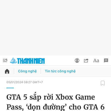
Công nghệ
Tin tức công nghệ
QUẢNG CÁO
ĐẶT BÁO
05/01/2024 08:27 GMT+7
Thông tin tài khoản
GTA 5 sắp rời Xbox Game
Đổi mật khẩu
Chuyên mục
Pass, ‘dọn đường’ cho GTA 6
Tin đã lưu