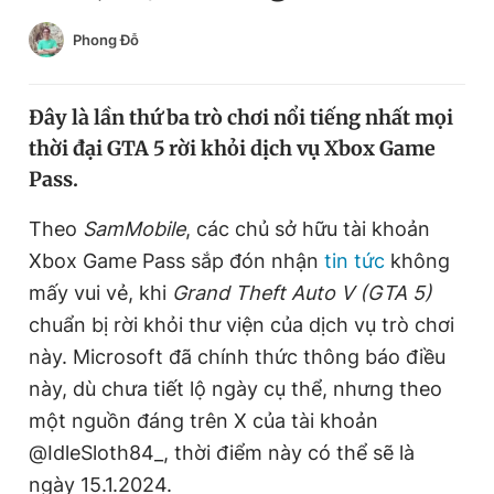
Chuyên mục khác
Phong Đỗ
Tin đã xem
Chào ngày mới
Tin 24h
Đăng xuất
Đây là lần thứ ba trò chơi nổi tiếng nhất mọi
Tin thị trường
Tin 360
thời đại GTA 5 rời khỏi dịch vụ Xbox Game
Pass.
Video
Magazine
Theo
SamMobile
, các chủ sở hữu tài khoản
Xbox Game Pass sắp đón nhận
tin tức
không
mấy vui vẻ, khi
Grand Theft Auto V (GTA 5)
Sản phẩm khác
chuẩn bị rời khỏi thư viện của dịch vụ trò chơi
Tiện ích
Bạn cần biết
này. Microsoft đã chính thức thông báo điều
này, dù chưa tiết lộ ngày cụ thể, nhưng theo
Thông tin tòa soạn
Liên hệ quảng cáo
một nguồn đáng trên X của tài khoản
@IdleSloth84_, thời điểm này có thể sẽ là
ngày 15.1.2024.