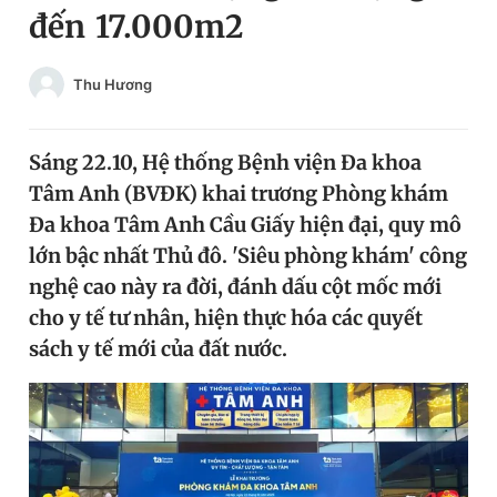
đến 17.000m2
Chuyên mục khác
Tin đã xem
Chào ngày mới
Tin 24h
Thu Hương
Đăng xuất
Tin thị trường
Tin 360
Sáng 22.10, Hệ thống Bệnh viện Đa khoa
Tâm Anh (BVĐK) khai trương Phòng khám
Video
Magazine
Đa khoa Tâm Anh Cầu Giấy hiện đại, quy mô
lớn bậc nhất Thủ đô. 'Siêu phòng khám' công
nghệ cao này ra đời, đánh dấu cột mốc mới
Sản phẩm khác
cho y tế tư nhân, hiện thực hóa các quyết
Tiện ích
Bạn cần biết
sách y tế mới của đất nước.
Thông tin tòa soạn
Liên hệ quảng cáo