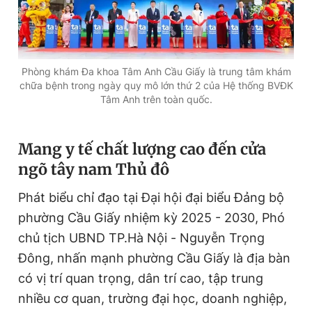
Đọc Thanh Niên trên điện thoại
Phòng khám Đa khoa Tâm Anh Cầu Giấy là trung tâm khám
chữa bệnh trong ngày quy mô lớn thứ 2 của Hệ thống BVĐK
Tâm Anh trên toàn quốc.
Theo dõi báo trên
Mang y tế chất lượng cao đến cửa
ngõ tây nam Thủ đô
Hotline
Liên hệ quảng cáo
0906 645 777
0908 780 404
Phát biểu chỉ đạo tại Đại hội đại biểu Đảng bộ
phường Cầu Giấy nhiệm kỳ 2025 - 2030, Phó
Đặt báo
Quảng cáo
RSS
Tòa soạn
Chính sách bảo
chủ tịch UBND TP.Hà Nội - Nguyễn Trọng
Tổng biên tập: Nguyễn Ngọc Toàn
Đông, nhấn mạnh phường Cầu Giấy là địa bàn
Phó tổng biên tập thường trực: Hải Thành
có vị trí quan trọng, dân trí cao, tập trung
Phó tổng biên tập: Lâm Hiếu Dũng
Phó tổng biên tập: Trần Việt Hưng
nhiều cơ quan, trường đại học, doanh nghiệp,
Tổng thư ký tòa soạn: Đức Trung