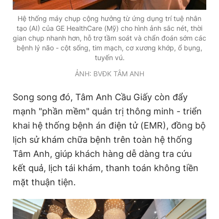
Hệ thống máy chụp cộng hưởng từ ứng dụng trí tuệ nhân
tạo (AI) của GE HealthCare (Mỹ) cho hình ảnh sắc nét, thời
gian chụp nhanh hơn, hỗ trợ tầm soát và chẩn đoán sớm các
bệnh lý não - cột sống, tim mạch, cơ xương khớp, ổ bụng,
tuyến vú.
ẢNH: BVĐK TÂM ANH
Song song đó, Tâm Anh Cầu Giấy còn đẩy
mạnh "phần mềm" quản trị thông minh - triển
khai hệ thống bệnh án điện tử (EMR), đồng bộ
lịch sử khám chữa bệnh trên toàn hệ thống
Tâm Anh, giúp khách hàng dễ dàng tra cứu
kết quả, lịch tái khám, thanh toán không tiền
mặt thuận tiện.