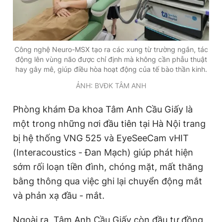
Công nghệ Neuro-MSX tạo ra các xung từ trường ngắn, tác
động lên vùng não được chỉ định mà không cần phẫu thuật
hay gây mê, giúp điều hòa hoạt động của tế bào thần kinh.
ẢNH: BVĐK TÂM ANH
Phòng khám Đa khoa Tâm Anh Cầu Giấy là
một trong những nơi đầu tiên tại Hà Nội trang
bị hệ thống VNG 525 và EyeSeeCam vHIT
(Interacoustics - Đan Mạch) giúp phát hiện
sớm rối loạn tiền đình, chóng mặt, mất thăng
bằng thông qua việc ghi lại chuyển động mắt
và phản xạ đầu - mắt.
Ngoài ra, Tâm Anh Cầu Giấy còn đầu tư đồng