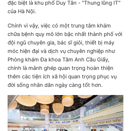
đặc biệt là khu phố Duy Tân - "Thung lũng IT"
Giấy phép xuất bản số 110/GP - BTTTT cấp ngày 24.3.2020
của Hà Nội.
© 2003-2026 Bản quyền thuộc về Báo Thanh Niên. Cấm sao
chép dưới mọi hình thức nếu không có sự chấp thuận bằng văn
bản. Phát triển bởi ePi Technologies, JSC.
Chính vì vậy, việc có một trung tâm khám
chữa bệnh quy mô lớn bậc nhất thành phố với
đội ngũ chuyên gia, bác sĩ giỏi, thiết bị máy
móc hiện đại và dịch vụ chuyên nghiệp như
Phòng khám Đa khoa Tâm Anh Cầu Giấy,
chính là mảnh ghép quan trọng hoàn thiện
thêm các tiện ích xã hội quan trọng phục vụ
đời sống nhân dân ngày càng tốt hơn.