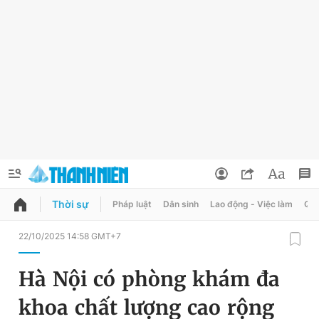
Thời sự
Pháp luật
Dân sinh
Lao động - Việc làm
Quy
QUẢNG CÁO
ĐẶT BÁO
22/10/2025 14:58 GMT+7
Thông tin tài khoản
Hà Nội có phòng khám đa
Đổi mật khẩu
Chuyên mục
khoa chất lượng cao rộng
Tin đã lưu