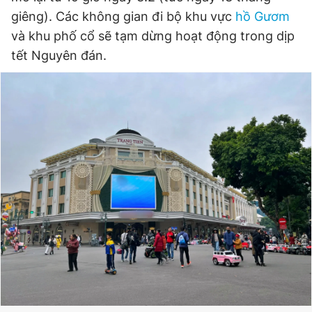
giêng). Các không gian đi bộ khu vực
hồ Gươm
Đọc Thanh Niên trên điện thoại
và khu phố cổ sẽ tạm dừng hoạt động trong dịp
tết Nguyên đán.
Theo dõi báo trên
Hotline
Liên hệ quảng cáo
0906 645 777
0908 780 404
Đặt báo
Quảng cáo
RSS
Tòa soạn
Chính sách bảo
Tổng biên tập: Nguyễn Ngọc Toàn
Phó tổng biên tập thường trực: Hải Thành
Phó tổng biên tập: Lâm Hiếu Dũng
Phó tổng biên tập: Trần Việt Hưng
Tổng thư ký tòa soạn: Đức Trung
Giấy phép xuất bản số 110/GP - BTTTT cấp ngày 24.3.2020