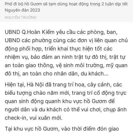
© 2003-2026 Bản quyền thuộc về Báo Thanh Niên. Cấm sao
Phố đi bộ hồ Gươm sẽ tạm dừng hoạt động trong 2 tuần dịp tết
chép dưới mọi hình thức nếu không có sự chấp thuận bằng văn
Nguyên đán 2023
bản. Phát triển bởi ePi Technologies, JSC.
NGUYỄN TRƯỜNG
UBND Q.Hoàn Kiếm yêu cầu các phòng, ban,
UBND các phường cùng các đơn vị liên quan chủ
động phối hợp, triển khai thực hiện tốt các
nhiệm vụ, bảo đảm an ninh trật tự đô thị, trật tự
an toàn giao thông, vệ sinh môi trường, mỹ quan
đô thị, an toàn cho nhân dân, du khách...
Hiện tại, Hà Nội đã trang trí hoa, cây cảnh, các
biểu tượng chào năm mới, trang trí cổ động trực
quan sinh động quanh khu vực hồ Gươm để
người dân và du khách có thể vui chơi, chụp ảnh
check-in, vui xuân mới.
Tại khu vực hồ Gươm, vào thời điểm đón giao