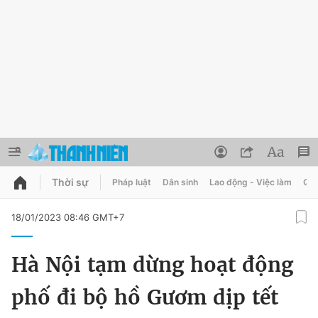
Thời sự
Pháp luật
Dân sinh
Lao động - Việc làm
Quy
QUẢNG CÁO
ĐẶT BÁO
18/01/2023 08:46 GMT+7
Thông tin tài khoản
Hà Nội tạm dừng hoạt động
Đổi mật khẩu
Chuyên mục
phố đi bộ hồ Gươm dịp tết
Tin đã lưu
Chuyên mục khác