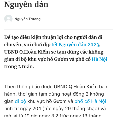
Nguyên đán
Tin đã xem
Chào ngày mới
Tin 24h
Đăng xuất
Nguyễn Trường
Tin thị trường
Tin 360
Để tạo điều kiện thuận lợi cho người dân di
Video
Magazine
chuyển, vui chơi dịp
tết Nguyên đán 2023
,
UBND Q.Hoàn Kiếm sẽ tạm dừng các không
gian đi bộ khu vực hồ Gươm và phố cổ
Hà Nội
Sản phẩm khác
trong 2 tuần.
Tiện ích
Bạn cần biết
Theo thông báo được UBND Q.Hoàn Kiếm ban
Thông tin tòa soạn
Liên hệ quảng cáo
hành, thời gian tạm dừng hoạt động 2 không
gian
đi bộ
khu vực hồ Gươm và
phố cổ Hà Nội
tính từ ngày 20.1 (tức ngày 29 tháng chạp) và
mở lại từ 19 giờ ngày 3.2 (tức ngày 13 tháng