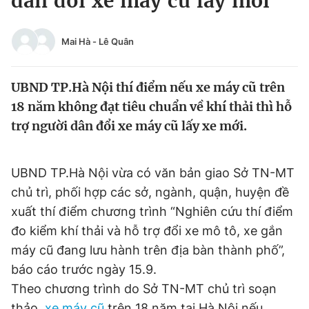
dân đổi xe máy cũ lấy mới
Chuyên mục khác
Tin đã xem
Mai Hà
-
Lê Quân
Chào ngày mới
Tin 24h
Đăng xuất
UBND TP.Hà Nội thí điểm nếu xe máy cũ trên
Tin thị trường
Tin 360
18 năm không đạt tiêu chuẩn về khí thải thì hỗ
trợ người dân đổi xe máy cũ lấy xe mới.
Video
Magazine
UBND TP.Hà Nội vừa có văn bản giao Sở TN-MT
Sản phẩm khác
chủ trì, phối hợp các sở, ngành, quận, huyện đề
Tiện ích
Bạn cần biết
xuất thí điểm chương trình “Nghiên cứu thí điểm
đo kiểm khí thải và hỗ trợ đổi xe mô tô, xe gắn
máy cũ đang lưu hành trên địa bàn thành phố”,
Thông tin tòa soạn
Liên hệ quảng cáo
báo cáo trước ngày 15.9.
Theo chương trình do Sở TN-MT chủ trì soạn
thảo,
xe máy cũ
trên 18 năm tại Hà Nội nếu