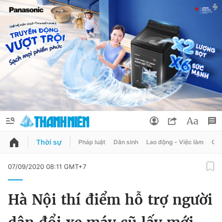
Thời sự
Pháp luật
Dân sinh
Lao động - Việc làm
Quy
QUẢNG CÁO
ĐẶT BÁO
07/09/2020 08:11 GMT+7
Thông tin tài khoản
Hà Nội thí điểm hỗ trợ người
Đổi mật khẩu
Chuyên mục
Tin đã lưu