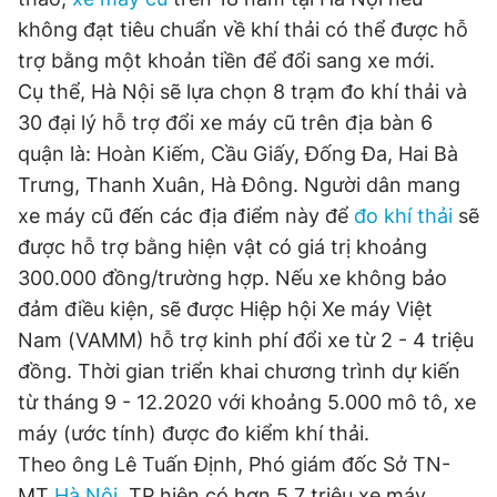
không đạt tiêu chuẩn về khí thải có thể được hỗ
trợ bằng một khoản tiền để đổi sang xe mới.
Đọc Thanh Niên trên điện thoại
Cụ thể, Hà Nội sẽ lựa chọn 8 trạm đo khí thải và
30 đại lý hỗ trợ đổi xe máy cũ trên địa bàn 6
quận là: Hoàn Kiếm, Cầu Giấy, Đống Đa, Hai Bà
Trưng, Thanh Xuân, Hà Đông. Người dân mang
Theo dõi báo trên
xe máy cũ đến các địa điểm này để
đo khí thải
sẽ
được hỗ trợ bằng hiện vật có giá trị khoảng
300.000 đồng/trường hợp. Nếu xe không bảo
Hotline
Liên hệ quảng cáo
0906 645 777
0908 780 404
đảm điều kiện, sẽ được Hiệp hội Xe máy Việt
Nam (VAMM) hỗ trợ kinh phí đổi xe từ 2 - 4 triệu
Đặt báo
Quảng cáo
RSS
Tòa soạn
Chính sách bảo
đồng. Thời gian triển khai chương trình dự kiến
từ tháng 9 - 12.2020 với khoảng 5.000 mô tô, xe
Tổng biên tập: Nguyễn Ngọc Toàn
Phó tổng biên tập thường trực: Hải Thành
máy (ước tính) được đo kiểm khí thải.
Phó tổng biên tập: Lâm Hiếu Dũng
Phó tổng biên tập: Trần Việt Hưng
Theo ông Lê Tuấn Định, Phó giám đốc Sở TN-
Tổng thư ký tòa soạn: Đức Trung
MT
Hà Nội,
TP hiện có hơn 5,7 triệu xe máy,