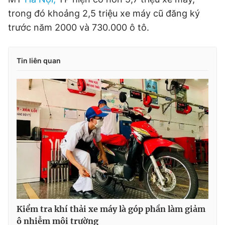
Giấy phép xuất bản số 110/GP - BTTTT cấp ngày 24.3.2020
trong đó khoảng 2,5 triệu xe máy cũ đăng ký
© 2003-2026 Bản quyền thuộc về Báo Thanh Niên. Cấm sao
trước năm 2000 và 730.000 ô tô.
chép dưới mọi hình thức nếu không có sự chấp thuận bằng văn
bản. Phát triển bởi ePi Technologies, JSC.
Tin liên quan
Kiểm tra khí thải xe máy là góp phần làm giảm
ô nhiễm môi trường