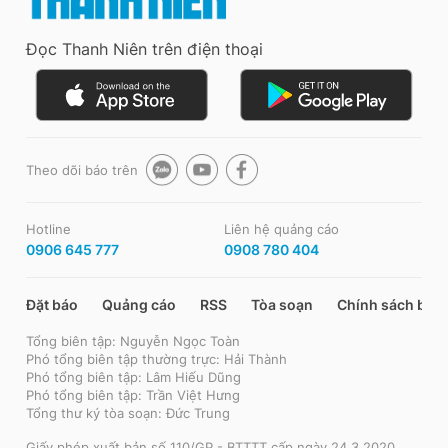
Đọc Thanh Niên trên điện thoại
Theo dõi báo trên
Hotline
Liên hệ quảng cáo
0906 645 777
0908 780 404
Đặt báo
Quảng cáo
RSS
Tòa soạn
Chính sách bảo
Tổng biên tập: Nguyễn Ngọc Toàn
Phó tổng biên tập thường trực: Hải Thành
Phó tổng biên tập: Lâm Hiếu Dũng
Phó tổng biên tập: Trần Việt Hưng
Tổng thư ký tòa soạn: Đức Trung
Giấy phép xuất bản số 110/GP - BTTTT cấp ngày 24.3.2020