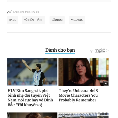
Khám phá thêm chủ đề
HAGL
VŨ TIẾN THÀNH
BẦU ĐỨC
V-LEAGUE