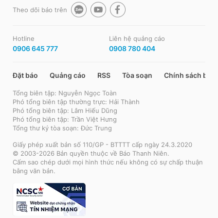
Theo dõi báo trên
Hotline
Liên hệ quảng cáo
0906 645 777
0908 780 404
Đặt báo
Quảng cáo
RSS
Tòa soạn
Chính sách bảo
Tổng biên tập: Nguyễn Ngọc Toàn
Phó tổng biên tập thường trực: Hải Thành
Phó tổng biên tập: Lâm Hiếu Dũng
Phó tổng biên tập: Trần Việt Hưng
Tổng thư ký tòa soạn: Đức Trung
Giấy phép xuất bản số 110/GP - BTTTT cấp ngày 24.3.2020
© 2003-2026 Bản quyền thuộc về Báo Thanh Niên.
Cấm sao chép dưới mọi hình thức nếu không có sự chấp thuận
bằng văn bản.