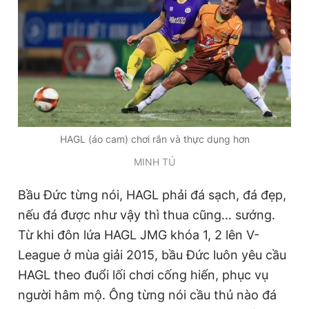
Giấy phép xuất bản số 110/GP - BTTTT cấp ngày 24.3.2020
© 2003-2026 Bản quyền thuộc về Báo Thanh Niên. Cấm sao
chép dưới mọi hình thức nếu không có sự chấp thuận bằng văn
bản. Phát triển bởi ePi Technologies, JSC.
HAGL (áo cam) chơi rắn và thực dụng hơn
MINH TÚ
Bầu Đức từng nói, HAGL phải đá sạch, đá đẹp,
nếu đá được như vậy thì thua cũng… sướng.
Từ khi đôn lứa HAGL JMG khóa 1, 2 lên V-
League ở mùa giải 2015, bầu Đức luôn yêu cầu
HAGL theo đuổi lối chơi cống hiến, phục vụ
người hâm mộ. Ông từng nói cầu thủ nào đá