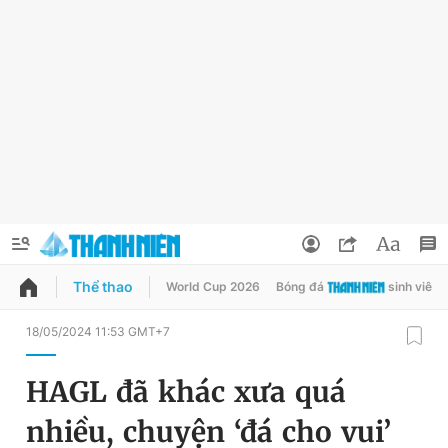
Thể thao
World Cup 2026
Bóng đá
sinh viên
QUẢNG CÁO
ĐẶT BÁO
18/05/2024 11:53 GMT+7
Thông tin tài khoản
HAGL đã khác xưa quá
Đổi mật khẩu
Chuyên mục
nhiều, chuyện ‘đá cho vui’
Tin đã lưu