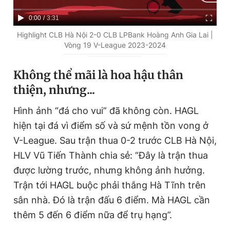
C
0:00
/
D
3:31
u
u
Highlight CLB Hà Nội 2-0 CLB LPBank Hoàng Anh Gia Lai |
Vòng 19 V-League 2023-2024
r
r
r
a
Không thể mãi là hoa hậu thân
e
t
thiện, nhưng...
n
i
Hình ảnh “đá cho vui” đã không còn. HAGL
t
o
hiện tại đá vì điểm số và sứ mệnh tồn vong ở
T
n
V-League. Sau trận thua 0-2 trước CLB Hà Nội,
i
HLV Vũ Tiến Thành chia sẻ: “Đây là trận thua
m
được lường trước, nhưng không ảnh hưởng.
e
Trận tới HAGL buộc phải thắng Hà Tĩnh trên
sân nhà. Đó là trận đấu 6 điểm. Mà HAGL cần
thêm 5 đến 6 điểm nữa để trụ hạng”.