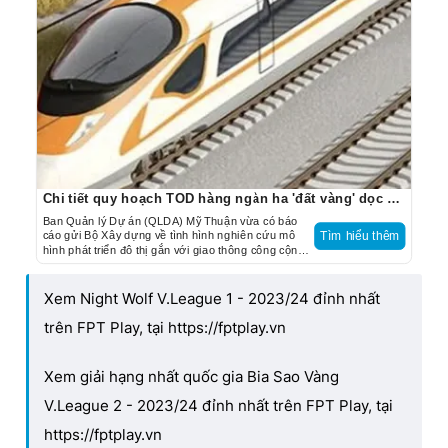
Chi tiết quy hoạch TOD hàng ngàn ha 'đất vàng' dọc đường sắt TP.HCM - Cần Thơ
Ban Quản lý Dự án (QLDA) Mỹ Thuận vừa có báo
cáo gửi Bộ Xây dựng về tình hình nghiên cứu mô
Tìm hiểu thêm
hình phát triển đô thị gắn với giao thông công cộng
(TOD) thuộc Báo cáo nghiên cứu tiền khả thi Dự án
đường sắt TP.HCM - Cần Thơ.
Xem Night Wolf V.League 1 - 2023/24 đỉnh nhất
trên FPT Play, tại https://fptplay.vn
Xem giải hạng nhất quốc gia Bia Sao Vàng
V.League 2 - 2023/24 đỉnh nhất trên FPT Play, tại
https://fptplay.vn