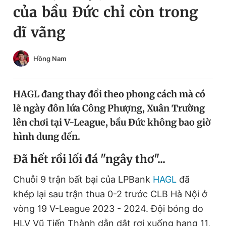
của bầu Đức chỉ còn trong
Chuyên mục khác
Tin đã xem
dĩ vãng
Chào ngày mới
Tin 24h
Đăng xuất
Hồng Nam
Tin thị trường
Tin 360
HAGL đang thay đổi theo phong cách mà có
Video
Magazine
lẽ ngày đôn lứa Công Phượng, Xuân Trường
lên chơi tại V-League, bầu Đức không bao giờ
Sản phẩm khác
hình dung đến.
Tiện ích
Bạn cần biết
Đã hết rồi lối đá "ngây thơ"...
Chuỗi 9 trận bất bại của LPBank
HAGL
đã
Thông tin tòa soạn
Liên hệ quảng cáo
khép lại sau trận thua 0-2 trước CLB Hà Nội ở
vòng 19 V-League 2023 - 2024. Đội bóng do
HLV Vũ Tiến Thành dẫn dắt rơi xuống hạng 11,