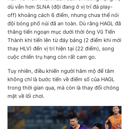
dù vẫn hơn SLNA (đội đang ở vị trí đá play-
off) khoảng cách 6 điểm, nhưng chưa thể nói
Đọc Thanh Niên trên điện thoại
đội bóng phố núi đã an toàn. Dù rằng HAGL đã
thăng tiến ngoạn mục dưới thời ông Vũ Tiến
Thành khi tiến lên từ đáy bảng (2 điểm khi mới
thay HLV) đến vị trí hiện tại (22 điểm), song
Theo dõi báo trên
cuộc chiến trụ hạng còn rất cam go.
Tuy nhiên, điều khiến người hâm mộ để tâm
Hotline
Liên hệ quảng cáo
0906 645 777
0908 780 404
không chỉ là bước tiến về điểm số của HAGL
trong thời gian qua, mà còn là thay đổi chóng
Đặt báo
Quảng cáo
RSS
Tòa soạn
Chính sách bảo
mặt về lối chơi.
Tổng biên tập: Nguyễn Ngọc Toàn
Phó tổng biên tập thường trực: Hải Thành
Phó tổng biên tập: Lâm Hiếu Dũng
Phó tổng biên tập: Trần Việt Hưng
Tổng thư ký tòa soạn: Đức Trung