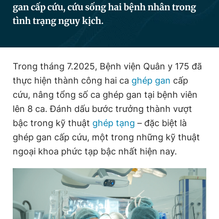
gan cấp cứu, cứu sống hai bệnh nhân trong
tình trạng nguy kịch.
Đọc Thanh Niên trên điện thoại
Trong tháng 7.2025, Bệnh viện Quân y 175 đã
thực hiện thành công hai ca
ghép gan
cấp
Theo dõi báo trên
cứu, nâng tổng số ca ghép gan tại bệnh viên
lên 8 ca. Đánh dấu bước trưởng thành vượt
bậc trong kỹ thuật
ghép tạng
– đặc biệt là
Hotline
Liên hệ quảng cáo
0906 645 777
0908 780 404
ghép gan cấp cứu, một trong những kỹ thuật
ngoại khoa phức tạp bậc nhất hiện nay.
Đặt báo
Quảng cáo
RSS
Tòa soạn
Chính sách bảo
Tổng biên tập: Nguyễn Ngọc Toàn
Phó tổng biên tập thường trực: Hải Thành
Phó tổng biên tập: Lâm Hiếu Dũng
Phó tổng biên tập: Trần Việt Hưng
Tổng thư ký tòa soạn: Đức Trung