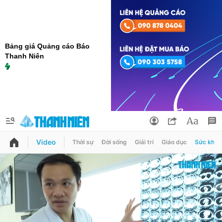
Bảng giá Quảng cáo Báo
Thanh Niên
Video
Thời sự
Đời sống
Giải trí
Giáo dục
Sức khỏe
QUẢNG CÁO
ĐẶT BÁO
Thông tin tài khoản
Đổi mật khẩu
Chuyên mục
Tin đã lưu