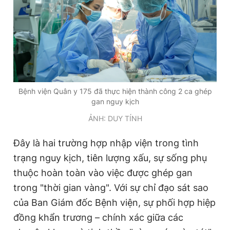
Giấy phép xuất bản số 110/GP - BTTTT cấp ngày 24.3.2020
© 2003-2026 Bản quyền thuộc về Báo Thanh Niên. Cấm sao
chép dưới mọi hình thức nếu không có sự chấp thuận bằng văn
bản. Phát triển bởi ePi Technologies, JSC.
Bệnh viện Quân y 175 đã thực hiện thành công 2 ca ghép
gan nguy kịch
ẢNH: DUY TÍNH
Đây là hai trường hợp nhập viện trong tình
trạng nguy kịch, tiên lượng xấu, sự sống phụ
thuộc hoàn toàn vào việc được ghép gan
trong "thời gian vàng". Với sự chỉ đạo sát sao
của Ban Giám đốc Bệnh viện, sự phối hợp hiệp
đồng khẩn trương – chính xác giữa các