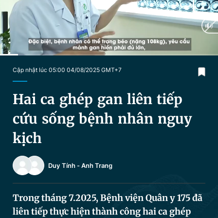
Chuyên mục khác
Tin đã xem
Chào ngày mới
Tin 24h
Đăng xuất
Tin thị trường
Tin 360
Current
0:29
/
Duration
5:47
Cập nhật lúc 05:00 04/08/2025 GMT+7
Time
Video
Magazine
Hai ca ghép gan liên tiếp
cứu sống bệnh nhân nguy
Sản phẩm khác
kịch
Tiện ích
Bạn cần biết
Duy Tính
-
Anh Trang
Thông tin tòa soạn
Liên hệ quảng cáo
Trong tháng 7.2025, Bệnh viện Quân y 175 đã
liên tiếp thực hiện thành công hai ca ghép