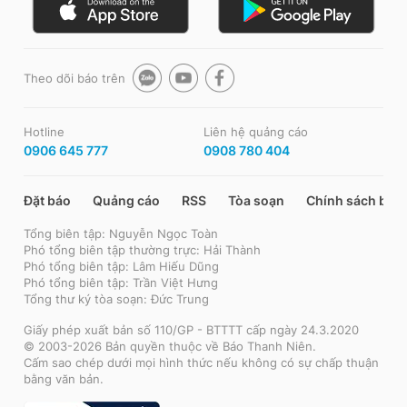
Theo dõi báo trên
Hotline
Liên hệ quảng cáo
0906 645 777
0908 780 404
Đặt báo
Quảng cáo
RSS
Tòa soạn
Chính sách bảo
Tổng biên tập: Nguyễn Ngọc Toàn
Phó tổng biên tập thường trực: Hải Thành
Phó tổng biên tập: Lâm Hiếu Dũng
Phó tổng biên tập: Trần Việt Hưng
Tổng thư ký tòa soạn: Đức Trung
Giấy phép xuất bản số 110/GP - BTTTT cấp ngày 24.3.2020
© 2003-2026 Bản quyền thuộc về Báo Thanh Niên.
Cấm sao chép dưới mọi hình thức nếu không có sự chấp thuận
bằng văn bản.