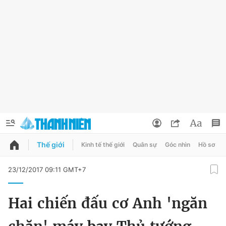
Thế giới
Kinh tế thế giới
Quân sự
Góc nhìn
Hồ sơ
QUẢNG CÁO
ĐẶT BÁO
23/12/2017 09:11 GMT+7
Thông tin tài khoản
Hai chiến đấu cơ Anh 'ngăn
Đổi mật khẩu
Chuyên mục
Tin đã lưu