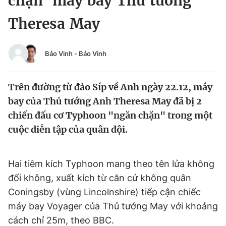
chặn' máy bay Thủ tướng
Chuyên mục khác
Theresa May
Tin đã xem
Chào ngày mới
Tin 24h
Đăng xuất
Bảo Vinh
-
Bảo Vinh
Tin thị trường
Tin 360
Trên đường từ đảo Síp về Anh ngày 22.12, máy
Video
Magazine
bay của Thủ tướng Anh Theresa May đã bị 2
chiến đấu cơ Typhoon "ngăn chặn" trong một
cuộc diễn tập của quân đội.
Sản phẩm khác
Tiện ích
Bạn cần biết
Hai tiêm kích Typhoon mang theo tên lửa không
đối không, xuất kích từ căn cứ không quân
Thông tin tòa soạn
Liên hệ quảng cáo
Coningsby (vùng Lincolnshire) tiếp cận chiếc
máy bay Voyager của Thủ tướng May với khoảng
cách chỉ 25m, theo BBC.