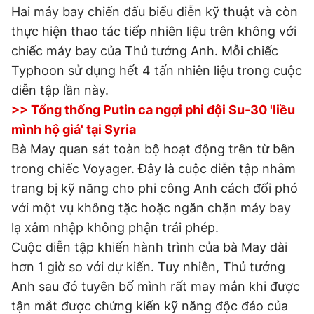
Hai máy bay chiến đấu biểu diễn kỹ thuật và còn
thực hiện thao tác tiếp nhiên liệu trên không với
Đọc Thanh Niên trên điện thoại
chiếc máy bay của Thủ tướng Anh. Mỗi chiếc
Typhoon sử dụng hết 4 tấn nhiên liệu trong cuộc
diễn tập lần này.
>> Tổng thống Putin ca ngợi phi đội Su-30 'liều
mình hộ giá' tại Syria
Theo dõi báo trên
Bà May quan sát toàn bộ hoạt động trên từ bên
trong chiếc Voyager. Đây là cuộc diễn tập nhằm
Hotline
Liên hệ quảng cáo
trang bị kỹ năng cho phi công Anh cách đối phó
0906 645 777
0908 780 404
với một vụ không tặc hoặc ngăn chặn máy bay
lạ xâm nhập không phận trái phép.
Đặt báo
Quảng cáo
RSS
Tòa soạn
Chính sách bảo
Cuộc diễn tập khiến hành trình của bà May dài
Tổng biên tập: Nguyễn Ngọc Toàn
hơn 1 giờ so với dự kiến. Tuy nhiên, Thủ tướng
Phó tổng biên tập thường trực: Hải Thành
Phó tổng biên tập: Lâm Hiếu Dũng
Anh sau đó tuyên bố mình rất may mắn khi được
Phó tổng biên tập: Trần Việt Hưng
Tổng thư ký tòa soạn: Đức Trung
tận mắt được chứng kiến kỹ năng độc đáo của