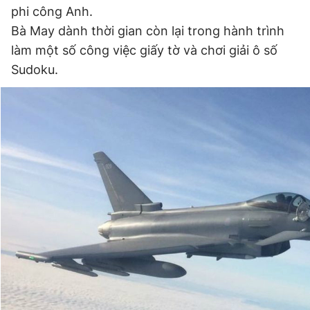
phi công Anh.
Giấy phép xuất bản số 110/GP - BTTTT cấp ngày 24.3.2020
© 2003-2026 Bản quyền thuộc về Báo Thanh Niên. Cấm sao
Bà May dành thời gian còn lại trong hành trình
chép dưới mọi hình thức nếu không có sự chấp thuận bằng văn
làm một số công việc giấy tờ và chơi giải ô số
bản. Phát triển bởi ePi Technologies, JSC.
Sudoku.