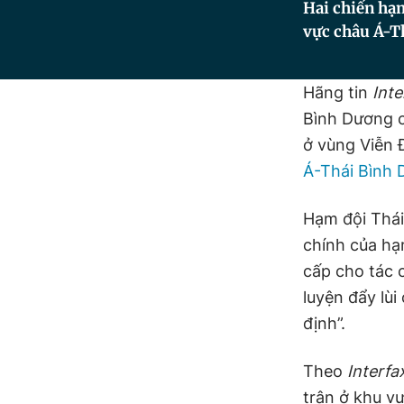
Hai chiến hạ
vực châu Á-Th
Hãng tin
Inte
Bình Dương c
ở vùng Viễn 
Á-Thái Bình
Hạm đội Thái
chính của hạ
cấp cho tác c
luyện đẩy lù
định”.
Theo
Interfa
trận ở khu v