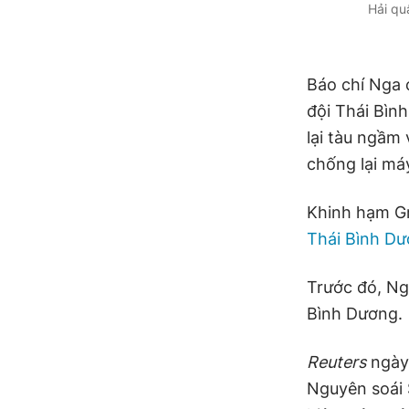
Hải qu
Báo chí Nga 
đội Thái Bìn
lại tàu ngầm 
chống lại má
Khinh hạm Gr
Thái Bình D
Trước đó, Ng
Bình Dương.
Reuters
ngày 
Nguyên soái 