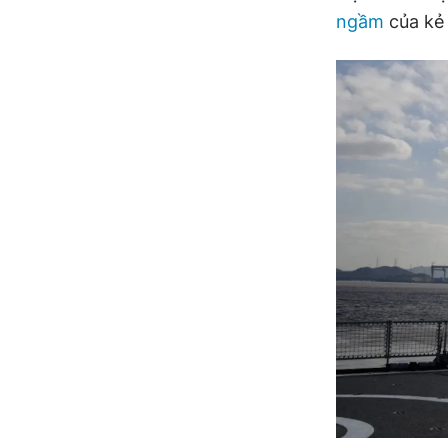
ngầm
của kẻ 