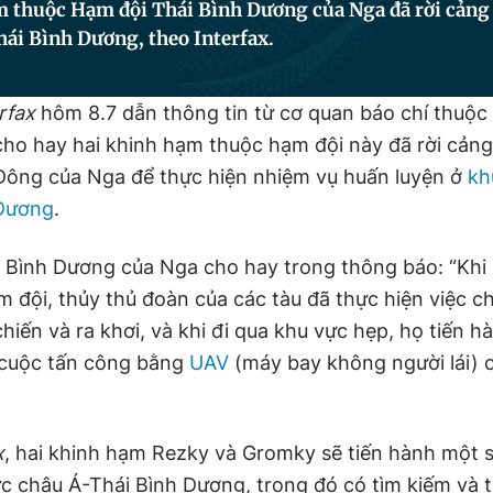
m thuộc Hạm đội Thái Bình Dương của Nga đã rời cảng
ái Bình Dương, theo Interfax.
rfax
hôm 8.7 dẫn thông tin từ cơ quan báo chí thuộc
ho hay hai khinh hạm thuộc hạm đội này đã rời cảng
Đông của Nga để thực hiện nhiệm vụ huấn luyện ở
kh
 Dương
.
 Bình Dương của Nga cho hay trong thông báo: “Khi 
m đội, thủy thủ đoàn của các tàu đã thực hiện việc c
hiến và ra khơi, và khi đi qua khu vực hẹp, họ tiến 
i cuộc tấn công bằng
UAV
(máy bay không người lái) c
x
, hai khinh hạm Rezky và Gromky sẽ tiến hành một 
ực châu Á-Thái Bình Dương, trong đó có tìm kiếm và t