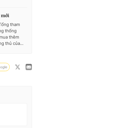
m mới
Tổng tham
ng thống
 mua thêm
g thủ của...