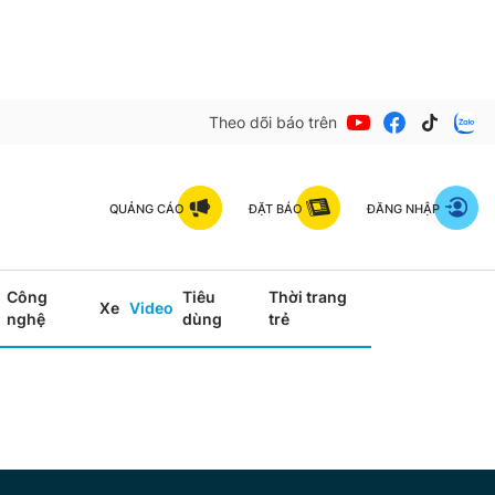
Theo dõi báo trên
QUẢNG CÁO
ĐẶT BÁO
ĐĂNG NHẬP
Công
Tiêu
Thời trang
Xe
Video
nghệ
dùng
trẻ