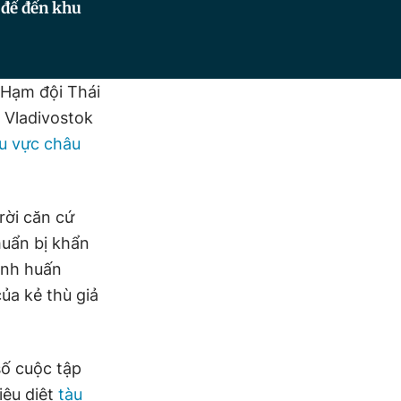
 để đến khu
 Hạm đội Thái
 Vladivostok
u vực châu
rời căn cứ
huẩn bị khẩn
hành huấn
ủa kẻ thù giả
số cuộc tập
iêu diệt
tàu