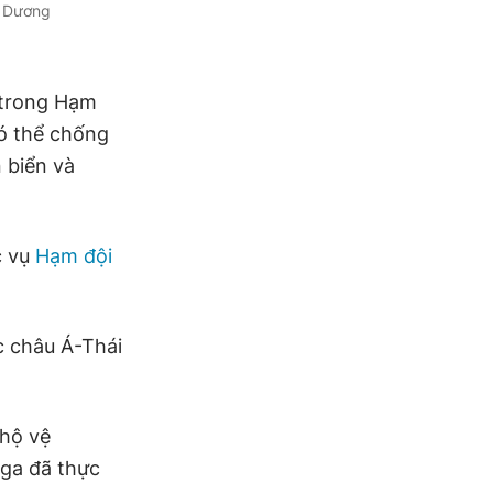
h Dương
 trong Hạm
ó thể chống
 biển và
c vụ
Hạm đội
c châu Á-Thái
 hộ vệ
ga đã thực