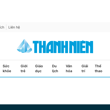
ích
Liên hệ
Sức
Giới
Giáo
Du
Văn
Giải
Thể
khỏe
trẻ
dục
lịch
hóa
trí
thao