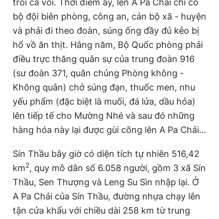
trôi cả voi. Thời điểm ấy, lên A Pa Chải chỉ có
bộ đội biên phòng, công an, cán bộ xã - huyện
và phải đi theo đoàn, súng ống đầy đủ kẻo bị
hổ vồ ăn thịt. Hằng năm, Bộ Quốc phòng phải
điều trực thăng quân sự của trung đoàn 916
(sư đoàn 371, quân chủng Phòng không -
Không quân) chở súng đạn, thuốc men, nhu
yếu phẩm (đặc biệt là muối, đá lửa, dầu hỏa)
lên tiếp tế cho Mường Nhé và sau đó những
hàng hóa này lại được gùi cõng lên A Pa Chải…
Sín Thầu bây giờ có diện tích tự nhiên 516,42
2
km
, quy mô dân số 6.058 người, gồm 3 xã Sín
Thầu, Sen Thượng và Leng Su Sìn nhập lại. Ở
A Pa Chải của Sín Thầu, đường nhựa chạy lên
tận cửa khẩu với chiều dài 258 km từ trung