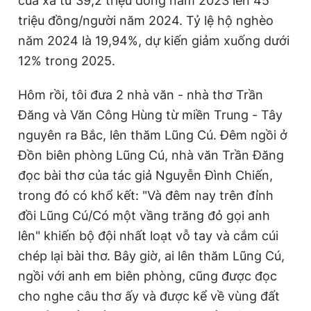
của xã từ 39,2 triệu đồng năm 2023 lên 45
triệu đồng/người năm 2024. Tỷ lệ hộ nghèo
năm 2024 là 19,94%, dự kiến giảm xuống dưới
12% trong 2025.
Hôm rồi, tôi đưa 2 nhà văn - nhà thơ Trần
Đăng và Văn Công Hùng từ miền Trung - Tây
nguyên ra Bắc, lên thăm Lũng Cú. Đêm ngồi ở
Đồn biên phòng Lũng Cú, nhà văn Trần Đăng
đọc bài thơ của tác giả Nguyễn Đình Chiến,
trong đó có khổ kết: "Và đêm nay trên đỉnh
đồi Lũng Cú/Có một vầng trăng đỏ gọi anh
lên" khiến bộ đội nhất loạt vỗ tay và cắm cúi
chép lại bài thơ. Bây giờ, ai lên thăm Lũng Cú,
ngồi với anh em biên phòng, cũng được đọc
cho nghe câu thơ ấy và được kể về vùng đất