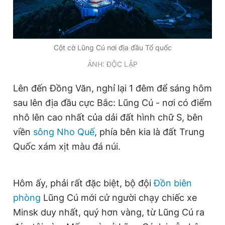
Giấy phép xuất bản số 110/GP - BTTTT cấp ngày 24.3.2020
© 2003-2026 Bản quyền thuộc về Báo Thanh Niên. Cấm sao
chép dưới mọi hình thức nếu không có sự chấp thuận bằng văn
bản. Phát triển bởi ePi Technologies, JSC.
Cột cờ Lũng Cú nơi địa đầu Tổ quốc
ẢNH: ĐỘC LẬP
Lên đến Đồng Văn, nghỉ lại 1 đêm để sáng hôm
sau lên địa đầu cực Bắc: Lũng Cú - nơi có điểm
nhô lên cao nhất của dải đất hình chữ S, bên
viền
sông Nho Quế
, phía bên kia là đất Trung
Quốc xám xịt màu đá núi.
Hôm ấy, phải rất đặc biệt, bộ đội
Đồn biên
phòng
Lũng Cú mới cử người chạy chiếc xe
Minsk duy nhất, quý hơn vàng, từ Lũng Cú ra