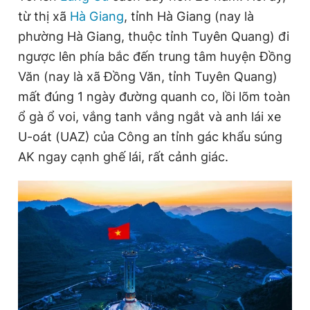
từ thị xã
Hà Giang
, tỉnh Hà Giang (nay là
phường Hà Giang, thuộc tỉnh Tuyên Quang) đi
Đọc Thanh Niên trên điện thoại
ngược lên phía bắc đến trung tâm huyện Đồng
Văn (nay là xã Đồng Văn, tỉnh Tuyên Quang)
mất đúng 1 ngày đường quanh co, lồi lõm toàn
ổ gà ổ voi, vắng tanh vắng ngắt và anh lái xe
Theo dõi báo trên
U-oát (UAZ) của Công an tỉnh gác khẩu súng
AK ngay cạnh ghế lái, rất cảnh giác.
Hotline
Liên hệ quảng cáo
0906 645 777
0908 780 404
Đặt báo
Quảng cáo
RSS
Tòa soạn
Chính sách bảo
Tổng biên tập: Nguyễn Ngọc Toàn
Phó tổng biên tập thường trực: Hải Thành
Phó tổng biên tập: Lâm Hiếu Dũng
Phó tổng biên tập: Trần Việt Hưng
Tổng thư ký tòa soạn: Đức Trung