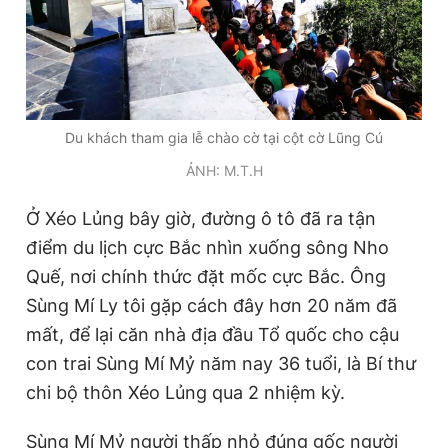
Du khách tham gia lễ chào cờ tại cột cờ Lũng Cú
ẢNH: M.T.H
Ở Xéo Lủng bây giờ, đường ô tô đã ra tận
điểm du lịch cực Bắc nhìn xuống sông Nho
Quế, nơi chính thức đặt mốc cực Bắc. Ông
Sùng Mí Ly tôi gặp cách đây hơn 20 năm đã
mất, để lại căn nhà địa đầu Tổ quốc cho cậu
con trai Sùng Mí Mỷ năm nay 36 tuổi, là Bí thư
chi bộ thôn Xéo Lủng qua 2 nhiệm kỳ.
Sùng Mí Mỷ người thấp nhỏ đúng gốc người