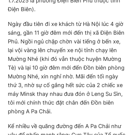
1.7.2025 là phường Điện Biên Phủ thuộc tỉnh
Điện Biên).
Ngày đầu tiên đi xe khách từ Hà Nội lúc 4 giờ
sáng, gần 11 giờ đêm mới đến thị xã Điện Biên
Phủ. Ngồi ngủ chập chờn vài tiếng ở bến xe,
lại vội vàng lên chuyến xe nội tỉnh chạy lên
Mường Nhé (khi đó vẫn thuộc huyện Mường
Tè) và lại 10 giờ đêm mới đến Đồn biên phòng
Mường Nhé, xin nghỉ nhờ. Mãi đến tối ngày
thứ 3, nhờ sự cố gắng hết sức của 2 chiếc xe
máy Minsk thay nhau đưa đón ở Leng Su Sìn,
tôi mới chính thức đặt chân đến Đồn biên
phòng A Pa Chải.
Kể nhiều về quãng đường đến A Pa Chải như
vậy để nhấn mạnh rằng: Cực Tây của Tổ quốc