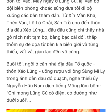
đón tôi vào. Mấy ngày ở Lũng Cú, lại vẫn bộ
đội biên phòng khoác súng đưa tôi đi bộ
xuống các bản thăm dân. Từ Xín Mần Kha,
Thèn Ván, Lô Lô Chải, Sán Trồ cho đến thôn
địa đầu Xéo Lủng… đâu đâu cũng chỉ thấy nhà
gỗ rách nát tạm bợ, bàng bạc cái đói, thấp
thỏm sự đe dọa từ bên kia biên giới và túng
thiếu, vất vả, gian lao đến vô cùng.
Buổi tối, ngồi ở căn nhà địa đầu Tổ quốc -
thôn Xéo Lủng - uống rượu với ông Sùng Mí Ly
trong ánh đèn dầu đỏ quạch, nghe thiếu úy
Nguyễn Hữu Nam dịch tiếng Mông lõm bõm:
"Chỉ mong Lũng Cú có điện, có đường như
dưới xuôi"…