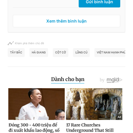
Gửi bình luận
Xem thêm bình luận
Khám phá thêm chủ đề
TÂY BẮC
HÀ GIANG
CỘT CỜ
LŨNG CÚ
VIỆT NAM HẠNH PHÚC