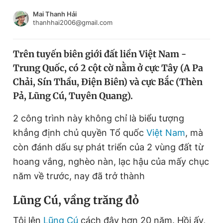
Chuyên mục khác
Mai Thanh Hải
Tin đã xem
thanhhai2006@gmail.com
Chào ngày mới
Tin 24h
Đăng xuất
Trên tuyến biên giới đất liền Việt Nam -
Tin thị trường
Tin 360
Trung Quốc, có 2 cột cờ nằm ở cực Tây (A Pa
Chải, Sín Thầu, Điện Biên) và cực Bắc (Thèn
Video
Magazine
Pả, Lũng Cú, Tuyên Quang).
2 công trình này không chỉ là biểu tượng
khẳng định chủ quyền Tổ quốc
Việt Nam
, mà
Sản phẩm khác
còn đánh dấu sự phát triển của 2 vùng đất từ
Tiện ích
Bạn cần biết
hoang vắng, nghèo nàn, lạc hậu của mấy chục
năm về trước, nay đã trở thành
Thông tin tòa soạn
Liên hệ quảng cáo
Lũng Cú, vầng trăng đỏ
Tôi lên
Lũng Cú
cách đây hơn 20 năm. Hồi ấy,