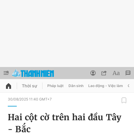
Thời sự
Pháp luật
Dân sinh
Lao động - Việc làm
Quy
QUẢNG CÁO
ĐẶT BÁO
30/08/2025 11:40 GMT+7
Thông tin tài khoản
Hai cột cờ trên hai đầu Tây
Đổi mật khẩu
Chuyên mục
- Bắc
Tin đã lưu