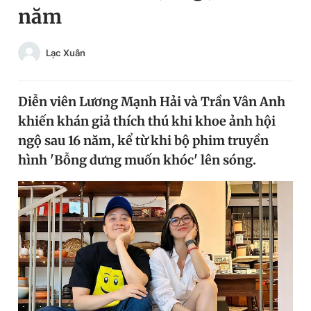
năm
Chuyên mục khác
Tin đã xem
Chào ngày mới
Tin 24h
Lạc Xuân
Đăng xuất
Tin thị trường
Tin 360
Diễn viên Lương Mạnh Hải và Trần Vân Anh
khiến khán giả thích thú khi khoe ảnh hội
Video
Magazine
ngộ sau 16 năm, kể từ khi bộ phim truyền
hình 'Bỗng dưng muốn khóc' lên sóng.
Sản phẩm khác
Tiện ích
Bạn cần biết
Thông tin tòa soạn
Liên hệ quảng cáo