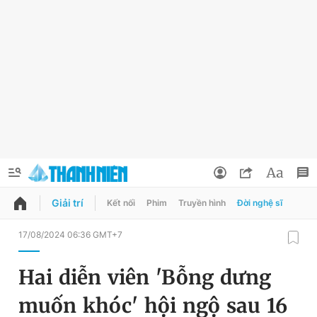
Giải trí
Kết nối
Phim
Truyền hình
Đời nghệ sĩ
QUẢNG CÁO
ĐẶT BÁO
17/08/2024 06:36 GMT+7
Thông tin tài khoản
Hai diễn viên 'Bỗng dưng
Đổi mật khẩu
Chuyên mục
muốn khóc' hội ngộ sau 16
Tin đã lưu