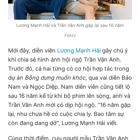
Đọc Thanh Niên trên điện thoại
Lương Mạnh Hải và Trần Vân Anh gặp lại sau 16 năm
FBNV
Mới đây, diễn viên
Lương Mạnh Hải
gây chú ý
khi chia sẻ hình ảnh hội ngộ Trần Vân Anh.
Theo dõi báo trên
Trước đó, cả hai từng có cơ hội hợp tác trong
dự án
Bỗng dưng muốn khóc,
qua vai diễn Bảo
Hotline
Liên hệ quảng cáo
0906 645 777
0908 780 404
Nam và Ngọc Diệp. Nam diễn viên cũng tiết lộ
sau 16 năm kể từ khi bộ phim lên sóng, anh và
Đặt báo
Quảng cáo
RSS
Tòa soạn
Chính sách bảo
Trần Vân Anh mới có dịp hội ngộ. "16 năm gặp
Tổng biên tập: Nguyễn Ngọc Toàn
lại, như chưa hề có cuộc chia ly. Bao tâm sự
Phó tổng biên tập thường trực: Hải Thành
còn đang dang dở", Lương Mạnh Hải viết.
Phó tổng biên tập: Lâm Hiếu Dũng
Phó tổng biên tập: Trần Việt Hưng
Tổng thư ký tòa soạn: Đức Trung
Cùng thời điểm, cựu người mẫu Trần Vân Anh