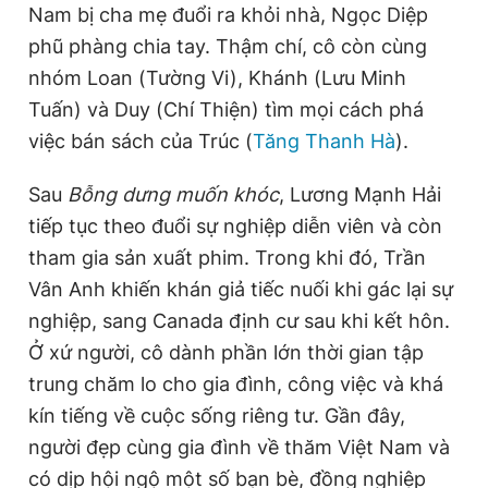
Nam bị cha mẹ đuổi ra khỏi nhà, Ngọc Diệp
phũ phàng chia tay. Thậm chí, cô còn cùng
nhóm Loan (Tường Vi), Khánh (Lưu Minh
Tuấn) và Duy (Chí Thiện) tìm mọi cách phá
việc bán sách của Trúc (
Tăng Thanh Hà
).
Sau
Bỗng dưng muốn khóc
, Lương Mạnh Hải
tiếp tục theo đuổi sự nghiệp diễn viên và còn
tham gia sản xuất phim. Trong khi đó, Trần
Vân Anh khiến khán giả tiếc nuối khi gác lại sự
nghiệp, sang Canada định cư sau khi kết hôn.
Ở xứ người, cô dành phần lớn thời gian tập
trung chăm lo cho gia đình, công việc và khá
kín tiếng về cuộc sống riêng tư. Gần đây,
người đẹp cùng gia đình về thăm Việt Nam và
có dịp hội ngộ một số bạn bè, đồng nghiệp