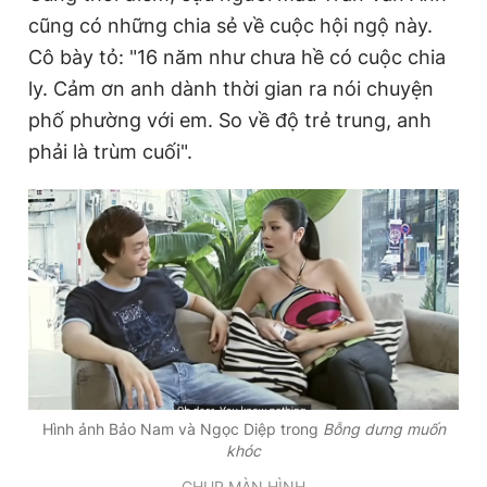
Giấy phép xuất bản số 110/GP - BTTTT cấp ngày 24.3.2020
cũng có những chia sẻ về cuộc hội ngộ này.
© 2003-2026 Bản quyền thuộc về Báo Thanh Niên. Cấm sao
Cô bày tỏ: "16 năm như chưa hề có cuộc chia
chép dưới mọi hình thức nếu không có sự chấp thuận bằng văn
bản. Phát triển bởi ePi Technologies, JSC.
ly. Cảm ơn anh dành thời gian ra nói chuyện
phố phường với em. So về độ trẻ trung, anh
phải là trùm cuối".
Hình ảnh Bảo Nam và Ngọc Diệp trong
Bỗng dưng muốn
khóc
CHỤP MÀN HÌNH