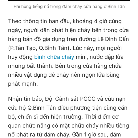
u
u
Giấy phép xuất bản số 110/GP - BTTTT cấp ngày 24.3.2020
Hãi hùng tiếng nổ trong đám cháy cửa hàng ở Bình Tân
© 2003-2026 Bản quyền thuộc về Báo Thanh Niên. Cấm sao
r
r
chép dưới mọi hình thức nếu không có sự chấp thuận bằng văn
Theo thông tin ban đầu, khoảng 4 giờ cùng
bản. Phát triển bởi ePi Technologies, JSC.
r
a
ngày, người dân phát hiện cháy bên trong cửa
e
t
hàng bán đồ gia dụng trên đường Lê Đình Cẩn
n
i
(P.Tân Tạo, Q.Bình Tân). Lúc này, mọi người
t
o
huy động
bình chữa cháy
mini, nước dập lửa
T
n
nhưng bất thành. Bên trong cửa hàng chứa
i
nhiều vật dụng dễ cháy nên ngọn lửa bùng
m
phát mạnh.
e
Nhận tin báo, Đội Cảnh sát PCCC và cứu nạn
cứu hộ Q.Bình Tân điều phương tiện cùng cán
bộ, chiến sĩ đến hiện trường. Thời điểm cơ
quan chức năng có mặt chữa cháy nhiều tiếng
nổ phát ra từ đám cháy. Gần 1 giờ sau, đám