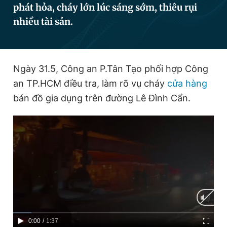
phát hỏa, cháy lớn lúc sáng sớm, thiêu rụi
nhiều tài sản.
Đọc Thanh Niên trên điện thoại
Ngày 31.5, Công an P.Tân Tạo phối hợp Công
an TP.HCM điều tra, làm rõ vụ cháy
cửa hàng
Theo dõi báo trên
bán đồ gia dụng trên đường Lê Đình Cẩn.
Hotline
Liên hệ quảng cáo
0906 645 777
0908 780 404
Đặt báo
Quảng cáo
RSS
Tòa soạn
Chính sách bảo
Tổng biên tập: Nguyễn Ngọc Toàn
Phó tổng biên tập thường trực: Hải Thành
Phó tổng biên tập: Lâm Hiếu Dũng
Phó tổng biên tập: Trần Việt Hưng
Tổng thư ký tòa soạn: Đức Trung
C
0:00
/
D
1:37