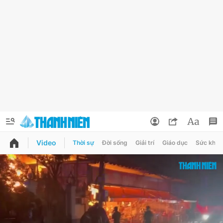
Video
Thời sự
Đời sống
Giải trí
Giáo dục
Sức khỏe
QUẢNG CÁO
ĐẶT BÁO
Thông tin tài khoản
Đổi mật khẩu
Chuyên mục
Tin đã lưu