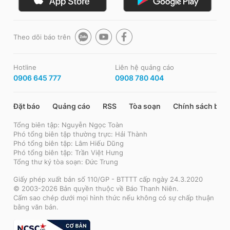
Theo dõi báo trên
Hotline
Liên hệ quảng cáo
0906 645 777
0908 780 404
Đặt báo
Quảng cáo
RSS
Tòa soạn
Chính sách bảo
Tổng biên tập: Nguyễn Ngọc Toàn
Phó tổng biên tập thường trực: Hải Thành
Phó tổng biên tập: Lâm Hiếu Dũng
Phó tổng biên tập: Trần Việt Hưng
Tổng thư ký tòa soạn: Đức Trung
Giấy phép xuất bản số 110/GP - BTTTT cấp ngày 24.3.2020
© 2003-2026 Bản quyền thuộc về Báo Thanh Niên.
Cấm sao chép dưới mọi hình thức nếu không có sự chấp thuận
bằng văn bản.