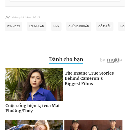
Khám phá thêm chủ đề
VN-INDEX
LỢI NHUẬN
HNX
CHỨNG KHOÁN
CỔ PHIẾU
HOSE