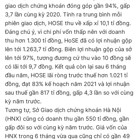
giao dịch chứng khoán đóng góp gần 94%, gấp
3,7 lần cùng kỳ 2020. Tính ra trung bình mỗi
Đọc Thanh Niên trên điện thoại
phiên giao dịch, HOSE thu về xấp xỉ 10,1 tỉ đồng.
Đáng chú ý, vì chi phí vốn thấp nên với doanh
thu hơn 1.300 tỉ đồng, HoSE đã có lợi nhuận gộp
lên tới 1.263,7 tỉ đồng. Biên lợi nhuận gộp của sở
lên tới 97%, tương đương cứ thu vào 10 đồng sẽ
Theo dõi báo trên
có lãi tới 9,7 đồng. Kết quả còn lại sau 6 tháng
đầu năm, HOSE lãi ròng trước thuế hơn 1.021 tỉ
Hotline
Liên hệ quảng cáo
đồng, đạt 83% kế hoạch năm 2021 và lợi nhuận
0906 645 777
0908 780 404
sau thuế gần 817 tỉ đồng, gấp 4,3 lần so với cùng
kỳ năm trước.
Đặt báo
Quảng cáo
RSS
Tòa soạn
Chính sách bảo
Tương tự, Sở Giao dịch chứng khoán Hà Nội
Tổng biên tập: Nguyễn Ngọc Toàn
Phó tổng biên tập thường trực: Hải Thành
(HNX) cũng có doanh thu gần 550 tỉ đồng, gần
Phó tổng biên tập: Lâm Hiếu Dũng
gấp đôi so với cùng kỳ năm trước. Giá vốn của
Phó tổng biên tập: Trần Việt Hưng
Tổng thư ký tòa soạn: Đức Trung
HNX trong 6 tháng vừa qua cũng chỉ có gần 49