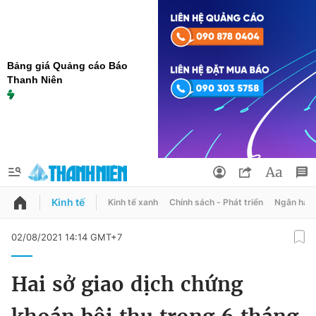
Bảng giá Quảng cáo Báo
Thanh Niên
Kinh tế
Kinh tế xanh
Chính sách - Phát triển
Ngân hàn
QUẢNG CÁO
ĐẶT BÁO
02/08/2021 14:14 GMT+7
Thông tin tài khoản
Hai sở giao dịch chứng
Đổi mật khẩu
Chuyên mục
Tin đã lưu