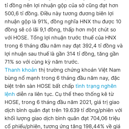
tỉ đồng nên lợi nhuận gộp của sở cũng đạt hơn
Giấy phép xuất bản số 110/GP - BTTTT cấp ngày 24.3.2020
© 2003-2026 Bản quyền thuộc về Báo Thanh Niên. Cấm sao
500,6 tỉ đồng. Điều này tương đương biên lợi
chép dưới mọi hình thức nếu không có sự chấp thuận bằng văn
nhuận gộp là 91%, đồng nghĩa HNX thu được 10
bản. Phát triển bởi ePi Technologies, JSC.
đồng sẽ có lãi 9,1 đồng, thấp hơn một chút so
với HOSE. Tổng lợi nhuận trước thuế của HNX
trong 6 tháng đầu năm nay đạt 392,4 tỉ đồng và
lợi nhuận sau thuế là gần 314 tỉ đồng, tăng gần
71% so với cùng kỳ năm trước.
Thanh khoản
thị trường chứng khoán Việt Nam
bùng nổ mạnh trong 6 tháng đầu năm nay, đặc
biệt trên sàn HOSE bất chấp
tình trạng nghẽn
lệnh
diễn ra liên tục. Cụ thể theo thống kê từ
HOSE, trong 6 tháng đầu năm 2021, giá trị giao
dịch bình quân đạt trên 19.639 tỉ đồng/phiên với
khối lượng giao dịch bình quân đạt 704,06 triệu
cổ phiếu/phiên, tương ứng tăng 198,44% về giá