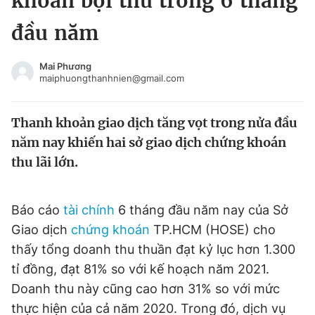
khoán bội thu trong 6 tháng
Chuyên mục khác
đầu năm
Tin đã xem
Chào ngày mới
Tin 24h
Mai Phương
Đăng xuất
maiphuongthanhnien@gmail.com
Tin thị trường
Tin 360
Thanh khoản giao dịch tăng vọt trong nửa đầu
Video
Magazine
năm nay khiến hai sở giao dịch chứng khoán
thu lãi lớn.
Sản phẩm khác
Báo cáo
tài chính
6 tháng đầu năm nay của Sở
Tiện ích
Bạn cần biết
Giao dịch
chứng khoán
TP.HCM (HOSE) cho
thấy tổng doanh thu thuần đạt kỷ lục hơn 1.300
Thông tin tòa soạn
Liên hệ quảng cáo
tỉ đồng, đạt 81% so với kế hoạch năm 2021.
Doanh thu này cũng cao hơn 31% so với mức
thực hiện của cả năm 2020. Trong đó, dịch vụ