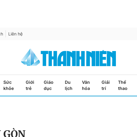
ch
Liên hệ
Sức
Giới
Giáo
Du
Văn
Giải
Thể
khỏe
trẻ
dục
lịch
hóa
trí
thao
I GÒN