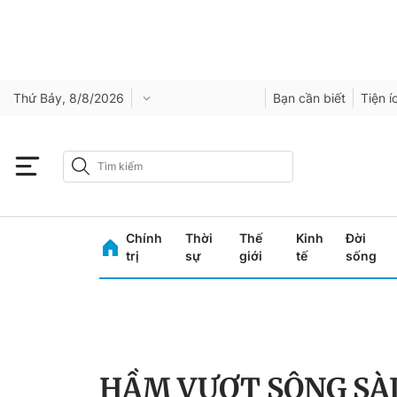
Thứ Bảy, 8/8/2026
Bạn cần biết
Tiện í
Chính
Thời
Thế
Kinh
Đời
trị
sự
giới
tế
sống
HẦM VƯỢT SÔNG SÀ