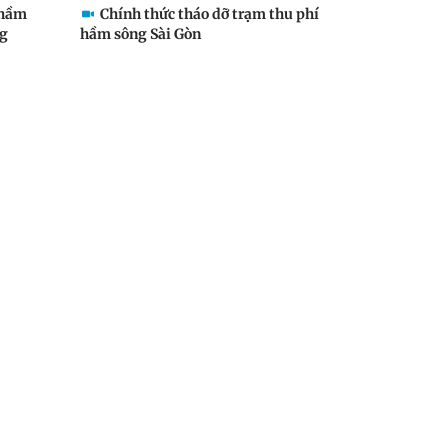
 hầm
Chính thức tháo dỡ trạm thu phí
ng
hầm sông Sài Gòn