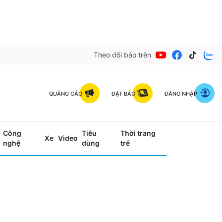
Theo dõi báo trên
QUẢNG CÁO
ĐẶT BÁO
ĐĂNG NHẬP
Công
Tiêu
Thời trang
Xe
Video
nghệ
dùng
trẻ