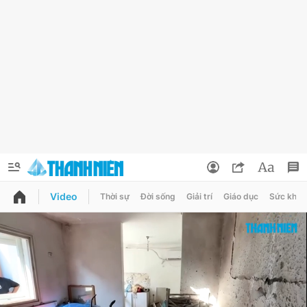
Video
Thời sự
Đời sống
Giải trí
Giáo dục
Sức khỏe
QUẢNG CÁO
ĐẶT BÁO
Thông tin tài khoản
Đổi mật khẩu
Chuyên mục
Tin đã lưu