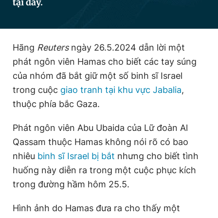
tại đây.
Đọc Thanh Niên trên điện thoại
Hãng
Reuters
ngày 26.5.2024 dẫn lời một
phát ngôn viên Hamas cho biết các tay súng
của nhóm đã bắt giữ một số binh sĩ Israel
trong cuộc
giao tranh tại khu vực Jabalia
,
Theo dõi báo trên
thuộc phía bắc Gaza.
Hotline
Liên hệ quảng cáo
Phát ngôn viên Abu Ubaida của Lữ đoàn Al
0906 645 777
0908 780 404
Qassam thuộc Hamas không nói rõ có bao
nhiêu
binh sĩ Israel bị bắt
nhưng cho biết tình
Đặt báo
Quảng cáo
RSS
Tòa soạn
Chính sách bảo
huống này diễn ra trong một cuộc phục kích
Tổng biên tập: Nguyễn Ngọc Toàn
trong đường hầm hôm 25.5.
Phó tổng biên tập thường trực: Hải Thành
Phó tổng biên tập: Lâm Hiếu Dũng
Phó tổng biên tập: Trần Việt Hưng
Hình ảnh do Hamas đưa ra cho thấy một
Tổng thư ký tòa soạn: Đức Trung