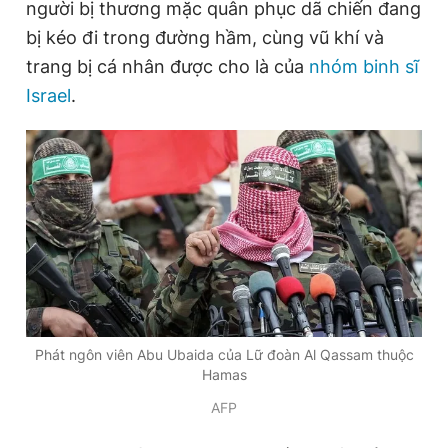
người bị thương mặc quân phục dã chiến đang
Giấy phép xuất bản số 110/GP - BTTTT cấp ngày 24.3.2020
bị kéo đi trong đường hầm, cùng vũ khí và
© 2003-2026 Bản quyền thuộc về Báo Thanh Niên. Cấm sao
chép dưới mọi hình thức nếu không có sự chấp thuận bằng văn
trang bị cá nhân được cho là của
nhóm binh sĩ
bản. Phát triển bởi ePi Technologies, JSC.
Israel
.
Phát ngôn viên Abu Ubaida của Lữ đoàn Al Qassam thuộc
Hamas
AFP