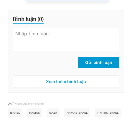
Bình luận (
0
)
Gửi bình luận
Xem thêm bình luận
Khám phá thêm chủ đề
ISRAEL
HAMAS
GAZA
HAMAS ISRAEL
TIN TỨC ISRAEL
XU