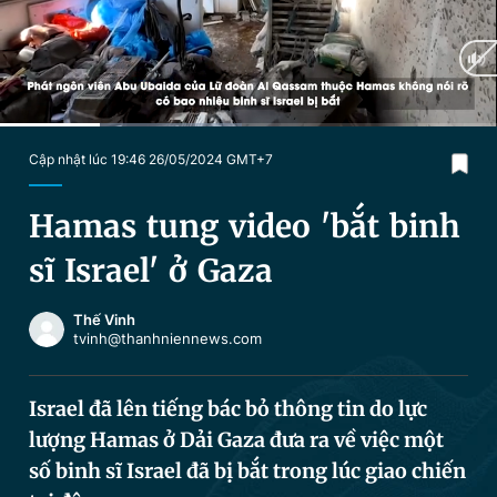
Chuyên mục khác
Tin đã xem
Chào ngày mới
Tin 24h
Đăng xuất
Tin thị trường
Tin 360
Current
0:18
/
Duration
1:28
Cập nhật lúc 19:46 26/05/2024 GMT+7
Time
Video
Magazine
Hamas tung video 'bắt binh
sĩ Israel' ở Gaza
Sản phẩm khác
Thế Vinh
Tiện ích
Bạn cần biết
tvinh@thanhniennews.com
Thông tin tòa soạn
Liên hệ quảng cáo
Israel đã lên tiếng bác bỏ thông tin do lực
lượng Hamas ở Dải Gaza đưa ra về việc một
số binh sĩ Israel đã bị bắt trong lúc giao chiến