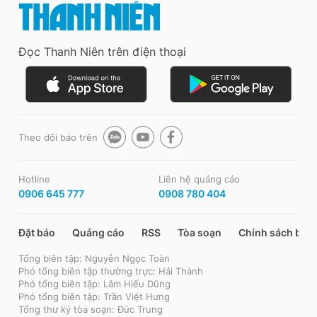
Đọc Thanh Niên trên điện thoại
Theo dõi báo trên
Hotline
Liên hệ quảng cáo
0906 645 777
0908 780 404
Đặt báo
Quảng cáo
RSS
Tòa soạn
Chính sách bảo
Tổng biên tập: Nguyễn Ngọc Toàn
Phó tổng biên tập thường trực: Hải Thành
Phó tổng biên tập: Lâm Hiếu Dũng
Phó tổng biên tập: Trần Việt Hưng
Tổng thư ký tòa soạn: Đức Trung