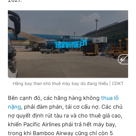
C
0:01
/
D
2:18
Hãng bay than khó thuê máy bay dù đang thiếu | CDKT
u
u
Bên cạnh đó, các hãng hàng không
thua lỗ
r
r
nặng
, phải đàm phán, tái cơ cấu nợ. Các chủ
r
a
nợ quyết định rút tàu ra và cho thuê giá cao,
e
t
khiến Pacific Airlines phải trả hết máy bay,
n
i
trong khi Bamboo Airway cũng chỉ còn 5