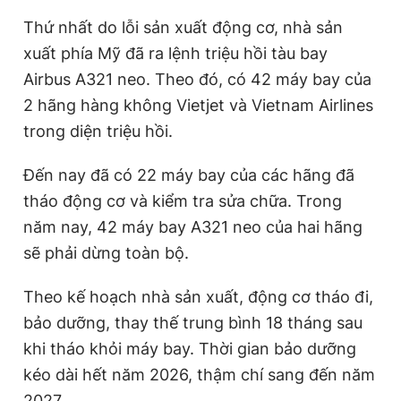
Giấy phép xuất bản số 110/GP - BTTTT cấp ngày 24.3.2020
Thứ nhất do lỗi sản xuất động cơ, nhà sản
© 2003-2026 Bản quyền thuộc về Báo Thanh Niên. Cấm sao
chép dưới mọi hình thức nếu không có sự chấp thuận bằng văn
xuất phía Mỹ đã ra lệnh triệu hồi tàu bay
bản. Phát triển bởi ePi Technologies, JSC.
Airbus A321 neo. Theo đó, có 42 máy bay của
2 hãng hàng không Vietjet và Vietnam Airlines
trong diện triệu hồi.
Đến nay đã có 22 máy bay của các hãng đã
tháo động cơ và kiểm tra sửa chữa. Trong
năm nay, 42 máy bay A321 neo của hai hãng
sẽ phải dừng toàn bộ.
Theo kế hoạch nhà sản xuất, động cơ tháo đi,
bảo dưỡng, thay thế trung bình 18 tháng sau
khi tháo khỏi máy bay. Thời gian bảo dưỡng
kéo dài hết năm 2026, thậm chí sang đến năm
2027.