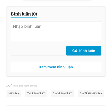
Bình luận (
0
)
Gửi bình luận
Xem thêm bình luận
Khám phá thêm chủ đề
MÁY BAY
THUÊ MÁY BAY
GIÁ VÉ MÁY BAY
GIÁ TRẦN MÁY BAY
​