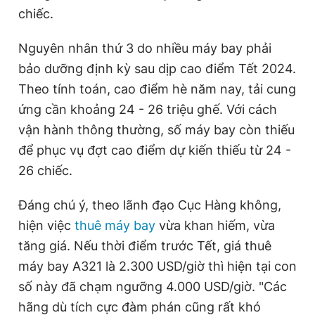
t
o
chiếc.
T
n
i
Nguyên nhân thứ 3 do nhiều máy bay phải
bảo dưỡng định kỳ sau dịp cao điểm Tết 2024.
m
Theo tính toán, cao điểm hè năm nay, tải cung
e
ứng cần khoảng 24 - 26 triệu ghế. Với cách
vận hành thông thường, số máy bay còn thiếu
để phục vụ đợt cao điểm dự kiến thiếu từ 24 -
26 chiếc.
Đáng chú ý, theo lãnh đạo Cục Hàng không,
hiện việc
thuê máy bay
vừa khan hiếm, vừa
tăng giá. Nếu thời điểm trước Tết, giá thuê
máy bay A321 là 2.300 USD/giờ thì hiện tại con
số này đã chạm ngưỡng 4.000 USD/giờ. "Các
hãng dù tích cực đàm phán cũng rất khó