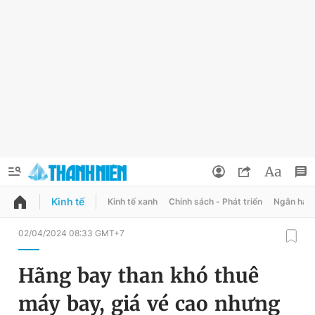
Kinh tế
Kinh tế xanh
Chính sách - Phát triển
Ngân hàn
QUẢNG CÁO
ĐẶT BÁO
02/04/2024 08:33 GMT+7
Thông tin tài khoản
Hãng bay than khó thuê
Đổi mật khẩu
Chuyên mục
máy bay, giá vé cao nhưng
Tin đã lưu