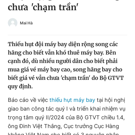
chưa 'chạm trần'
Chuyên mục khác
Tin đã xem
Chào ngày mới
Tin 24h
Mai Hà
Đăng xuất
Tin thị trường
Tin 360
Thiếu hụt đội máy bay diện rộng song các
hãng cho biết vẫn khó thuê máy bay. Bên
Video
Magazine
cạnh đó, dù nhiều người dân cho biết phải
mua giá vé máy bay cao, song hãng bay cho
biết giá vé vẫn chưa 'chạm trần' do Bộ GTVT
Sản phẩm khác
quy định.
Tiện ích
Bạn cần biết
Báo cáo về việc
thiếu hụt máy bay
tại hội nghị
giao ban công tác quý I và triển khai nhiệm vụ
Thông tin tòa soạn
Liên hệ quảng cáo
trọng tâm quý II/2024 của Bộ GTVT chiều 1.4,
ông Đinh Việt Thắng, Cục trưởng Cục Hàng
không Việt Nam cho biết có 3 nguyên nhân