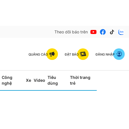
Theo dõi báo trên
QUẢNG CÁO
ĐẶT BÁO
ĐĂNG NHẬP
Công
Tiêu
Thời trang
Xe
Video
nghệ
dùng
trẻ