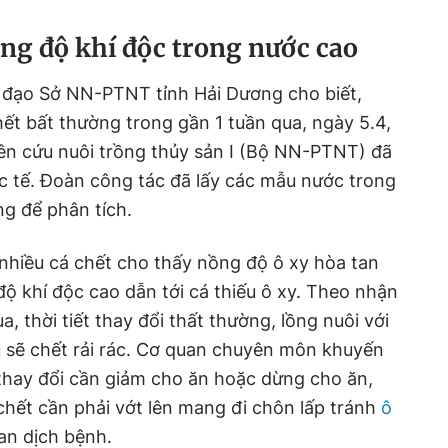
ồng độ khí độc trong nước cao
h đạo Sở NN-PTNT tỉnh Hải Dương cho biết,
hết bất thường trong gần 1 tuần qua, ngày 5.4,
ên cứu nuôi trồng thủy sản I (Bộ NN-PTNT) đã
c tế. Đoàn công tác đã lấy các mẫu nước trong
ng để phân tích.
ó nhiều cá chết cho thấy nồng độ ô xy hòa tan
độ khí độc cao dẫn tới cá thiếu ô xy. Theo nhận
, thời tiết thay đổi thất thường, lồng nuôi với
u sẽ chết rải rác. Cơ quan chuyên môn khuyến
t thay đổi cần giảm cho ăn hoặc dừng cho ăn,
 chết cần phải vớt lên mang đi chôn lấp tránh
ô
lan dịch bệnh.