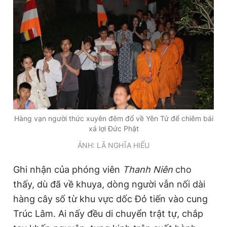
Đọc Thanh Niên trên điện thoại
Theo dõi báo trên
Hàng vạn người thức xuyên đêm đổ về Yên Tử để chiêm bái
Hotline
Liên hệ quảng cáo
xá lợi Đức Phật
0906 645 777
0908 780 404
ẢNH: LÃ NGHĨA HIẾU
Đặt báo
Quảng cáo
RSS
Tòa soạn
Chính sách bảo
Ghi nhận của phóng viên
Thanh Niên
cho
thấy, dù đã về khuya, dòng người vẫn nối dài
Tổng biên tập: Nguyễn Ngọc Toàn
Phó tổng biên tập thường trực: Hải Thành
hàng cây số từ khu vực dốc Đỏ tiến vào cung
Phó tổng biên tập: Lâm Hiếu Dũng
Phó tổng biên tập: Trần Việt Hưng
Trúc Lâm. Ai nấy đều di chuyển trật tự, chắp
Tổng thư ký tòa soạn: Đức Trung