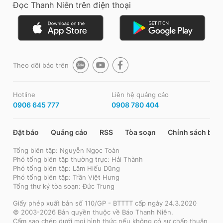
Đọc Thanh Niên trên điện thoại
Theo dõi báo trên
Hotline
Liên hệ quảng cáo
0906 645 777
0908 780 404
Đặt báo
Quảng cáo
RSS
Tòa soạn
Chính sách bảo
Tổng biên tập: Nguyễn Ngọc Toàn
Phó tổng biên tập thường trực: Hải Thành
Phó tổng biên tập: Lâm Hiếu Dũng
Phó tổng biên tập: Trần Việt Hưng
Tổng thư ký tòa soạn: Đức Trung
Giấy phép xuất bản số 110/GP - BTTTT cấp ngày 24.3.2020
© 2003-2026 Bản quyền thuộc về Báo Thanh Niên.
Cấm sao chép dưới mọi hình thức nếu không có sự chấp thuận