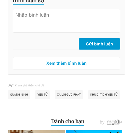
Bình luận (
0
)
Gửi bình luận
Xem thêm bình luận
Khám phá thêm chủ đề
QUẢNG NINH
YÊN TỬ
XÁ LỢI ĐỨC PHẬT
KHU DI TÍCH YÊN TỬ