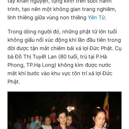
tay khấn nguyện, tụng kinh trên suốt hành
Giấy phép xuất bản số 110/GP - BTTTT cấp ngày 24.3.2020
trình, tạo nên một không gian trang nghiêm,
© 2003-2026 Bản quyền thuộc về Báo Thanh Niên. Cấm sao
chép dưới mọi hình thức nếu không có sự chấp thuận bằng văn
linh thiêng giữa vùng non thiêng
Yên Tử
.
bản. Phát triển bởi ePi Technologies, JSC.
Trong dòng người đó, những phật tử lớn tuổi
không giấu nổi xúc động khi lần đầu tiên trong
đời được tận mắt chiêm bái xá lợi Đức Phật. Cụ
bà Đỗ Thị Tuyết Lan (80 tuổi, trú tại P.Hà
Phong, TP.Hạ Long) không kìm được nước
mắt khi bước vào khu vực tôn trí xá lợi Đức
Phật.