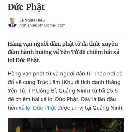
Đức Phật
Chuyên mục khác
Tin đã xem
Chào ngày mới
Tin 24h
Lã Nghĩa Hiếu
nghiahieubtn@gmail.com
Đăng xuất
Tin thị trường
Tin 360
Hàng vạn người dân, phật tử đã thức xuyên
đêm hành hương về Yên Tử để chiêm bái xá
Video
Magazine
lợi Đức Phật.
Hàng vạn phật tử và người dân từ khắp nơi đã
Sản phẩm khác
đổ về cung Trúc Lâm (Khu di tích danh thắng
Tiện ích
Bạn cần biết
Yên Tử, TP.Uông Bí, Quảng Ninh) từ tối 25.5
để chiêm bái xá lợi Đức Phật. Đây là lần đầu
tiên
xá lợi Đức Phật
được an vị tại Quảng Ninh.
Thông tin tòa soạn
Liên hệ quảng cáo