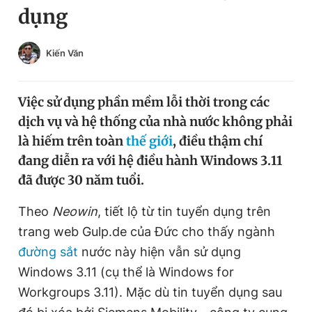
dụng
Chuyên mục khác
Tin đã xem
Chào ngày mới
Tin 24h
Kiến Văn
Đăng xuất
Tin thị trường
Tin 360
Việc sử dụng phần mềm lỗi thời trong các
dịch vụ và hệ thống của nhà nước không phải
Video
Magazine
là hiếm trên toàn
thế giới
, điều thậm chí
đang diễn ra với hệ điều hành Windows 3.11
đã được 30 năm tuổi.
Sản phẩm khác
Theo
Neowin
, tiết lộ từ tin tuyển dụng trên
Tiện ích
Bạn cần biết
trang web Gulp.de của Đức cho thấy ngành
đường sắt
nước này hiện vẫn sử dụng
Thông tin tòa soạn
Liên hệ quảng cáo
Windows 3.11 (cụ thể là Windows for
Workgroups 3.11). Mặc dù tin tuyển dụng sau