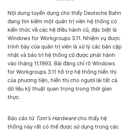
Giấy phép xuất bản số 110/GP - BTTTT cấp ngày 24.3.2020
© 2003-2026 Bản quyền thuộc về Báo Thanh Niên. Cấm sao
Nội dung tuyển dụng cho thấy Deutsche Bahn
chép dưới mọi hình thức nếu không có sự chấp thuận bằng văn
đang tìm kiếm một quản trị viên hệ thống có
bản. Phát triển bởi ePi Technologies, JSC.
kiến thức về các hệ điều hành cũ, đặc biệt là
Windows for Workgroups 3.11. Nhiệm vụ được
trình bày của quản trị viên là xử lý các bản cập
nhật và bảo trì hệ thống cũ được phát hành
vào tháng 11.1993. Bài đăng chỉ rõ Windows
for Workgroups 3.11 hỗ trợ hệ thống hiển thị
của phương tiện, hiển thị cho người lái tất cả
dữ liệu kỹ thuật quan trọng trong thời gian
thực.
Báo cáo từ
Tom's Hardware
cho thấy hệ
thống này rất có thể được sử dụng trong các