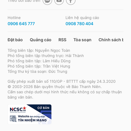
Theo dõi báo trên
Hotline
Liên hệ quảng cáo
0906 645 777
0908 780 404
Đặt báo
Quảng cáo
RSS
Tòa soạn
Chính sách bảo
Tổng biên tập: Nguyễn Ngọc Toàn
Phó tổng biên tập thường trực: Hải Thành
Phó tổng biên tập: Lâm Hiếu Dũng
Phó tổng biên tập: Trần Việt Hưng
Tổng thư ký tòa soạn: Đức Trung
Giấy phép xuất bản số 110/GP - BTTTT cấp ngày 24.3.2020
© 2003-2026 Bản quyền thuộc về Báo Thanh Niên.
Cấm sao chép dưới mọi hình thức nếu không có sự chấp thuận
bằng văn bản.