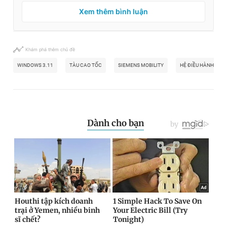
Xem thêm bình luận
Khám phá thêm chủ đề
WINDOWS 3.11
TÀU CAO TỐC
SIEMENS MOBILITY
HỆ ĐIỀU HÀNH