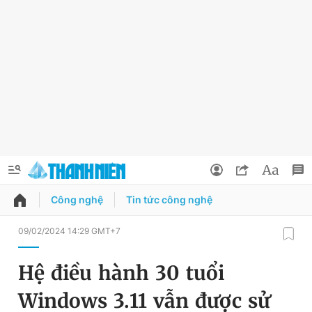
Công nghệ
Tin tức công nghệ
QUẢNG CÁO
ĐẶT BÁO
09/02/2024 14:29 GMT+7
Thông tin tài khoản
Hệ điều hành 30 tuổi
Đổi mật khẩu
Chuyên mục
Windows 3.11 vẫn được sử
Tin đã lưu