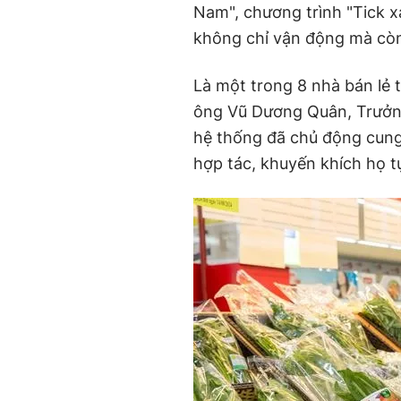
Nam"
,
chương trình "Tick x
không chỉ vận động mà còn 
Là một trong 8 nhà bán lẻ 
ông Vũ Dương Quân,
T
rưở
hệ thống đã chủ động cung
hợp tác, khuyến khích họ t