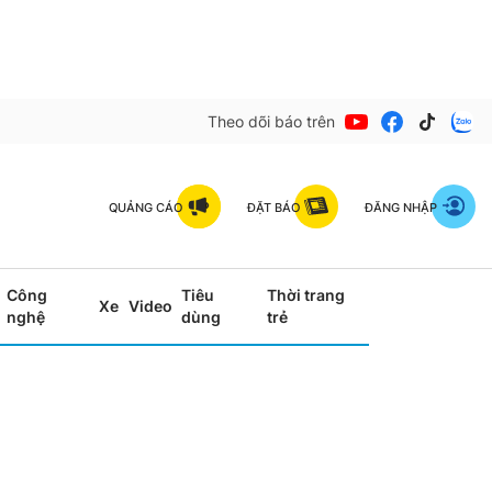
Theo dõi báo trên
QUẢNG CÁO
ĐẶT BÁO
ĐĂNG NHẬP
Công
Tiêu
Thời trang
Xe
Video
nghệ
dùng
trẻ