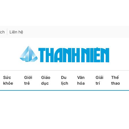
ích
Liên hệ
Sức
Giới
Giáo
Du
Văn
Giải
Thể
khỏe
trẻ
dục
lịch
hóa
trí
thao