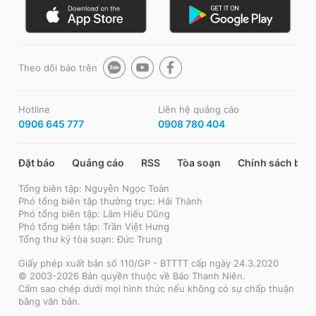
Theo dõi báo trên
Hotline
Liên hệ quảng cáo
0906 645 777
0908 780 404
Đặt báo
Quảng cáo
RSS
Tòa soạn
Chính sách bảo
Tổng biên tập: Nguyễn Ngọc Toàn
Phó tổng biên tập thường trực: Hải Thành
Phó tổng biên tập: Lâm Hiếu Dũng
Phó tổng biên tập: Trần Việt Hưng
Tổng thư ký tòa soạn: Đức Trung
Giấy phép xuất bản số 110/GP - BTTTT cấp ngày 24.3.2020
© 2003-2026 Bản quyền thuộc về Báo Thanh Niên.
Cấm sao chép dưới mọi hình thức nếu không có sự chấp thuận
bằng văn bản.