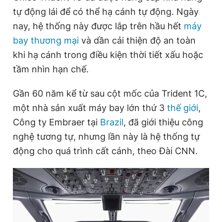
tự động lái để có thể hạ cánh tự động. Ngày
nay, hệ thống này được lắp trên hầu hết
máy
Đọc Thanh Niên trên điện thoại
bay thương mại
và dần cải thiện độ an toàn
khi hạ cánh trong điều kiện thời tiết xấu hoặc
tầm nhìn hạn chế.
Gần 60 năm kể từ sau cột mốc của Trident 1C,
Theo dõi báo trên
một nhà sản xuất máy bay lớn thứ 3
thế giới
,
Công ty Embraer tại
Brazil
, đã giới thiệu công
Hotline
Liên hệ quảng cáo
0906 645 777
0908 780 404
nghệ tương tự, nhưng lần này là hệ thống tự
động cho quá trình cất cánh, theo Đài CNN.
Đặt báo
Quảng cáo
RSS
Tòa soạn
Chính sách bảo
Tổng biên tập: Nguyễn Ngọc Toàn
Phó tổng biên tập thường trực: Hải Thành
Phó tổng biên tập: Lâm Hiếu Dũng
Phó tổng biên tập: Trần Việt Hưng
Tổng thư ký tòa soạn: Đức Trung