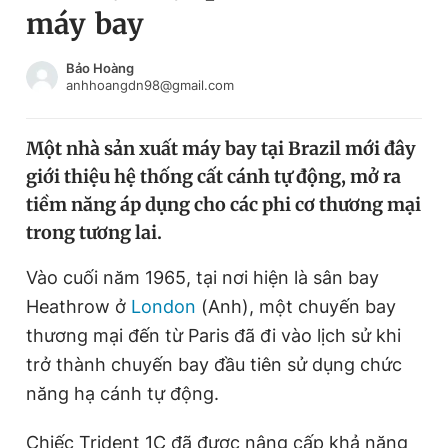
máy bay
Chuyên mục khác
Tin đã xem
Chào ngày mới
Tin 24h
Bảo Hoàng
anhhoangdn98@gmail.com
Đăng xuất
Tin thị trường
Tin 360
Một nhà sản xuất máy bay tại Brazil mới đây
giới thiệu hệ thống cất cánh tự động, mở ra
Video
Magazine
tiềm năng áp dụng cho các phi cơ thương mại
trong tương lai.
Sản phẩm khác
Vào cuối năm 1965, tại nơi hiện là sân bay
Tiện ích
Bạn cần biết
Heathrow ở
London
(Anh), một chuyến bay
thương mại đến từ Paris đã đi vào lịch sử khi
trở thành chuyến bay đầu tiên sử dụng chức
Thông tin tòa soạn
Liên hệ quảng cáo
năng hạ cánh tự động.
Chiếc Trident 1C đã được nâng cấp khả năng