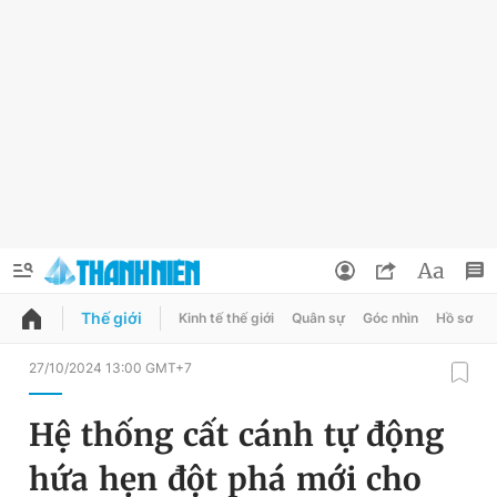
Thế giới
Kinh tế thế giới
Quân sự
Góc nhìn
Hồ sơ
QUẢNG CÁO
ĐẶT BÁO
27/10/2024 13:00 GMT+7
Thông tin tài khoản
Hệ thống cất cánh tự động
Đổi mật khẩu
Chuyên mục
hứa hẹn đột phá mới cho
Tin đã lưu