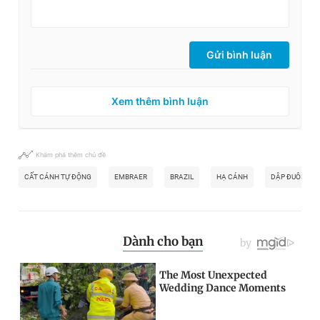
Gửi bình luận
Xem thêm bình luận
Khám phá thêm chủ đề
CẤT CÁNH TỰ ĐỘNG
EMBRAER
BRAZIL
HẠ CÁNH
DẬP ĐUÔI