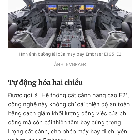
Giấy phép xuất bản số 110/GP - BTTTT cấp ngày 24.3.2020
© 2003-2026 Bản quyền thuộc về Báo Thanh Niên. Cấm sao
chép dưới mọi hình thức nếu không có sự chấp thuận bằng văn
bản. Phát triển bởi ePi Technologies, JSC.
Hình ảnh buồng lái của máy bay Embraer E195-E2
ẢNH: EMBRAER
Tự động hóa hai chiều
Được gọi là "Hệ thống cất cánh nâng cao E2",
công nghệ này không chỉ cải thiện độ an toàn
bằng cách giảm khối lượng công việc của phi
công mà còn cải thiện tầm bay cùng trọng
lượng cất cánh, cho phép máy bay di chuyển