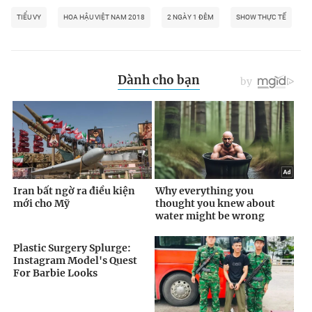
TIỂU VY
HOA HẬU VIỆT NAM 2018
2 NGÀY 1 ĐÊM
SHOW THỰC TẾ