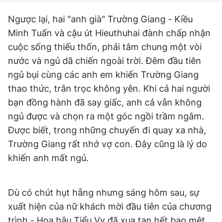
Giấy phép xuất bản số 110/GP - BTTTT cấp ngày 24.3.2020
Ngược lại, hai "anh già" Trường Giang - Kiều
© 2003-2026 Bản quyền thuộc về Báo Thanh Niên. Cấm sao
chép dưới mọi hình thức nếu không có sự chấp thuận bằng văn
Minh Tuấn và cậu út Hieuthuhai đành chấp nhận
bản. Phát triển bởi ePi Technologies, JSC.
cuộc sống thiếu thốn, phải tắm chung một vòi
nước và ngủ dã chiến ngoài trời. Đêm đầu tiên
ngủ bụi cùng các anh em khiến Trường Giang
thao thức, trằn trọc không yên. Khi cả hai người
bạn đồng hành đã say giấc, anh cả vẫn không
ngủ được và chọn ra một góc ngồi trầm ngâm.
Được biết, trong những chuyến đi quay xa nhà,
Trường Giang rất nhớ vợ con. Đây cũng là lý do
khiến anh mất ngủ.
Dù có chút hụt hẫng nhưng sáng hôm sau, sự
xuất hiện của nữ khách mời đầu tiên của chương
trình - Hoa hậu Tiểu Vy đã xua tan hết bao mệt