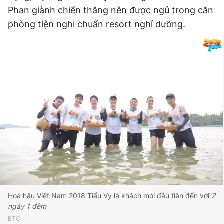
Phan giành chiến thắng nên được ngủ trong căn
phòng tiện nghi chuẩn resort nghỉ dưỡng.
Đọc Thanh Niên trên điện thoại
Theo dõi báo trên
Hotline
Liên hệ quảng cáo
0906 645 777
0908 780 404
Đặt báo
Quảng cáo
RSS
Tòa soạn
Chính sách bảo
Tổng biên tập: Nguyễn Ngọc Toàn
Phó tổng biên tập thường trực: Hải Thành
Hoa hậu Việt Nam 2018 Tiểu Vy là khách mời đầu tiên đến với
2
Phó tổng biên tập: Lâm Hiếu Dũng
ngày 1 đêm
Phó tổng biên tập: Trần Việt Hưng
Tổng thư ký tòa soạn: Đức Trung
BTC