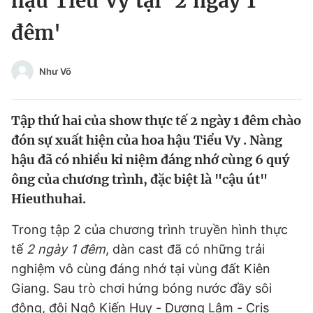
hậu Tiểu Vy tại '2 ngày 1
Chuyên mục khác
đêm'
Tin đã xem
Chào ngày mới
Tin 24h
Đăng xuất
Như Võ
Tin thị trường
Tin 360
Tập thứ hai của show thực tế 2 ngày 1 đêm chào
Video
Magazine
đón sự xuất hiện của hoa hậu Tiểu Vy . Nàng
hậu đã có nhiều kỉ niệm đáng nhớ cùng 6 quý
ông của chương trình, đặc biệt là "cậu út"
Sản phẩm khác
Hieuthuhai.
Tiện ích
Bạn cần biết
Trong tập 2 của chương trình truyền hình thực
tế
2 ngày 1 đêm
, dàn cast đã có những trải
Thông tin tòa soạn
Liên hệ quảng cáo
nghiệm vô cùng đáng nhớ tại vùng đất Kiên
Giang. Sau trò chơi hứng bóng nước đầy sôi
động, đội Ngô Kiến Huy - Dương Lâm - Cris