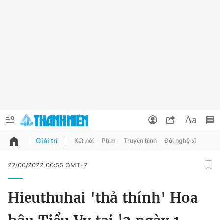
Giải trí
Kết nối
Phim
Truyền hình
Đời nghệ sĩ
QUẢNG CÁO
ĐẶT BÁO
27/06/2022 06:55 GMT+7
Thông tin tài khoản
Hieuthuhai 'thả thính' Hoa
Đổi mật khẩu
Chuyên mục
Tin đã lưu