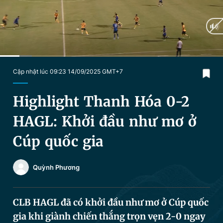
Chuyên mục khác
Tin đã xem
Chào ngày mới
Tin 24h
Đăng xuất
Tin thị trường
Tin 360
Current
0:18
/
Duration
3:22
Cập nhật lúc 09:23 14/09/2025 GMT+7
Time
Video
Magazine
Highlight Thanh Hóa 0-2
HAGL: Khởi đầu như mơ ở
Sản phẩm khác
Cúp quốc gia
Tiện ích
Bạn cần biết
Quỳnh Phương
Thông tin tòa soạn
Liên hệ quảng cáo
CLB HAGL đã có khởi đầu như mơ ở Cúp quốc
gia khi giành chiến thắng trọn vẹn 2-0 ngay