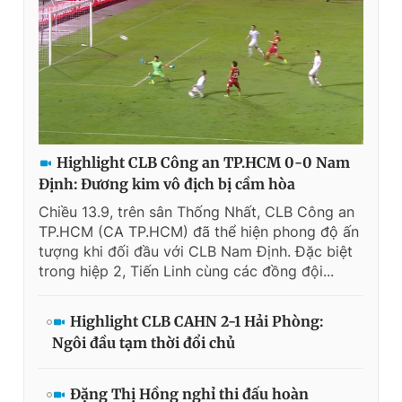
Giấy phép xuất bản số 110/GP - BTTTT cấp ngày 24.3.2020
© 2003-2026 Bản quyền thuộc về Báo Thanh Niên. Cấm sao
chép dưới mọi hình thức nếu không có sự chấp thuận bằng văn
bản. Phát triển bởi ePi Technologies, JSC.
Highlight CLB Công an TP.HCM 0-0 Nam
Định: Đương kim vô địch bị cầm hòa
Chiều 13.9, trên sân Thống Nhất, CLB Công an
TP.HCM (CA TP.HCM) đã thể hiện phong độ ấn
tượng khi đối đầu với CLB Nam Định. Đặc biệt
trong hiệp 2, Tiến Linh cùng các đồng đội...
Highlight CLB CAHN 2-1 Hải Phòng:
Ngôi đầu tạm thời đổi chủ
Đặng Thị Hồng nghỉ thi đấu hoàn