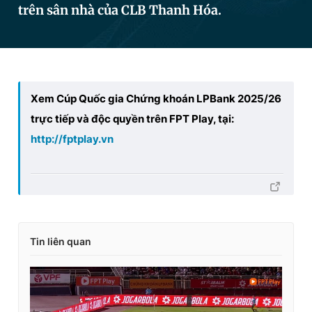
trên sân nhà của CLB Thanh Hóa.
Đọc Thanh Niên trên điện thoại
Xem Cúp Quốc gia Chứng khoán LPBank 2025/26
trực tiếp và độc quyền trên FPT Play, tại:
Theo dõi báo trên
http://fptplay.vn
Hotline
Liên hệ quảng cáo
0906 645 777
0908 780 404
Đặt báo
Quảng cáo
RSS
Tòa soạn
Chính sách bảo
Tin liên quan
Tổng biên tập: Nguyễn Ngọc Toàn
Phó tổng biên tập thường trực: Hải Thành
Phó tổng biên tập: Lâm Hiếu Dũng
Phó tổng biên tập: Trần Việt Hưng
Tổng thư ký tòa soạn: Đức Trung