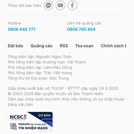
Theo dõi báo trên
Hotline
Liên hệ quảng cáo
0906 645 777
0908 780 404
Đặt báo
Quảng cáo
RSS
Tòa soạn
Chính sách bảo
Tổng biên tập: Nguyễn Ngọc Toàn
Phó tổng biên tập thường trực: Hải Thành
Phó tổng biên tập: Lâm Hiếu Dũng
Phó tổng biên tập: Trần Việt Hưng
Tổng thư ký tòa soạn: Đức Trung
Giấy phép xuất bản số 110/GP - BTTTT cấp ngày 24.3.2020
© 2003-2026 Bản quyền thuộc về Báo Thanh Niên.
Cấm sao chép dưới mọi hình thức nếu không có sự chấp thuận
bằng văn bản.