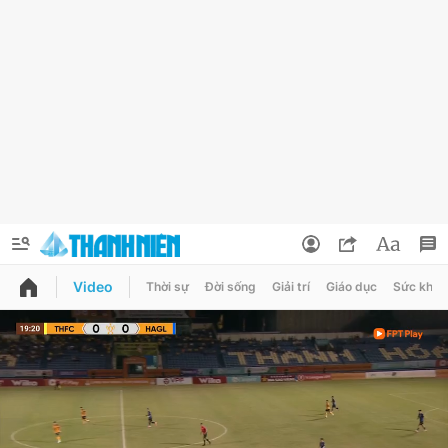
Video
Thời sự
Đời sống
Giải trí
Giáo dục
Sức khỏe
QUẢNG CÁO
ĐẶT BÁO
Thông tin tài khoản
Đổi mật khẩu
Chuyên mục
Tin đã lưu