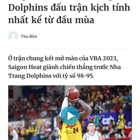
Dolphins đấu trận kịch tính
Chuyên mục khác
Tin đã xem
nhất kể từ đầu mùa
Chào ngày mới
Tin 24h
Đăng xuất
Thu Bồn
Tin thị trường
Tin 360
Ở trận chung kết mở màn của VBA 2023,
Video
Magazine
Saigon Heat giành chiến thắng trước Nha
Trang Dolphins với tỷ số 98-95.
Sản phẩm khác
Tiện ích
Bạn cần biết
Thông tin tòa soạn
Liên hệ quảng cáo