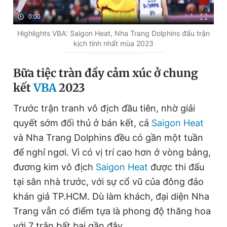
0:00
Highlights VBA: Saigon Heat, Nha Trang Dolphins đấu trận
Đọc Thanh Niên trên điện thoại
kịch tính nhất mùa 2023
Bữa tiệc tràn đầy cảm xúc ở chung
kết
VBA
2023
Theo dõi báo trên
Trước trận tranh vô địch đầu tiên, nhờ giải
quyết sớm đối thủ ở bán kết, cả
Saigon Heat
Hotline
Liên hệ quảng cáo
và Nha Trang Dolphins đều có gần một tuần
0906 645 777
0908 780 404
để nghỉ ngơi. Vì có vị trí cao hơn ở vòng bảng,
Đặt báo
Quảng cáo
RSS
Tòa soạn
Chính sách bảo
đương kim vô địch
Saigon Heat
được thi đấu
tại sân nhà trước, với sự cổ vũ của đông đảo
Tổng biên tập: Nguyễn Ngọc Toàn
Phó tổng biên tập thường trực: Hải Thành
khán giả TP.HCM. Dù làm khách, đại diện Nha
Phó tổng biên tập: Lâm Hiếu Dũng
Trang vẫn có điểm tựa là phong độ thăng hoa
Phó tổng biên tập: Trần Việt Hưng
Tổng thư ký tòa soạn: Đức Trung
với 7 trận bất bại gần đây.