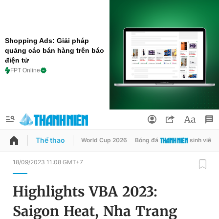
Shopping Ads: Giải pháp
quảng cáo bán hàng trên báo
điện tử
FPT Online
Thể thao
World Cup 2026
Bóng đá
sinh viên
QUẢNG CÁO
ĐẶT BÁO
18/09/2023 11:08 GMT+7
Thông tin tài khoản
Highlights VBA 2023:
Đổi mật khẩu
Chuyên mục
Saigon Heat, Nha Trang
Tin đã lưu