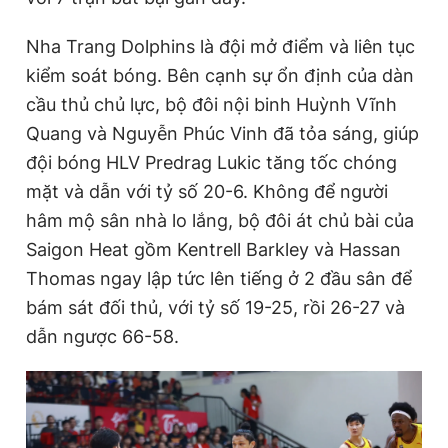
Giấy phép xuất bản số 110/GP - BTTTT cấp ngày 24.3.2020
© 2003-2026 Bản quyền thuộc về Báo Thanh Niên. Cấm sao
Nha Trang Dolphins là đội mở điểm và liên tục
chép dưới mọi hình thức nếu không có sự chấp thuận bằng văn
kiểm soát bóng. Bên cạnh sự ổn định của dàn
bản. Phát triển bởi ePi Technologies, JSC.
cầu thủ chủ lực, bộ đôi nội binh Huỳnh Vĩnh
Quang và Nguyễn Phúc Vinh đã tỏa sáng, giúp
đội bóng HLV Predrag Lukic tăng tốc chóng
mặt và dẫn với tỷ số 20-6. Không để người
hâm mộ sân nhà lo lắng, bộ đôi át chủ bài của
Saigon Heat gồm Kentrell Barkley và Hassan
Thomas ngay lập tức lên tiếng ở 2 đầu sân để
bám sát đối thủ, với tỷ số 19-25, rồi 26-27 và
dẫn ngược 66-58.