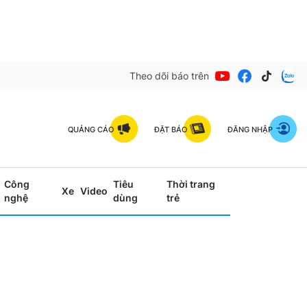
Theo dõi báo trên
QUẢNG CÁO
ĐẶT BÁO
ĐĂNG NHẬP
Công
Tiêu
Thời trang
Xe
Video
nghệ
dùng
trẻ