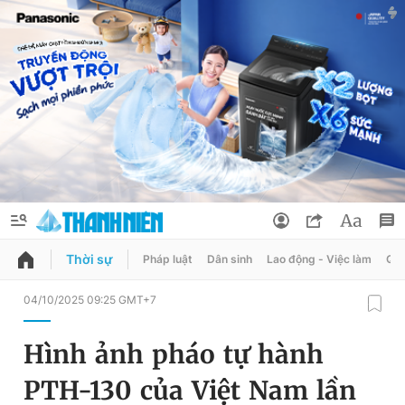
Thời sự
Pháp luật
Dân sinh
Lao động - Việc làm
Quy
QUẢNG CÁO
ĐẶT BÁO
04/10/2025 09:25 GMT+7
Thông tin tài khoản
Hình ảnh pháo tự hành
Đổi mật khẩu
Chuyên mục
PTH-130 của Việt Nam lần
Tin đã lưu