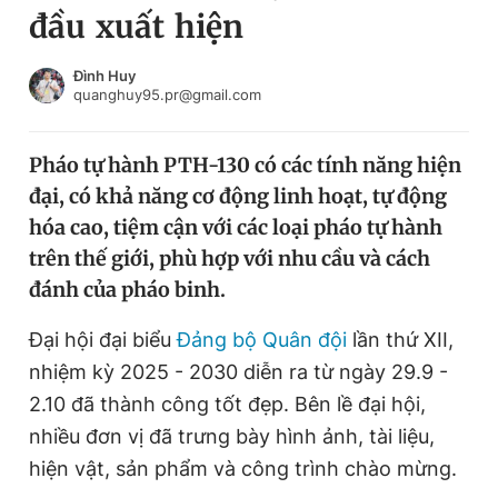
đầu xuất hiện
Chuyên mục khác
Tin đã xem
Chào ngày mới
Tin 24h
Đình Huy
quanghuy95.pr@gmail.com
Đăng xuất
Tin thị trường
Tin 360
Pháo tự hành PTH-130 có các tính năng hiện
đại, có khả năng cơ động linh hoạt, tự động
Video
Magazine
hóa cao, tiệm cận với các loại pháo tự hành
trên thế giới, phù hợp với nhu cầu và cách
đánh của pháo binh.
Sản phẩm khác
Tiện ích
Đại hội đại biểu
Đảng bộ Quân đội
Bạn cần biết
lần thứ XII,
nhiệm kỳ 2025 - 2030 diễn ra từ ngày 29.9 -
2.10 đã thành công tốt đẹp. Bên lề đại hội,
Thông tin tòa soạn
Liên hệ quảng cáo
nhiều đơn vị đã trưng bày hình ảnh, tài liệu,
hiện vật, sản phẩm và công trình chào mừng.