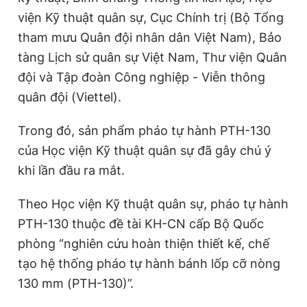
Giấy phép xuất bản số 110/GP - BTTTT cấp ngày 24.3.2020
viện Kỹ thuật quân sự, Cục Chính trị (Bộ Tổng
© 2003-2026 Bản quyền thuộc về Báo Thanh Niên. Cấm sao
tham mưu Quân đội nhân dân Việt Nam), Bảo
chép dưới mọi hình thức nếu không có sự chấp thuận bằng văn
bản. Phát triển bởi ePi Technologies, JSC.
tàng Lịch sử quân sự Việt Nam, Thư viện Quân
đội và Tập đoàn Công nghiệp - Viễn thông
quân đội (Viettel).
Trong đó, sản phẩm pháo tự hành PTH-130
của Học viện Kỹ thuật quân sự đã gây chú ý
khi lần đầu ra mắt.
Theo Học viện Kỹ thuật quân sự, pháo tự hành
PTH-130 thuộc đề tài KH-CN cấp Bộ Quốc
phòng “nghiên cứu hoàn thiện thiết kế, chế
tạo hệ thống pháo tự hành bánh lốp cỡ nòng
130 mm (PTH-130)”.