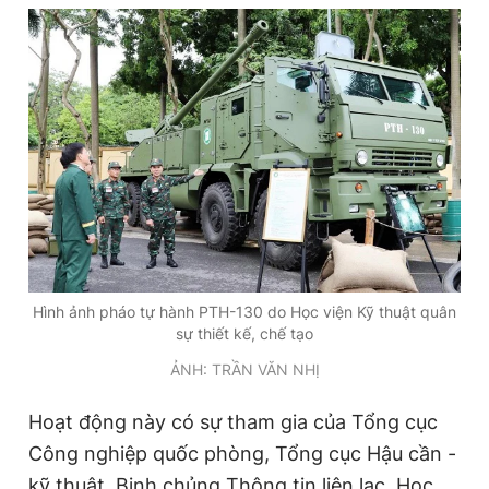
Đọc Thanh Niên trên điện thoại
Theo dõi báo trên
Hotline
Liên hệ quảng cáo
0906 645 777
0908 780 404
Hình ảnh pháo tự hành PTH-130 do Học viện Kỹ thuật quân
sự thiết kế, chế tạo
Đặt báo
Quảng cáo
RSS
Tòa soạn
Chính sách bảo
ẢNH: TRẦN VĂN NHỊ
Tổng biên tập: Nguyễn Ngọc Toàn
Phó tổng biên tập thường trực: Hải Thành
Hoạt động này có sự tham gia của Tổng cục
Phó tổng biên tập: Lâm Hiếu Dũng
Công nghiệp quốc phòng, Tổng cục Hậu cần -
Phó tổng biên tập: Trần Việt Hưng
Tổng thư ký tòa soạn: Đức Trung
kỹ thuật, Binh chủng Thông tin liên lạc, Học