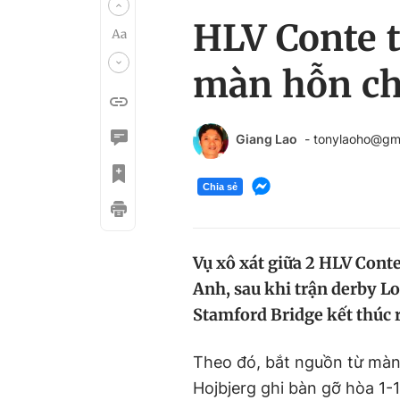
HLV Conte t
màn hỗn ch
Giang Lao
- tonylaoho@gm
Chia sẻ
Vụ xô xát giữa 2 HLV Conte
Anh, sau khi trận derby L
Stamford Bridge kết thúc r
Theo đó, bắt nguồn từ mà
Hojbjerg ghi bàn gỡ hòa 1-