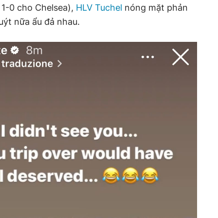
ố 1-0 cho Chelsea),
HLV Tuchel
nóng mặt phản
suýt nữa ẩu đả nhau.