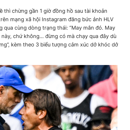
về thì chừng gần 1 giờ đồng hồ sau tài khoản
trên mạng xã hội Instagram đăng bức ảnh HLV
 qua cùng dòng trạng thái: “May mắn đó. May
nh này, chứ không… đừng có mà chạy qua đây dù
g”, kèm theo 3 biểu tượng cảm xúc dở khóc dở