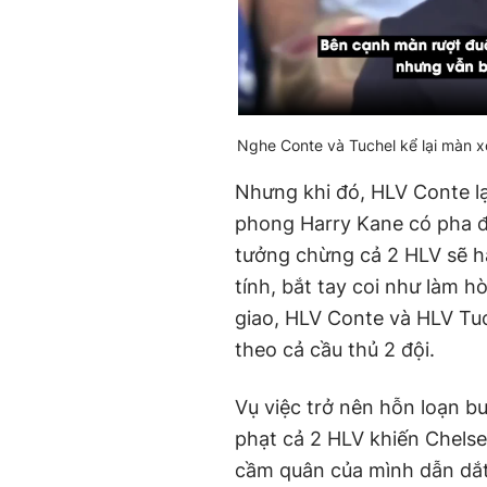
Nghe Conte và Tuchel kể lại màn x
Nhưng khi đó, HLV Conte lại
phong Harry Kane có pha đ
tưởng chừng cả 2 HLV sẽ hà
tính, bắt tay coi như làm hò
giao, HLV Conte và HLV Tuch
theo cả cầu thủ 2 đội.
Vụ việc trở nên hỗn loạn bu
phạt cả 2 HLV khiến Chels
cầm quân của mình dẫn dắt 