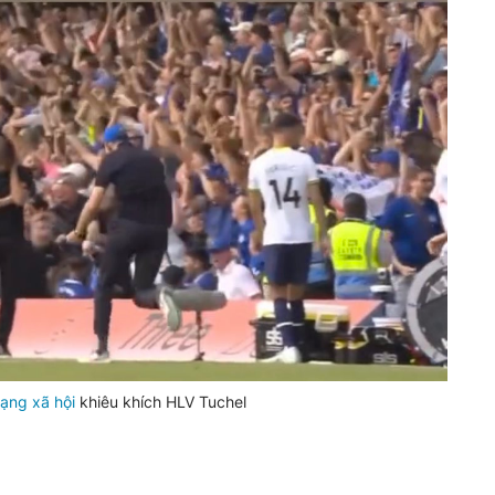
ạng xã hội
khiêu khích HLV Tuchel