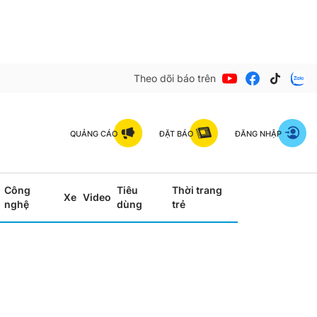
Theo dõi báo trên
QUẢNG CÁO
ĐẶT BÁO
ĐĂNG NHẬP
Công
Tiêu
Thời trang
Xe
Video
nghệ
dùng
trẻ