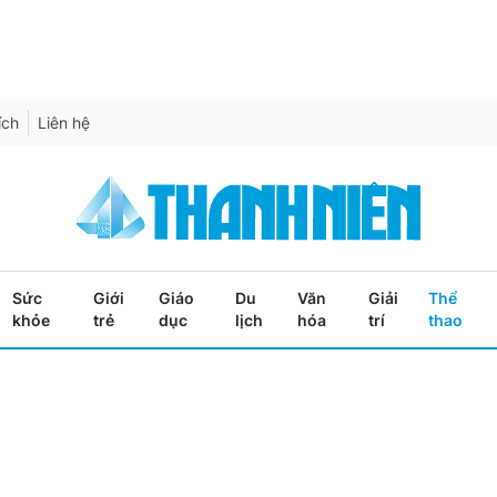
ích
Liên hệ
Sức
Giới
Giáo
Du
Văn
Giải
Thể
khỏe
trẻ
dục
lịch
hóa
trí
thao