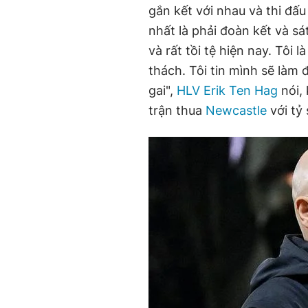
gắn kết với nhau và thi đấ
nhất là phải đoàn kết và s
và rất tồi tệ hiện nay. Tôi 
thách. Tôi tin mình sẽ làm
gai",
HLV Erik Ten Hag
nói, 
trận thua
Newcastle
với tỷ