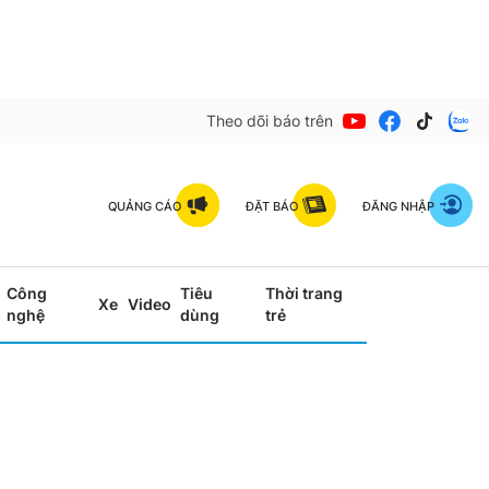
Theo dõi báo trên
QUẢNG CÁO
ĐẶT BÁO
ĐĂNG NHẬP
Công
Tiêu
Thời trang
Xe
Video
nghệ
dùng
trẻ