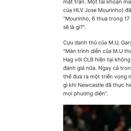
mặt trận. Một tài khoản m
của HLV Jose Mourinho) đă
"Mourinho, 6 thua trong 17 
sẽ là gì?".
Cựu danh thủ của M.U, Gary
"Màn trình diễn của M.U thự
Hag với CLB hiện tại không
đánh giá nữa. Ngay cả tro
thể đưa ra một triển vọng n
gì khi Newcastle đã thực h
mọi phương diện".