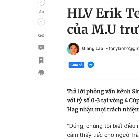
HLV Erik Te
của M.U trư
Giang Lao
- tonylaoho@gm
Chia sẻ
Trả lời phỏng vấn kênh Sk
với tỷ số 0-3 tại vòng 4 C
Hag nhận mọi trách nhiệm 
"Đúng, chúng tôi biết điều 
cảm thấy tiếc cho người h