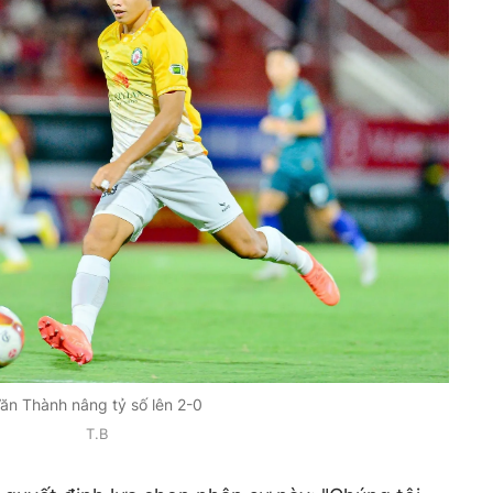
ăn Thành nâng tỷ số lên 2-0
T.B