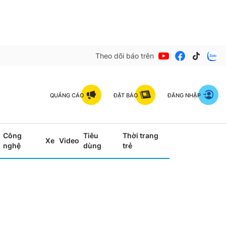
Theo dõi báo trên
QUẢNG CÁO
ĐẶT BÁO
ĐĂNG NHẬP
Công
Tiêu
Thời trang
Xe
Video
nghệ
dùng
trẻ