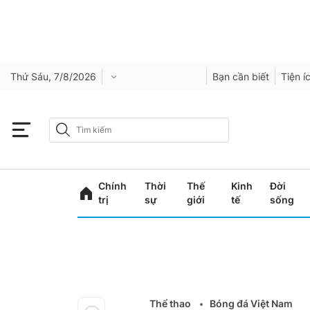
Thứ Sáu, 7/8/2026
Bạn cần biết
Tiện í
Chính
Thời
Thế
Kinh
Đời
trị
sự
giới
tế
sống
Thể thao
Bóng đá Việt Nam