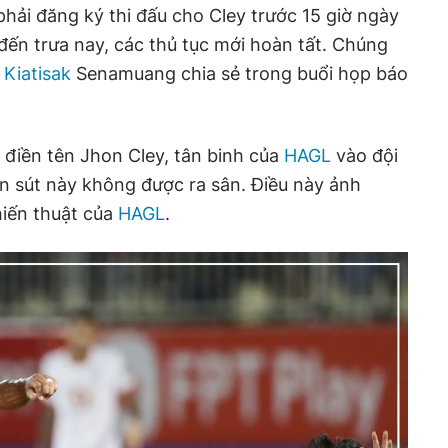
 phải đăng ký thi đấu cho Cley trước 15 giờ ngày
đến trưa nay, các thủ tục mới hoàn tất. Chúng
 Kiatisak
Senamuang chia sẻ trong buổi họp báo
ã điền tên Jhon Cley, tân binh của
HAGL
vào đội
ân sút này không được ra sân. Điều này ảnh
hiến thuật của
HAGL
.