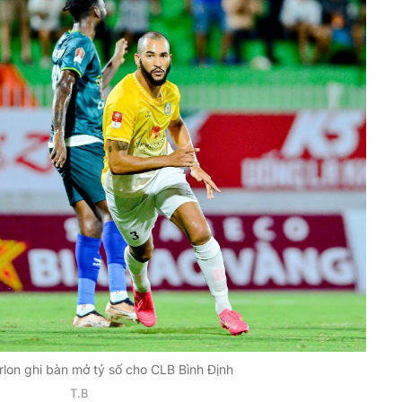
lon ghi bàn mở tỷ số cho CLB Bình Định
T.B