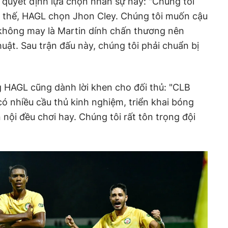
ề quyết định lựa chọn nhân sự này: "Chúng tôi
ì thế, HAGL chọn Jhon Cley. Chúng tôi muốn cậu
 không may là Martin dính chấn thương nên
uật. Sau trận đấu này, chúng tôi phải chuẩn bị
 HAGL cũng dành lời khen cho đối thủ: "CLB
có nhiều cầu thủ kinh nghiệm, triển khai bóng
nội đều chơi hay. Chúng tôi rất tôn trọng đội