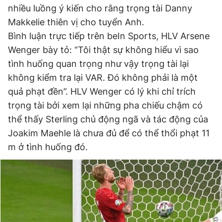
nhiều luồng ý kiến cho rằng trọng tài Danny
Makkelie thiên vị cho tuyển Anh.
Đọc Thanh Niên trên điện thoại
Bình luận trực tiếp trên beIn Sports, HLV Arsene
Wenger bày tỏ: “Tôi thật sự không hiểu vì sao
tình huống quan trọng như vậy trọng tài lại
không kiểm tra lại VAR. Đó không phải là một
quả phạt đền”. HLV Wenger có lý khi chỉ trích
Theo dõi báo trên
trọng tài bởi xem lại những pha chiếu chậm có
thể thấy Sterling chủ động ngã và tác động của
Hotline
Liên hệ quảng cáo
Joakim Maehle là chưa đủ để có thể thổi phạt 11
0906 645 777
0908 780 404
m ở tình huống đó.
Đặt báo
Quảng cáo
RSS
Tòa soạn
Chính sách bảo
Tổng biên tập: Nguyễn Ngọc Toàn
Phó tổng biên tập thường trực: Hải Thành
Phó tổng biên tập: Lâm Hiếu Dũng
Phó tổng biên tập: Trần Việt Hưng
Tổng thư ký tòa soạn: Đức Trung