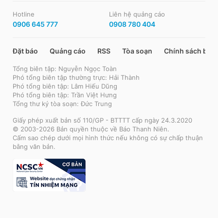
Hotline
Liên hệ quảng cáo
0906 645 777
0908 780 404
Đặt báo
Quảng cáo
RSS
Tòa soạn
Chính sách bảo
Tổng biên tập: Nguyễn Ngọc Toàn
Phó tổng biên tập thường trực: Hải Thành
Phó tổng biên tập: Lâm Hiếu Dũng
Phó tổng biên tập: Trần Việt Hưng
Tổng thư ký tòa soạn: Đức Trung
Giấy phép xuất bản số 110/GP - BTTTT cấp ngày 24.3.2020
© 2003-2026 Bản quyền thuộc về Báo Thanh Niên.
Cấm sao chép dưới mọi hình thức nếu không có sự chấp thuận
bằng văn bản.