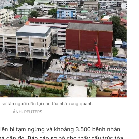
 sơ tán người dân tại các tòa nhà xung quanh
ẢNH: REUTERS
 viện bị tạm ngừng và khoảng 3.500 bệnh nhân
hà gần đó. Báo cáo sơ bộ cho thấy cấu trúc tòa