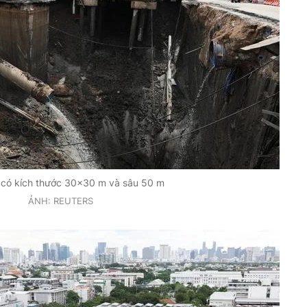
 có kích thước 30x30 m và sâu 50 m
ẢNH: REUTERS