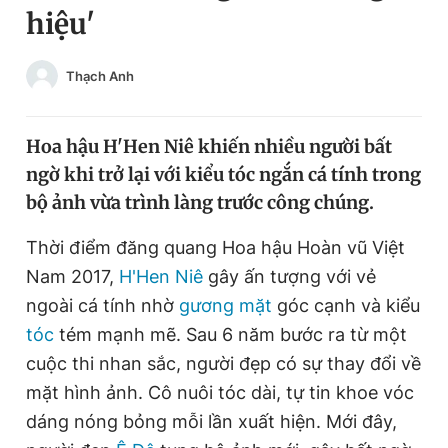
hiệu'
Chuyên mục khác
Tin đã xem
Chào ngày mới
Tin 24h
Thạch Anh
Đăng xuất
Tin thị trường
Tin 360
Hoa hậu H'Hen Niê khiến nhiều người bất
ngờ khi trở lại với kiểu tóc ngắn cá tính trong
Video
Magazine
bộ ảnh vừa trình làng trước công chúng.
Thời điểm đăng quang Hoa hậu Hoàn vũ Việt
Sản phẩm khác
Nam 2017,
H'Hen Niê
gây ấn tượng với vẻ
Tiện ích
ngoài cá tính nhờ
gương mặt
Bạn cần biết
góc cạnh và kiểu
tóc
tém mạnh mẽ. Sau 6 năm bước ra từ một
cuộc thi nhan sắc, người đẹp có sự thay đổi về
Thông tin tòa soạn
Liên hệ quảng cáo
mặt hình ảnh. Cô nuôi tóc dài, tự tin khoe vóc
dáng nóng bỏng mỗi lần xuất hiện. Mới đây,