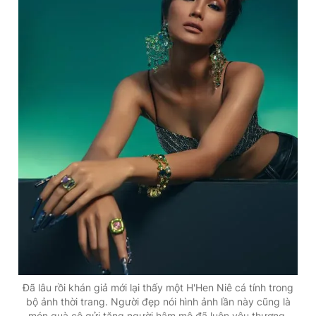
Đã lâu rồi khán giả mới lại thấy một H'Hen Niê cá tính trong
bộ ảnh thời trang. Người đẹp nói hình ảnh lần này cũng là
món quà cô gửi tặng người hâm mộ đã luôn yêu thương,