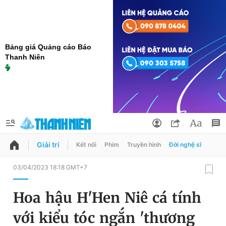
Bảng giá Quảng cáo Báo
Thanh Niên
Giải trí
Kết nối
Phim
Truyền hình
Đời nghệ sĩ
QUẢNG CÁO
ĐẶT BÁO
03/04/2023 18:18 GMT+7
Thông tin tài khoản
Hoa hậu H'Hen Niê cá tính
Đổi mật khẩu
Chuyên mục
với kiểu tóc ngắn 'thương
Tin đã lưu