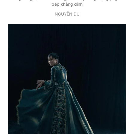
đẹp khẳng định
NGUYỄN DU