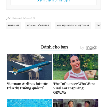
Xem thêm bình luận
Khám phá thêm chủ đề
H'HEN NIÊ
HOA HẬU H'HEN NIÊ
HOA HẬU HOÀN VŨ VIỆT NAM
THỜI TR