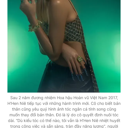
Sau 2 năm đương nhiệm Hoa hậu Hoàn vũ Việt Nam 2017,
H'Hen Niê tiếp tục với những hành trình mới. Cô cho biết bản
thân cũng yêu quý hình ảnh tóc ngắn cá tính song cũng
muốn thay đổi bản thân. Đó là lý do cô quyết định nuôi tóc
dài. “Dù kiểu tóc có thế nào, tôi vẫn là H’Hen Niê nhiệt huyết
trong công việc và sẵn sàng, tràn đầy năng lượng", người