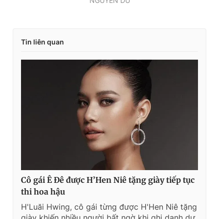
NGUYỄN DU
Tin liên quan
Cô gái Ê Đê được H’Hen Niê tặng giày tiếp tục
thi hoa hậu
H'Luăi Hwing, cô gái từng được H'Hen Niê tặng
giày khiến nhiều người bất ngờ khi ghi danh dự