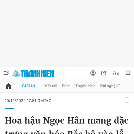
Giải trí
Kết nối
Phim
Truyền hình
Đời nghệ sĩ
QUẢNG CÁO
ĐẶT BÁO
10/12/2022 17:51 GMT+7
Thông tin tài khoản
Hoa hậu Ngọc Hân mang đặc
Đổi mật khẩu
Chuyên mục
Tin đã lưu