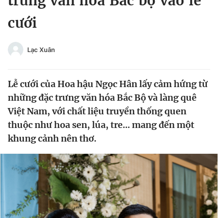
trưng văn hóa Bắc bộ vào lễ
Chuyên mục khác
cưới
Tin đã xem
Chào ngày mới
Tin 24h
Đăng xuất
Lạc Xuân
Tin thị trường
Tin 360
Lễ cưới của Hoa hậu Ngọc Hân lấy cảm hứng từ
Video
Magazine
những đặc trưng văn hóa Bắc Bộ và làng quê
Việt Nam, với chất liệu truyền thống quen
thuộc như hoa sen, lúa, tre... mang đến một
Sản phẩm khác
khung cảnh nên thơ.
Tiện ích
Bạn cần biết
Thông tin tòa soạn
Liên hệ quảng cáo