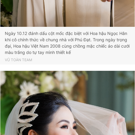
Giấy phép xuất bản số 110/GP - BTTTT cấp ngày 24.3.2020
© 2003-2026 Bản quyền thuộc về Báo Thanh Niên. Cấm sao
chép dưới mọi hình thức nếu không có sự chấp thuận bằng văn
bản. Phát triển bởi ePi Technologies, JSC.
Ngày 10.12 đánh dấu cột mốc đặc biệt với Hoa hậu Ngọc Hân
khi cô chính thức về chung nhà với Phú Đạt. Trong ngày trọng
đại, Hoa hậu Việt Nam 2008 cùng chồng mặc chiếc áo dài cưới
màu trắng do tự tay mình thiết kế
VŨ TOÀN TEAM