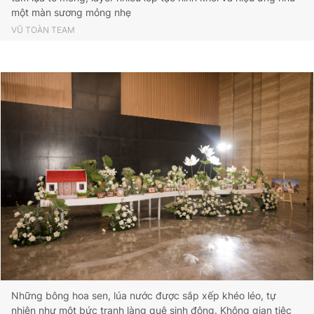
một màn sương mỏng nhẹ
VŨ TOÀN TEAM
Những bông hoa sen, lúa nước được sắp xếp khéo léo, tự
nhiên như một bức tranh làng quê sinh động. Không gian tiệc