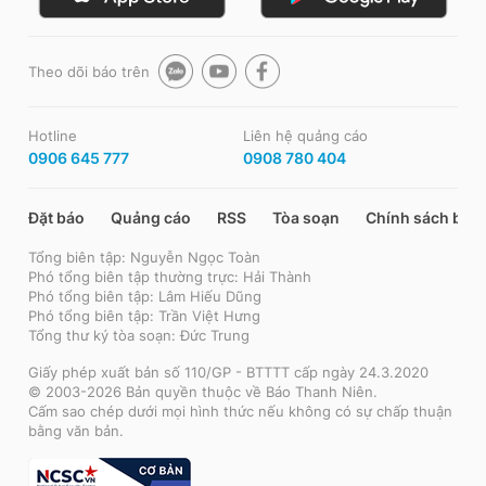
Theo dõi báo trên
Hotline
Liên hệ quảng cáo
0906 645 777
0908 780 404
Đặt báo
Quảng cáo
RSS
Tòa soạn
Chính sách bảo
Tổng biên tập: Nguyễn Ngọc Toàn
Phó tổng biên tập thường trực: Hải Thành
Phó tổng biên tập: Lâm Hiếu Dũng
Phó tổng biên tập: Trần Việt Hưng
Tổng thư ký tòa soạn: Đức Trung
Giấy phép xuất bản số 110/GP - BTTTT cấp ngày 24.3.2020
© 2003-2026 Bản quyền thuộc về Báo Thanh Niên.
Cấm sao chép dưới mọi hình thức nếu không có sự chấp thuận
bằng văn bản.