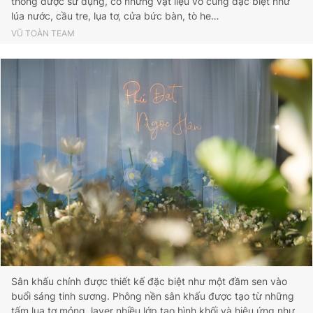
thống được sử dụng, có những vật liệu vô cùng đặc biệt như
lúa nước, cầu tre, lụa tơ, cửa bức bàn, tò he…
VŨ TOÀN TEAM
Sân khấu chính được thiết kế đặc biệt như một đầm sen vào
buổi sáng tinh sương. Phông nền sân khấu được tạo từ những
tấm lụa tơ mỏng, layer nhiều lớp tạo hình khối và hiệu ứng như