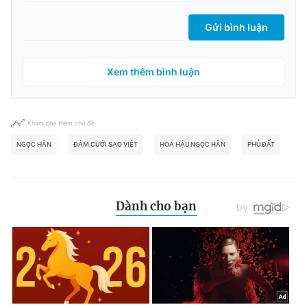
Gửi bình luận
Xem thêm bình luận
Khám phá thêm chủ đề
NGỌC HÂN
ĐÁM CƯỚI SAO VIỆT
HOA HẬU NGỌC HÂN
PHỦ ĐẤT