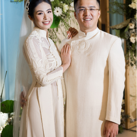
Đọc Thanh Niên trên điện thoại
Theo dõi báo trên
Hotline
Liên hệ quảng cáo
0906 645 777
0908 780 404
Đặt báo
Quảng cáo
RSS
Tòa soạn
Chính sách bảo
Tổng biên tập: Nguyễn Ngọc Toàn
Phó tổng biên tập thường trực: Hải Thành
Phó tổng biên tập: Lâm Hiếu Dũng
Phó tổng biên tập: Trần Việt Hưng
Tổng thư ký tòa soạn: Đức Trung