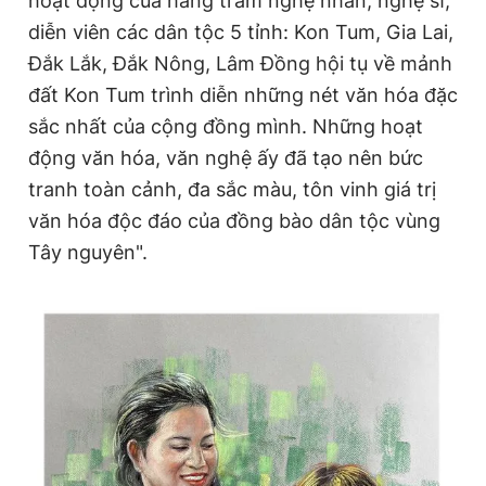
hoạt động của hàng trăm nghệ nhân, nghệ sĩ,
diễn viên các dân tộc 5 tỉnh: Kon Tum, Gia Lai,
Đắk Lắk, Đắk Nông, Lâm Đồng hội tụ về mảnh
Đọc Thanh Niên trên điện thoại
đất Kon Tum trình diễn những nét văn hóa đặc
sắc nhất của cộng đồng mình. Những hoạt
động văn hóa, văn nghệ ấy đã tạo nên bức
tranh toàn cảnh, đa sắc màu, tôn vinh giá trị
Theo dõi báo trên
văn hóa độc đáo của đồng bào dân tộc vùng
Tây nguyên".
Hotline
Liên hệ quảng cáo
0906 645 777
0908 780 404
Đặt báo
Quảng cáo
RSS
Tòa soạn
Chính sách bảo
Tổng biên tập: Nguyễn Ngọc Toàn
Phó tổng biên tập thường trực: Hải Thành
Phó tổng biên tập: Lâm Hiếu Dũng
Phó tổng biên tập: Trần Việt Hưng
Tổng thư ký tòa soạn: Đức Trung