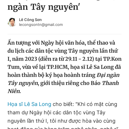
ngàn Tây nguyên'
Chuyên mục khác
Tin đã xem
Chào ngày mới
Tin 24h
Lê Công Sơn
lecongsontn@gmail.com
Đăng xuất
Tin thị trường
Tin 360
Ấn tượng với Ngày hội văn hóa, thể thao và
du lịch các dân tộc vùng Tây nguyên lần thứ
Video
Magazine
I, năm 2023 (diễn ra từ 29.11 - 2.12) tại TP.Kon
Tum, vừa về lại TP.HCM, họa sĩ Lê Sa Long đã
hoàn thành bộ ký họa hoành tráng
Đại ngàn
Sản phẩm khác
Tây nguyên
, giới thiệu riêng cho Báo
Thanh
Tiện ích
Bạn cần biết
Niên
.
Họa sĩ Lê Sa Long
cho biết: "Khi có mặt cùng
Thông tin tòa soạn
Liên hệ quảng cáo
tham dự Ngày hội các dân tộc vùng Tây
nguyên lần thứ I, tôi như được hòa vào cùng