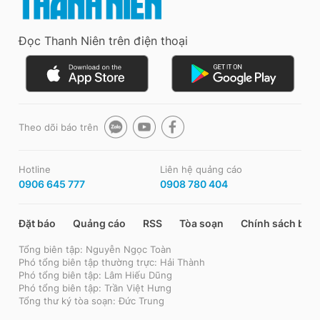
Đọc Thanh Niên trên điện thoại
Theo dõi báo trên
Hotline
Liên hệ quảng cáo
0906 645 777
0908 780 404
Đặt báo
Quảng cáo
RSS
Tòa soạn
Chính sách bảo
Tổng biên tập: Nguyễn Ngọc Toàn
Phó tổng biên tập thường trực: Hải Thành
Phó tổng biên tập: Lâm Hiếu Dũng
Phó tổng biên tập: Trần Việt Hưng
Tổng thư ký tòa soạn: Đức Trung