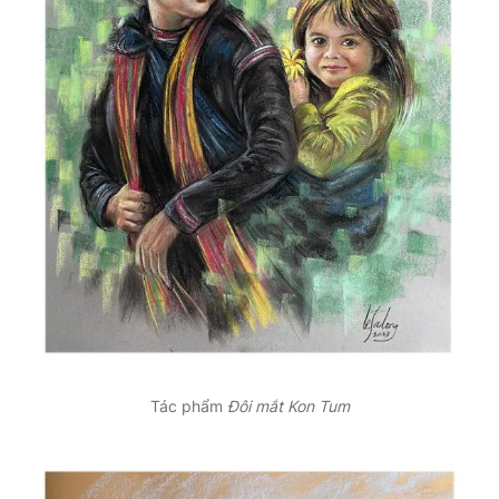
Giấy phép xuất bản số 110/GP - BTTTT cấp ngày 24.3.2020
© 2003-2026 Bản quyền thuộc về Báo Thanh Niên. Cấm sao
chép dưới mọi hình thức nếu không có sự chấp thuận bằng văn
bản. Phát triển bởi ePi Technologies, JSC.
Tác phẩm
Đôi mắt Kon Tum