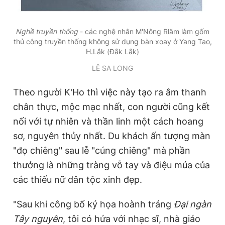
Nghề truyền thống
- các nghệ nhân M'Nông Rlăm làm gốm
thủ công truyền thống không sử dụng bàn xoay ở Yang Tao,
H.Lắk (Đắk Lắk)
LÊ SA LONG
Theo người K'Ho thì việc này tạo ra âm thanh
chân thực, mộc mạc nhất, con người cũng kết
nối với tự nhiên và thần linh một cách hoang
sơ, nguyên thủy nhất. Du khách ấn tượng màn
"đọ chiêng" sau lễ "cúng chiêng" mà phần
thưởng là những tràng vỗ tay và điệu múa của
các thiếu nữ dân tộc xinh đẹp.
"Sau khi công bố ký họa hoành tráng
Đại ngàn
Tây nguyên
, tôi có hứa với nhạc sĩ, nhà giáo