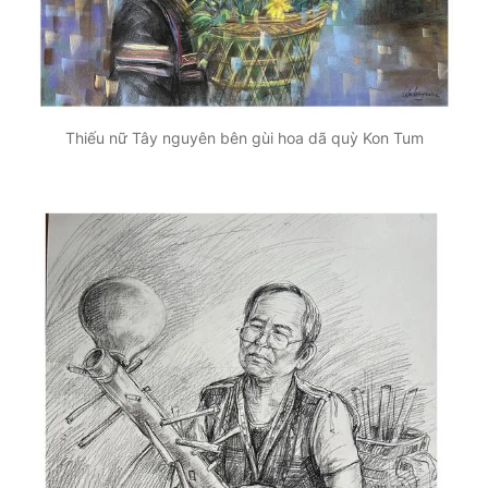
Thiếu nữ Tây nguyên bên gùi hoa dã quỳ Kon Tum