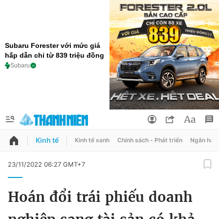
Subaru Forester với mức giá
hấp dẫn chỉ từ 839 triệu đồng
Subaru
Kinh tế
Kinh tế xanh
Chính sách - Phát triển
Ngân hàn
QUẢNG CÁO
ĐẶT BÁO
23/11/2022 06:27 GMT+7
Thông tin tài khoản
Hoán đổi trái phiếu doanh
Đổi mật khẩu
Chuyên mục
Tin đã lưu