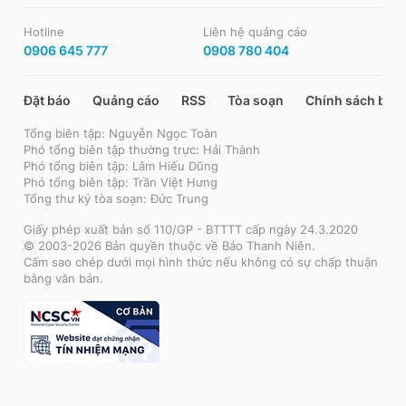
Hotline
Liên hệ quảng cáo
0906 645 777
0908 780 404
Đặt báo
Quảng cáo
RSS
Tòa soạn
Chính sách bảo
Tổng biên tập: Nguyễn Ngọc Toàn
Phó tổng biên tập thường trực: Hải Thành
Phó tổng biên tập: Lâm Hiếu Dũng
Phó tổng biên tập: Trần Việt Hưng
Tổng thư ký tòa soạn: Đức Trung
Giấy phép xuất bản số 110/GP - BTTTT cấp ngày 24.3.2020
© 2003-2026 Bản quyền thuộc về Báo Thanh Niên.
Cấm sao chép dưới mọi hình thức nếu không có sự chấp thuận
bằng văn bản.