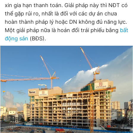
xin gia hạn thanh toán. Giải pháp này thì NĐT có
Giấy phép xuất bản số 110/GP - BTTTT cấp ngày 24.3.2020
© 2003-2026 Bản quyền thuộc về Báo Thanh Niên. Cấm sao
thể gặp rủi ro, nhất là đối với các dự án chưa
chép dưới mọi hình thức nếu không có sự chấp thuận bằng văn
hoàn thành pháp lý hoặc DN không đủ năng lực.
bản. Phát triển bởi ePi Technologies, JSC.
Một giải pháp nữa là hoán đổi trái phiếu bằng
bất
động sản
(BĐS).