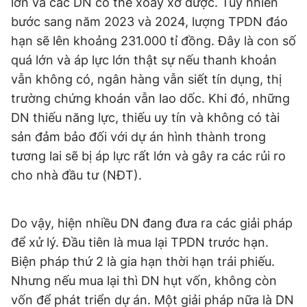
lớn và các DN có thể xoay xở được. Tuy nhiên
bước sang năm 2023 và 2024, lượng TPDN đáo
hạn sẽ lên khoảng 231.000 tỉ đồng. Đây là con số
Đọc Thanh Niên trên điện thoại
quá lớn và áp lực lớn thật sự nếu thanh khoản
vẫn không có, ngân hàng vẫn siết tín dụng, thị
trường chứng khoán vẫn lao dốc. Khi đó, những
DN thiếu năng lực, thiếu uy tín và không có tài
Theo dõi báo trên
sản đảm bảo đối với dự án hình thành trong
tương lai sẽ bị áp lực rất lớn và gây ra các rủi ro
Hotline
Liên hệ quảng cáo
cho nhà đầu tư (NĐT).
0906 645 777
0908 780 404
Do vậy, hiện nhiều DN đang đưa ra các giải pháp
Đặt báo
Quảng cáo
RSS
Tòa soạn
Chính sách bảo
để xử lý. Đầu tiên là mua lại TPDN trước hạn.
Tổng biên tập: Nguyễn Ngọc Toàn
Biện pháp thứ 2 là gia hạn thời hạn trái phiếu.
Phó tổng biên tập thường trực: Hải Thành
Phó tổng biên tập: Lâm Hiếu Dũng
Nhưng nếu mua lại thì DN hụt vốn, không còn
Phó tổng biên tập: Trần Việt Hưng
Tổng thư ký tòa soạn: Đức Trung
vốn để phát triển dự án. Một giải pháp nữa là DN