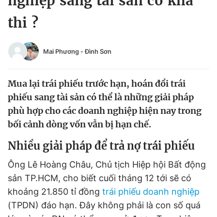
nghiệp sang tài sản có khả
Chuyên mục khác
thi ?
Tin đã xem
Chào ngày mới
Tin 24h
Đăng xuất
Mai Phương
-
Đình Sơn
Tin thị trường
Tin 360
Mua lại trái phiếu trước hạn, hoán đổi trái
Video
Magazine
phiếu sang tài sản có thể là những giải pháp
phù hợp cho các doanh nghiệp hiện nay trong
bối cảnh dòng vốn vẫn bị hạn chế.
Sản phẩm khác
Nhiều giải pháp để trả nợ trái phiếu
Tiện ích
Bạn cần biết
Ông Lê Hoàng Châu, Chủ tịch Hiệp hội Bất động
Thông tin tòa soạn
Liên hệ quảng cáo
sản TP.HCM, cho biết cuối tháng 12 tới sẽ có
khoảng 21.850 tỉ đồng
trái phiếu doanh nghiệp
(TPDN) đáo hạn. Đây không phải là con số quá