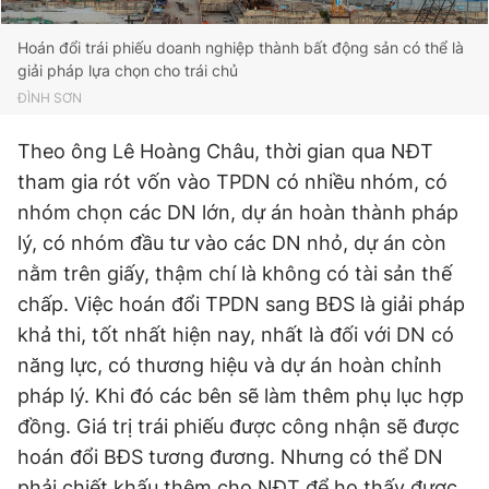
Hoán đổi trái phiếu doanh nghiệp thành bất động sản có thể là
giải pháp lựa chọn cho trái chủ
ĐÌNH SƠN
Theo ông Lê Hoàng Châu, thời gian qua NĐT
tham gia rót vốn vào TPDN có nhiều nhóm, có
nhóm chọn các DN lớn, dự án hoàn thành pháp
lý, có nhóm đầu tư vào các DN nhỏ, dự án còn
nằm trên giấy, thậm chí là không có tài sản thế
chấp. Việc hoán đổi TPDN sang BĐS là giải pháp
khả thi, tốt nhất hiện nay, nhất là đối với DN có
năng lực, có thương hiệu và dự án hoàn chỉnh
pháp lý. Khi đó các bên sẽ làm thêm phụ lục hợp
đồng. Giá trị trái phiếu được công nhận sẽ được
hoán đổi BĐS tương đương. Nhưng có thể DN
phải chiết khấu thêm cho NĐT để họ thấy được