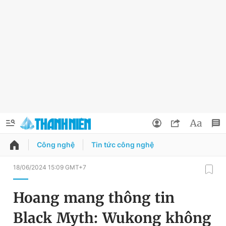
Công nghệ
Tin tức công nghệ
QUẢNG CÁO
ĐẶT BÁO
18/06/2024 15:09 GMT+7
Thông tin tài khoản
Hoang mang thông tin
Đổi mật khẩu
Chuyên mục
Black Myth: Wukong không
Tin đã lưu