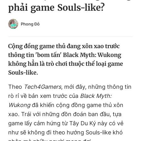
phải game Souls-like?
Chuyên mục khác
Tin đã xem
Chào ngày mới
Tin 24h
Phong Đỗ
Đăng xuất
Tin thị trường
Tin 360
Cộng đồng game thủ đang xôn xao trước
thông tin 'bom tấn' Black Myth: Wukong
Video
Magazine
không hẳn là trò chơi thuộc thể loại game
Souls-like.
Sản phẩm khác
Theo
Tech4Gamers
, mới đây, những thông tin
rò rỉ về bản xem trước của
Black Myth:
Tiện ích
Bạn cần biết
Wukong
đã khiến cộng đồng game thủ xôn
xao. Trái với những đồn đoán ban đầu, tựa
Thông tin tòa soạn
Liên hệ quảng cáo
game lấy cảm hứng từ Tây Du Ký này có vẻ
như sẽ không đi theo hướng Souls-like khó