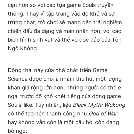
cận hơn so với các tựa game Souls truyền
Giấy phép xuất bản số 110/GP - BTTTT cấp ngày 24.3.2020
© 2003-2026 Bản quyền thuộc về Báo Thanh Niên. Cấm sao
thống. Thay vì tập trung vào độ khó và sự
chép dưới mọi hình thức nếu không có sự chấp thuận bằng văn
trừng phạt, trò chơi sẽ mang đến trải nghiệm
bản. Phát triển bởi ePi Technologies, JSC.
chiến đấu đa dạng và mãn nhãn hơn, với các
biến hình sinh vật và thế võ độc đáo của Tôn
Ngộ Không.
Động thái này của nhà phát triển Game
Science được cho là nhằm thu hút một lượng
khán giả rộng lớn hơn, những người có thể e
ngại trước độ khó khét tiếng của dòng game
Souls-like. Tuy nhiên, liệu
Black Myth: Wukong
có thể tạo nên thành công như
God of War
hay không vẫn còn là một câu hỏi còn đang
bỏ ngỏ.