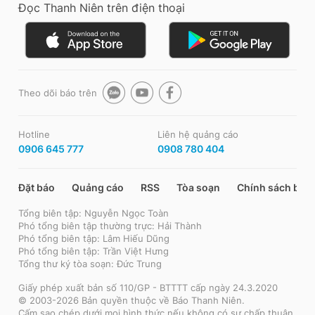
Đọc Thanh Niên trên điện thoại
Theo dõi báo trên
Hotline
Liên hệ quảng cáo
0906 645 777
0908 780 404
Đặt báo
Quảng cáo
RSS
Tòa soạn
Chính sách bảo
Tổng biên tập: Nguyễn Ngọc Toàn
Phó tổng biên tập thường trực: Hải Thành
Phó tổng biên tập: Lâm Hiếu Dũng
Phó tổng biên tập: Trần Việt Hưng
Tổng thư ký tòa soạn: Đức Trung
Giấy phép xuất bản số 110/GP - BTTTT cấp ngày 24.3.2020
© 2003-2026 Bản quyền thuộc về Báo Thanh Niên.
Cấm sao chép dưới mọi hình thức nếu không có sự chấp thuận