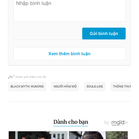
Gửi bình luận
Xem thêm bình luận
Khám phá thêm chủ đề
BLACK MYTH: WUKONG
NGƯỜI HÂM MỘ
SOULS-LIKE
THÔNG TIN RÒ RỈ