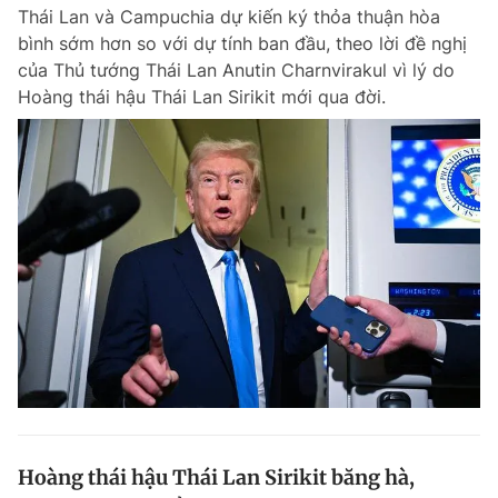
Thái Lan và Campuchia dự kiến ký thỏa thuận hòa
bình sớm hơn so với dự tính ban đầu, theo lời đề nghị
của Thủ tướng Thái Lan Anutin Charnvirakul vì lý do
Đọc Thanh Niên trên điện thoại
Hoàng thái hậu Thái Lan Sirikit mới qua đời.
Theo dõi báo trên
Hotline
Liên hệ quảng cáo
0906 645 777
0908 780 404
Đặt báo
Quảng cáo
RSS
Tòa soạn
Chính sách bảo m
Tổng biên tập: Nguyễn Ngọc Toàn
Phó tổng biên tập thường trực: Hải Thành
Phó tổng biên tập: Lâm Hiếu Dũng
Phó tổng biên tập: Trần Việt Hưng
Hoàng thái hậu Thái Lan Sirikit băng hà,
Tổng thư ký tòa soạn: Đức Trung