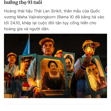
hưởng thọ 93 tuổi
Giấy phép xuất bản số 110/GP - BTTTT cấp ngày 24.3.2020
© 2003-2026 Bản quyền thuộc về Báo Thanh Niên. Cấm sao chép
Hoàng thái hậu Thái Lan Sirikit, thân mẫu của Quốc
dưới mọi hình thức nếu không có sự chấp thuận bằng văn bản.
vương Maha Vajiralongkorn (Rama X) đã băng hà vào
Phát triển bởi ePi Technologies, JSC.
tối 24.10, khép lại cuộc đời tận tụy cống hiến cho
hoàng gia và người dân.