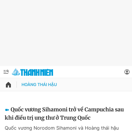
HOÀNG THÁI HẬU
QUẢNG CÁO
ĐẶT BÁO
Thông tin tài khoản
Quốc vương Sihamoni trở về Campuchia sau
khi điều trị ung thư ở Trung Quốc
Đổi mật khẩu
Chuyên mục
Quốc vương Norodom Sihamoni và Hoàng thái hậu
Tin đã lưu