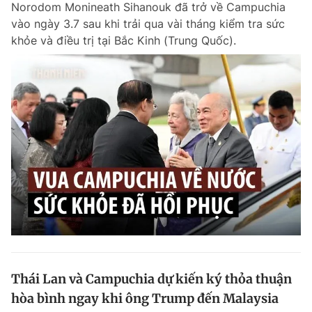
Norodom Monineath Sihanouk đã trở về Campuchia
Chuyên mục khác
vào ngày 3.7 sau khi trải qua vài tháng kiểm tra sức
Tin đã xem
khỏe và điều trị tại Bắc Kinh (Trung Quốc).
Chào ngày mới
Tin 24h
Đăng xuất
Tin thị trường
Tin 360
Video
Magazine
Sản phẩm khác
Tiện ích
Bạn cần biết
Thông tin tòa soạn
Liên hệ quảng cáo
Thái Lan và Campuchia dự kiến ký thỏa thuận
hòa bình ngay khi ông Trump đến Malaysia